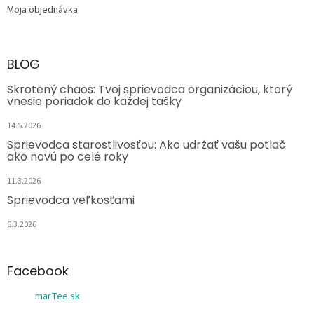
Moja objednávka
BLOG
Skrotený chaos: Tvoj sprievodca organizáciou, ktorý
vnesie poriadok do každej tašky
14.5.2026
Sprievodca starostlivosťou: Ako udržať vašu potlač
ako novú po celé roky
11.3.2026
Sprievodca veľkosťami
6.3.2026
Facebook
marTee.sk