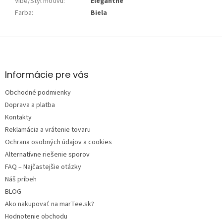
Vibe/Štýl motívu
:
Elegantné
Farba
:
Biela
Z
á
p
ä
Informácie pre vás
t
Obchodné podmienky
i
e
Doprava a platba
Kontakty
Reklamácia a vrátenie tovaru
Ochrana osobných údajov a cookies
Alternatívne riešenie sporov
FAQ – Najčastejšie otázky
Náš príbeh
BLOG
Ako nakupovať na marTee.sk?
Hodnotenie obchodu