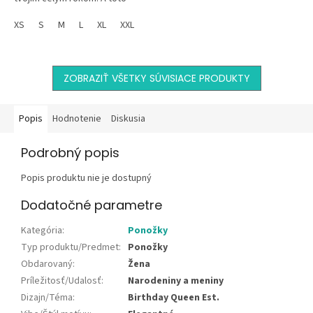
tričko to len potvrdzuje. S
jemne vyladeným strihom, ktorý
XS
S
M
L
XL
XXL
ti dodá...
ZOBRAZIŤ VŠETKY SÚVISIACE PRODUKTY
Popis
Hodnotenie
Diskusia
Podrobný popis
Popis produktu nie je dostupný
Dodatočné parametre
Kategória
:
Ponožky
Typ produktu/Predmet
:
Ponožky
Obdarovaný
:
Žena
Príležitosť/Udalosť
:
Narodeniny a meniny
Dizajn/Téma
:
Birthday Queen Est.