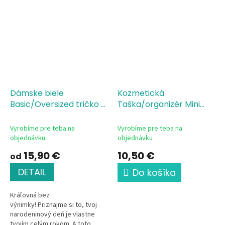
Dámske biele
Kozmetická
Basic/Oversized tričko s
Taška/organizér Mini
potlačou birthday
Birthday Queen Est
Queen Est
Vyrobíme pre teba na
Vyrobíme pre teba na
objednávku
objednávku
15,90 €
10,50 €
od
DETAIL
Do košíka
Kráľovná bez
výnimky! Priznajme si to, tvoj
narodeninový deň je vlastne
tvojím celým rokom. A toto