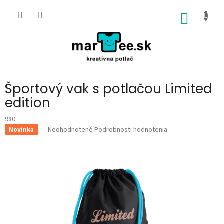
Prejsť
na
NÁKU
obsah
KOŠÍK
Športový vak s potlačou Limited
edition
980
Priemerné
Neohodnotené
Podrobnosti hodnotenia
Novinka
hodnotenie
produktu
je
0,0
z
5
hviezdičiek.