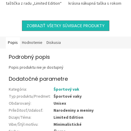
taštička z radu „Limited Edition“
krásna nákupná taška s rokom
ti urobí dokonalý poriadok v
narodenia je ideálnym
kabelke, ruksaku aj v...
spoločníkom na každý deň –...
ZOBRAZIŤ VŠETKY SÚVISIACE PRODUKTY
Popis
Hodnotenie
Diskusia
Podrobný popis
Popis produktu nie je dostupný
Dodatočné parametre
Kategória
:
Športový vak
Typ produktu/Predmet
:
Športové vaky
Obdarovaný
:
Unisex
Príležitosť/Udalosť
:
Narodeniny a meniny
Dizajn/Téma
:
Limited Edition
Vibe/Štýl motívu
:
Minimalistické