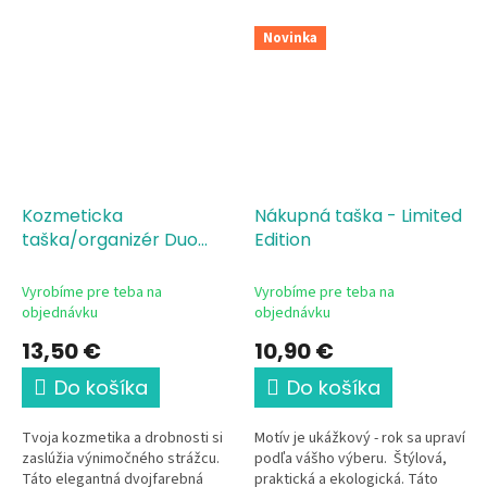
Novinka
Kozmeticka
Nákupná taška - Limited
taška/organizér Duo
Edition
Natural/navy Limited
Edition
Vyrobíme pre teba na
Vyrobíme pre teba na
objednávku
objednávku
13,50 €
10,90 €
Do košíka
Do košíka
Tvoja kozmetika a drobnosti si
Motív je ukážkový - rok sa upraví
zaslúžia výnimočného strážcu.
podľa vášho výberu. Štýlová,
Táto elegantná dvojfarebná
praktická a ekologická. Táto