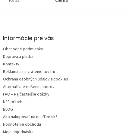
Farba
:
Čierna
Z
á
p
ä
Informácie pre vás
t
Obchodné podmienky
i
e
Doprava a platba
Kontakty
Reklamácia a vrátenie tovaru
Ochrana osobných údajov a cookies
Alternatívne riešenie sporov
FAQ – Najčastejšie otázky
Náš príbeh
BLOG
Ako nakupovať na marTee.sk?
Hodnotenie obchodu
Moja objednávka