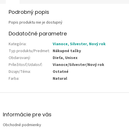
Podrobný popis
Popis produktu nie je dostupný
Dodatočné parametre
Kategória
:
Vianoce, Silvester, Nový rok
Typ produktu/Predmet
:
Nákupné tašky
Obdarovaný
:
Dieťa, Unisex
Príležitosť/Udalosť
:
Vianoce/Silvester/Nový rok
Dizajn/Téma
:
Ostatné
Farba
:
Natural
Z
á
p
ä
Informácie pre vás
t
Obchodné podmienky
i