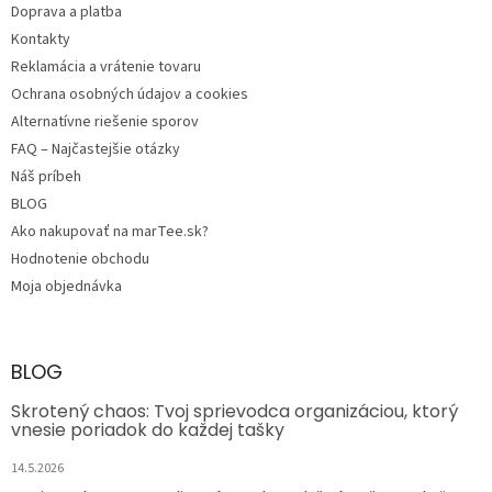
e
Doprava a platba
Kontakty
Reklamácia a vrátenie tovaru
Ochrana osobných údajov a cookies
Alternatívne riešenie sporov
FAQ – Najčastejšie otázky
Náš príbeh
BLOG
Ako nakupovať na marTee.sk?
Hodnotenie obchodu
Moja objednávka
BLOG
Skrotený chaos: Tvoj sprievodca organizáciou, ktorý
vnesie poriadok do každej tašky
14.5.2026