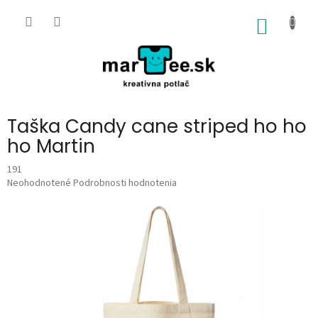
Prejsť
na
NÁKU
obsah
KOŠÍK
Taška Candy cane striped ho ho
ho Martin
191
Priemerné
Neohodnotené
Podrobnosti hodnotenia
hodnotenie
produktu
je
0,0
z
5
hviezdičiek.