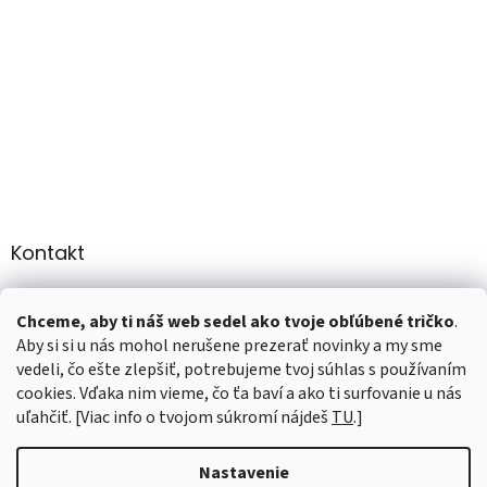
Kontakt
info
@
martee.sk
Chceme, aby ti náš web sedel ako tvoje obľúbené tričko
.
+421 907947783
Aby si si u nás mohol nerušene prezerať novinky a my sme
vedeli, čo ešte zlepšiť, potrebujeme tvoj súhlas s používaním
cookies. Vďaka nim vieme, čo ťa baví a ako ti surfovanie u nás
uľahčiť. [Viac info o tvojom súkromí nájdeš
TU
.]
Vytvoril Shoptet
Nastavenie