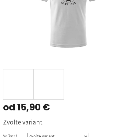
od
15,90 €
Jednotková
Zvoľte variant
cena:
Veľkosť