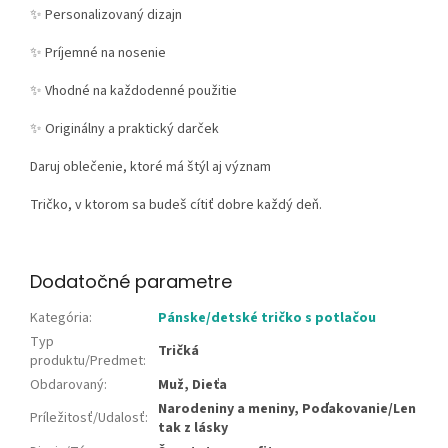
✨ Personalizovaný dizajn
✨ Príjemné na nosenie
✨ Vhodné na každodenné použitie
✨ Originálny a praktický darček
Daruj oblečenie, ktoré má štýl aj význam
Tričko, v ktorom sa budeš cítiť dobre každý deň.
Dodatočné parametre
Kategória
:
Pánske/detské tričko s potlačou
Typ
Tričká
produktu/Predmet
:
Obdarovaný
:
Muž, Dieťa
Narodeniny a meniny, Poďakovanie/Len
Príležitosť/Udalosť
:
tak z lásky