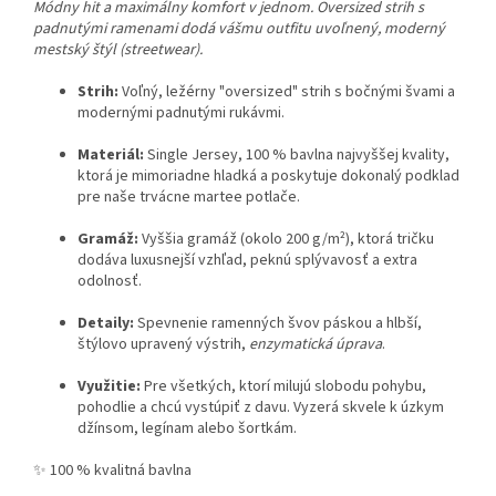
Módny hit a maximálny komfort v jednom. Oversized strih s
padnutými ramenami dodá vášmu outfitu uvoľnený, moderný
mestský štýl (streetwear).
Strih:
Voľný, ležérny "oversized" strih s bočnými švami a
modernými padnutými rukávmi.
Materiál:
Single Jersey, 100 % bavlna najvyššej kvality,
ktorá je mimoriadne hladká a poskytuje dokonalý podklad
pre naše trvácne martee potlače.
Gramáž:
Vyššia gramáž (okolo 200 g/m²), ktorá tričku
dodáva luxusnejší vzhľad, peknú splývavosť a extra
odolnosť.
Detaily:
Spevnenie ramenných švov páskou a hlbší,
štýlovo upravený výstrih,
enzymatická úprava
.
Využitie:
Pre všetkých, ktorí milujú slobodu pohybu,
pohodlie a chcú vystúpiť z davu. Vyzerá skvele k úzkym
džínsom, legínam alebo šortkám.
✨ 100 % kvalitná bavlna