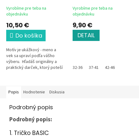
Football is my life No
Vyrobíme pre teba na
Vyrobíme pre teba na
objednávku
objednávku
10,50 €
9,90 €
DETAIL
Do košíka
Motív je ukážkový - meno a
vek sa upraví podľa vášho
výberu. Hľadáš originálny a
praktický darček, ktorý poteší
32-36
37-41
42-46
na prvý pohľad? Táto elegantná
kozmetická taštička...
Popis
Hodnotenie
Diskusia
Podrobný popis
Podrobný popis:
1. Tričko BASIC