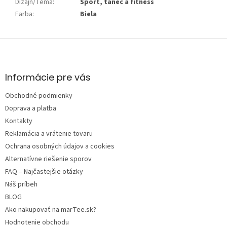
Dizajn/Téma
:
Šport, tanec a fitness
Farba
:
Biela
Z
á
p
ä
Informácie pre vás
t
Obchodné podmienky
i
e
Doprava a platba
Kontakty
Reklamácia a vrátenie tovaru
Ochrana osobných údajov a cookies
Alternatívne riešenie sporov
FAQ – Najčastejšie otázky
Náš príbeh
BLOG
Ako nakupovať na marTee.sk?
Hodnotenie obchodu