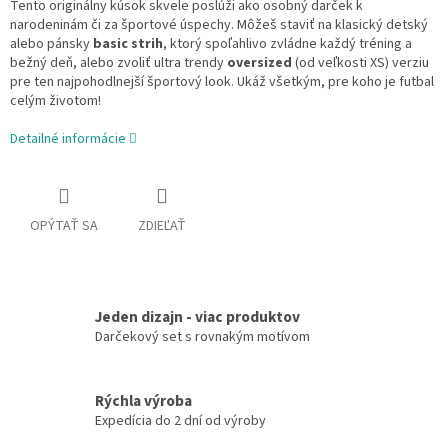
Tento originálny kúsok skvele poslúži ako osobný darček k
narodeninám či za športové úspechy. Môžeš staviť na klasický detský
alebo pánsky
basic strih
, ktorý spoľahlivo zvládne každý tréning a
bežný deň, alebo zvoliť ultra trendy
oversized
(od veľkosti XS)
verziu
pre ten najpohodlnejší športový look. Ukáž všetkým, pre koho je futbal
celým životom!
Detailné informácie
OPÝTAŤ SA
ZDIEĽAŤ
Jeden dizajn - viac produktov
Darčekový set s rovnakým motívom
Rýchla výroba
Expedícia do 2 dní od výroby