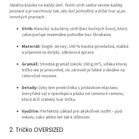
Ideálna klasika na každý deň. Tento strih sadne skvele každej
postave a je navrhnutý tak, aby bol pohodlný a držal tvar aj po
mnohých praniach.
Strih:
Klasický
tubulárny strih
(bez bočných švov), ktorý
zabezpečuje maximálne pohodlie bez škrabania.
Materiál:
Single Jersey, 100 % bavlna (priedušná, mäkká
a príjemná na dotyk), silikónová úprava
Gramáž:
Stredná gramáž (okolo 160 g/m²), vďaka ktorej
tričko nie je priesvitné, no zároveň je ľahké a ideálne na
celoročné nosenie.
Detaily:
Úzky lem priekrčníka s prídavkom elastanu
(nevyťahá sa) a spevňujúca páska od ramena k ramenu,
ktorá drží stabilný tvar trička.
Využitie:
Perfektný základ pre akýkoľvek outfit – pod
mikinu, sako alebo len tak k džínsom.
2. Tričko OVERSIZED