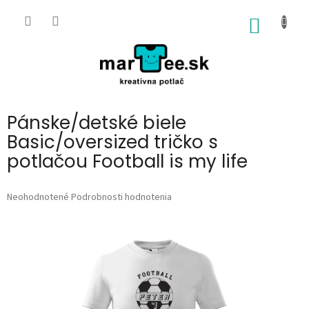
Prejsť
na
NÁKU
obsah
KOŠÍK
Pánske/detské biele
Basic/oversized tričko s
potlačou Football is my life
Priemerné
Neohodnotené
Podrobnosti hodnotenia
hodnotenie
produktu
je
0,0
z
5
hviezdičiek.