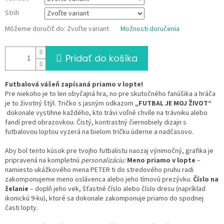
Strih
Môžeme doručiť do:
Zvoľte variant
Možnosti doručenia
Pridať do košíka
Futbalová vášeň zapísaná priamo v lopte!
Pre niekoho je to len obyčajná hra, no pre skutočného fanúšika a hráča
je to životný štýl. Tričko s jasným odkazom
„FUTBAL JE MOJ ŽIVOT“
dokonale vystihne každého, kto trávi voľné chvíle na trávniku alebo
fandí pred obrazovkou. Čistý, kontrastný čiernobiely dizajn s
futbalovou loptou vyzerá na bielom tričku úderne a nadčasovo.
Aby bol tento kúsok pre tvojho futbalistu naozaj výnimočný, grafika je
pripravená na kompletnú
personalizáciu:
Meno priamo v lopte
–
namiesto ukážkového mena PETER ti do stredového pruhu radi
zakomponujeme meno oslávenca alebo jeho tímovú prezývku.
Číslo na
želanie
– doplň jeho vek, šťastné číslo alebo číslo dresu (napríklad
ikonickú 9-ku), ktoré sa dokonale zakomponuje priamo do spodnej
časti lopty.