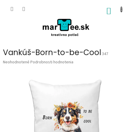
Prejsť
na
NÁKU
obsah
KOŠÍK
Vankúš-Born-to-be-Cool
347
Priemerné
Neohodnotené
Podrobnosti hodnotenia
hodnotenie
produktu
je
0,0
z
5
hviezdičiek.