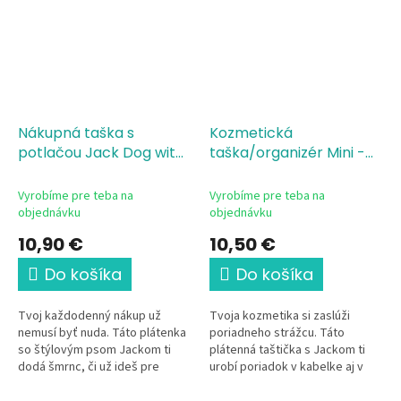
Nákupná taška s
Kozmetická
potlačou Jack Dog with
taška/organizér Mini -
style, 38x42 cm
Jack Dog with style,
certifikovaná bio bavlna,
22,5x16 cm
100% bavlna,
Vyrobíme pre teba na
Vyrobíme pre teba na
canvas, gramáž
gramáž 407 g/m²
objednávku
objednávku
340g/m²
10,90 €
10,50 €
Do košíka
Do košíka
Tvoj každodenný nákup už
Tvoja kozmetika si zaslúži
nemusí byť nuda. Táto plátenka
poriadneho strážcu. Táto
so štýlovým psom Jackom ti
plátenná taštička s Jackom ti
dodá šmrnc, či už ideš pre
urobí poriadok v kabelke aj v
čerstvé rožky alebo na kávu do
kúpeľni. Je kompaktná,