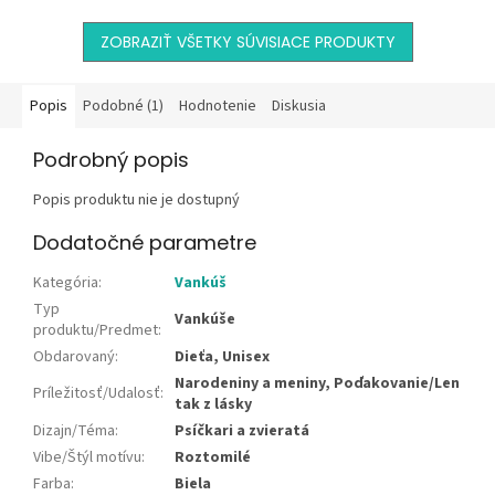
mesta. Je ľahká, eko a hlavne
multifunkčná, štýlová a
–...
pripravená na...
ZOBRAZIŤ VŠETKY SÚVISIACE PRODUKTY
Popis
Podobné (1)
Hodnotenie
Diskusia
Podrobný popis
Popis produktu nie je dostupný
Dodatočné parametre
Kategória
:
Vankúš
Typ
Vankúše
produktu/Predmet
:
Obdarovaný
:
Dieťa, Unisex
Narodeniny a meniny, Poďakovanie/Len
Príležitosť/Udalosť
:
tak z lásky
Dizajn/Téma
:
Psíčkari a zvieratá
Vibe/Štýl motívu
:
Roztomilé
Farba
:
Biela