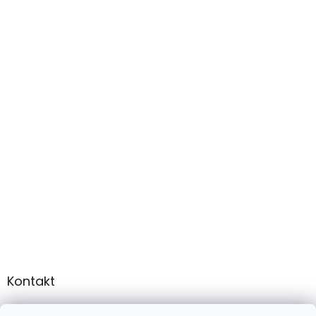
Kontakt
info
@
martee.sk