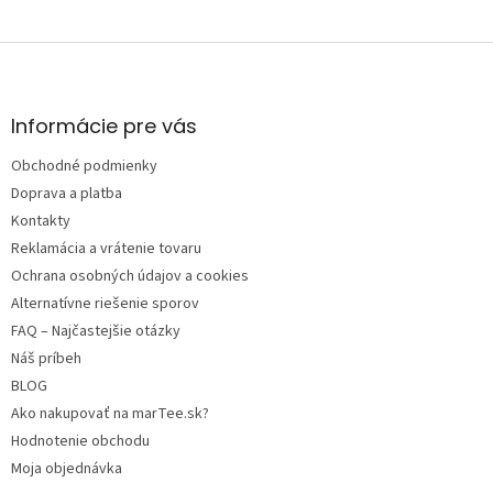
Z
á
p
ä
Informácie pre vás
t
Obchodné podmienky
i
e
Doprava a platba
Kontakty
Reklamácia a vrátenie tovaru
Ochrana osobných údajov a cookies
Alternatívne riešenie sporov
FAQ – Najčastejšie otázky
Náš príbeh
BLOG
Ako nakupovať na marTee.sk?
Hodnotenie obchodu
Moja objednávka