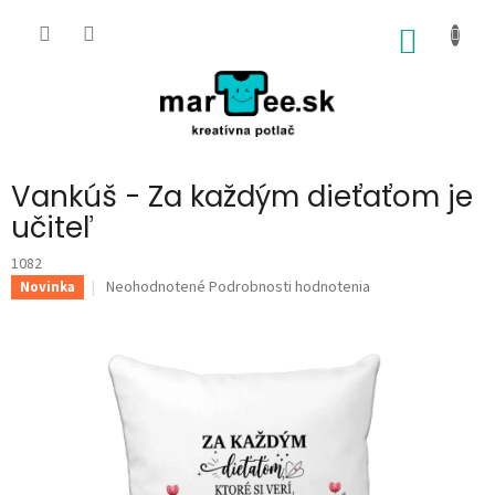
Prejsť
na
NÁKU
obsah
KOŠÍK
Vankúš - Za každým dieťaťom je
učiteľ
1082
Priemerné
Neohodnotené
Podrobnosti hodnotenia
Novinka
hodnotenie
produktu
je
0,0
z
5
hviezdičiek.