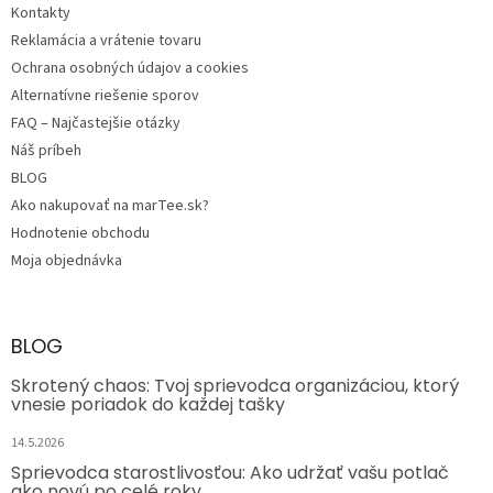
Kontakty
Reklamácia a vrátenie tovaru
Ochrana osobných údajov a cookies
Alternatívne riešenie sporov
FAQ – Najčastejšie otázky
Náš príbeh
BLOG
Ako nakupovať na marTee.sk?
Hodnotenie obchodu
Moja objednávka
BLOG
Skrotený chaos: Tvoj sprievodca organizáciou, ktorý
vnesie poriadok do každej tašky
14.5.2026
Sprievodca starostlivosťou: Ako udržať vašu potlač
ako novú po celé roky