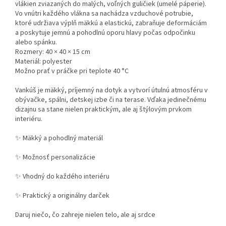
vlákien zviazaných do malých, voľných guličiek (umelé páperie).
Vo vnútri každého vlákna sa nachádza vzduchové potrubie,
ktoré udržiava výplň mäkkú a elastickú, zabraňuje deformáciám
a poskytuje jemnú a pohodlnú oporu hlavy počas odpočinku
alebo spánku.
Rozmery: 40 × 40 × 15 cm
Materiál: polyester
Možno prať v práčke pri teplote 40 °C
Vankúš je mäkký, príjemný na dotyk a vytvorí útulnú atmosféru v
obývačke, spálni, detskej izbe či na terase. Vďaka jedinečnému
dizajnu sa stane nielen praktickým, ale aj štýlovým prvkom
interiéru.
✨
Mäkký a pohodlný materiál
✨
Možnosť personalizácie
✨
Vhodný do každého interiéru
✨
Praktický a originálny darček
Daruj niečo, čo zahreje nielen telo, ale aj srdce