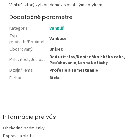
Vankúš, ktorý vytvorí domov s osobným dotykom.
Dodatočné parametre
Kategória
:
Vankúš
Typ
Vankúše
produktu/Predmet
:
Obdarovaný
:
Unisex
Deň učiteľov/Koniec školského roka,
Príležitosť/Udalosť
:
Poďakovanie/Len tak z lásky
Dizajn/Téma
:
Profesie a zamestnanie
Farba
:
Biela
Z
á
p
ä
Informácie pre vás
t
Obchodné podmienky
i
e
Doprava a platba