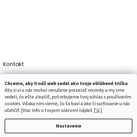
Kontakt
info
@
martee.sk
Chceme, aby ti náš web sedel ako tvoje obľúbené tričko
.
+421 907947783
Aby si si u nás mohol nerušene prezerať novinky a my sme
vedeli, čo ešte zlepšiť, potrebujeme tvoj súhlas s používaním
cookies. Vďaka nim vieme, čo ťa baví a ako ti surfovanie u nás
uľahčiť. [Viac info o tvojom súkromí nájdeš
TU
.]
Vytvoril Shoptet
Nastavenie