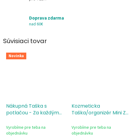
Doprava zdarma
nad 60€
Súvisiaci tovar
Novinka
Nákupná Taška s
Kozmeticka
potlačou - Za každým
Taška/organizér Mini Za
dieťaťom je učiteľ
každým dieťaťom je
učiteľ
Vyrobíme pre teba na
Vyrobíme pre teba na
objednávku
objednávku