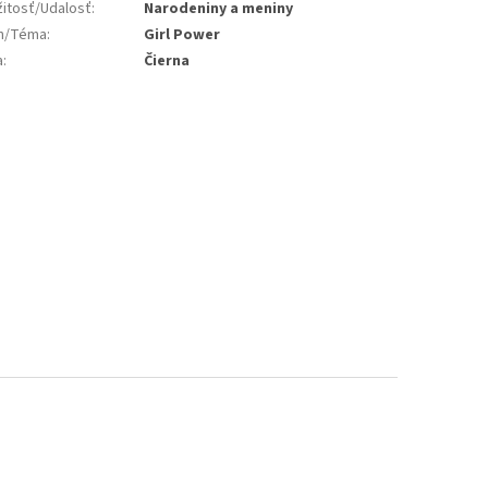
žitosť/Udalosť
:
Narodeniny a meniny
jn/Téma
:
Girl Power
a
:
Čierna