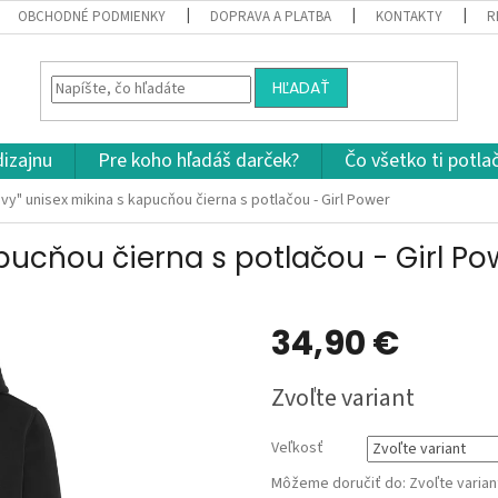
OBCHODNÉ PODMIENKY
DOPRAVA A PLATBA
KONTAKTY
R
HĽADAŤ
dizajnu
Pre koho hľadáš darček?
Čo všetko ti potla
vy" unisex mikina s kapucňou čierna s potlačou - Girl Power
pucňou čierna s potlačou - Girl Po
34,90 €
Jednotková
Zvoľte variant
cena:
Veľkosť
Môžeme doručiť do:
Zvoľte varian