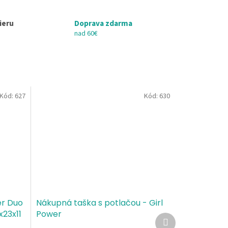
ieru
Doprava zdarma
nad 60€
Kód:
627
Kód:
630
ér Duo
Nákupná taška s potlačou - Girl
x23x11
Power
Ďalší
07
produkt