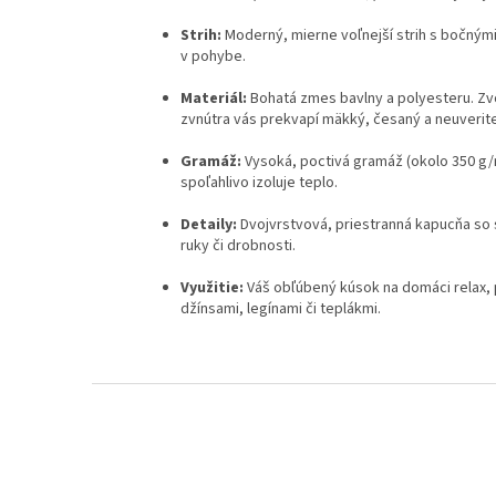
Strih:
Moderný, mierne voľnejší strih s bočným
v pohybe.
Materiál:
Bohatá zmes bavlny a polyesteru. Zvo
zvnútra vás prekvapí mäkký, česaný a neuverite
Gramáž:
Vysoká, poctivá gramáž (okolo 350 g/m
spoľahlivo izoluje teplo.
Detaily:
Dvojvrstvová, priestranná kapucňa so 
ruky či drobnosti.
Využitie:
Váš obľúbený kúsok na domáci relax, 
džínsami, legínami či teplákmi.
Z
á
p
ä
t