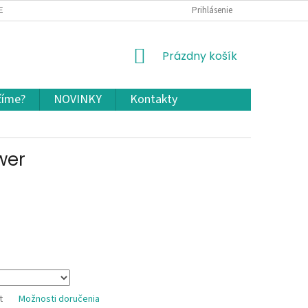
EKLAMÁCIA A VRÁTENIE TOVARU
OCHRANA OSOBNÝCH ÚDAJOV A COOKIES
Prihlásenie
NÁKUPNÝ
Prázdny košík
KOŠÍK
číme?
NOVINKY
Kontakty
wer
t
Možnosti doručenia