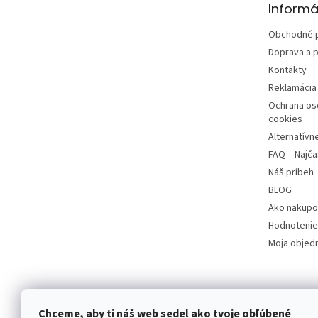
Informá
i
e
Obchodné 
Doprava a p
Kontakty
Reklamácia 
Ochrana os
cookies
Alternatívn
FAQ – Najča
Náš príbeh
BLOG
Ako nakupo
Hodnotenie
Moja objed
Chceme, aby ti náš web sedel ako tvoje obľúbené