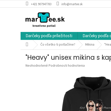
Prejsť
+421 907947783
info@martee.sk
na
obsah
Darčeky podľa príležitosti
Darčeky podľa 
Domov
Čo všetko ti potlačíme?
Mikina
"Hea
"Heavy" unisex mikina s ka
Priemerné
Neohodnotené
Podrobnosti hodnotenia
hodnotenie
produktu
je
0,0
z
5
hviezdičiek.