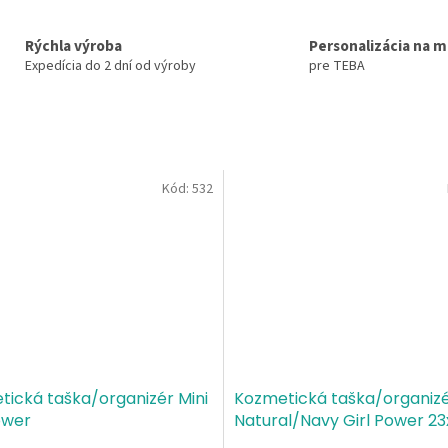
Rýchla výroba
Personalizácia na m
Expedícia do 2 dní od výroby
pre TEBA
Kód:
532
ická taška/organizér Mini
Kozmetická taška/organiz
ower
Natural/Navy Girl Power 23
cm
100% bavlna, gramáž 4