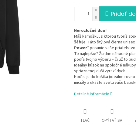
Pridať do
Nerozlučné duo!
Máš kamošku, s ktorou tvoríš abs
šéfuje. Táto štýlová čierna unisex
Power
“ posunie vaše priateľstvo 
To najlepšie? Žiadne náhodné písm
podľa tvojho výberu – či už to bud
Ideálny kúsok na spoločné nákupy
spriaznenej duši vyrazí dych.
Hoď si ju do košíka (ideálne rov
iniciály a ukážte svetu vašu babskú
Detailné informácie
TLAČ
OPÝTAŤ SA