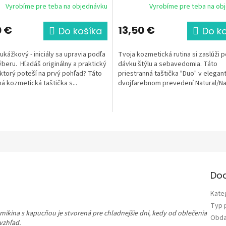
Vyrobíme pre teba na objednávku
Vyrobíme pre teba na ob
g/m²
0 €
13,50 €
Do košíka
Do k
 ukážkový - iniciály sa upravia podľa
Tvoja kozmetická rutina si zaslúži 
beru. Hľadáš originálny a praktický
dávku štýlu a sebavedomia. Táto
ktorý poteší na prvý pohľad? Táto
priestranná taštička "Duo" v elega
á kozmetická taštička s...
dvojfarebnom prevedení Natural/Na
motívom Girl Power a...
Do
Kate
Typ 
mikina s kapucňou je stvorená pre chladnejšie dni, kedy od oblečenia
Obda
vzhľad.