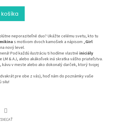
 košíka
olútne neporaziteľné duo? Ukážte celému svetu, kto tu
mikina
s motívom dvoch kamošiek a nápisom „
Girl
na nový level.
ená! Pod každú ilustráciu ti hodíme vlastné
iniciály
e LM & AJ, alebo akákoľvek iná skratka vášho priateľstva.
, kávu v meste alebo ako dokonalý darček, ktorý tvojej
no dvakrát pre obe z vás), hoď nám do poznámky vaše
 silu!
ZDIEĽAŤ