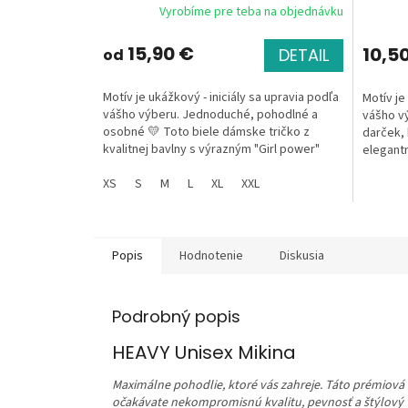
Vyrobíme pre teba na objednávku
15,90 €
10,5
DETAIL
od
Motív je ukážkový - iniciály sa upravia podľa
Motív je
vášho výberu. Jednoduché, pohodlné a
vášho vý
osobné 💛 Toto biele dámske tričko z
darček, 
kvalitnej bavlny s výrazným "Girl power"
elegantn
motívom...
XS
S
M
L
XL
XXL
Popis
Hodnotenie
Diskusia
Podrobný popis
HEAVY Unisex Mikina
Maximálne pohodlie, ktoré vás zahreje. Táto prémiová 
očakávate nekompromisnú kvalitu, pevnosť a štýlový 