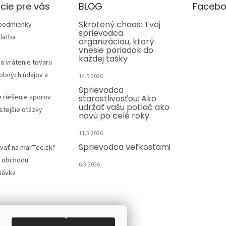
cie pre vás
BLOG
Facebo
Skrotený chaos: Tvoj
podmienky
sprievodca
latba
organizáciou, ktorý
vnesie poriadok do
každej tašky
a vrátenie tovaru
obných údajov a
14.5.2026
Sprievodca
e riešenie sporov
starostlivosťou: Ako
udržať vašu potlač ako
stejšie otázky
novú po celé roky
11.3.2026
Sprievodca veľkosťami
vať na marTee.sk?
 obchodu
6.3.2026
návka
Kontakt