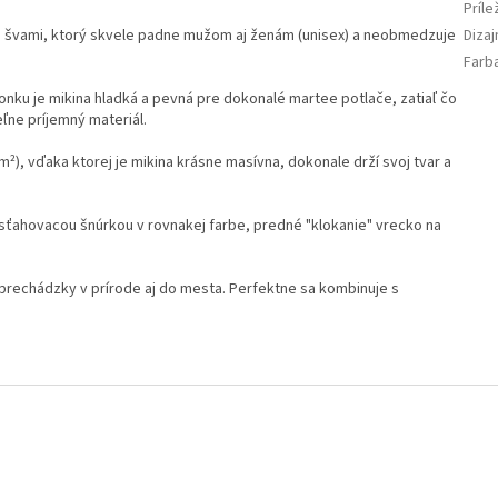
Príle
Diza
i švami, ktorý skvele padne mužom aj ženám (unisex) a neobmedzuje
Farb
nku je mikina hladká a pevná pre dokonalé martee potlače, zatiaľ čo
ľne príjemný materiál.
²), vďaka ktorej je mikina krásne masívna, dokonale drží svoj tvar a
sťahovacou šnúrkou v rovnakej farbe, predné "klokanie" vrecko na
prechádzky v prírode aj do mesta. Perfektne sa kombinuje s