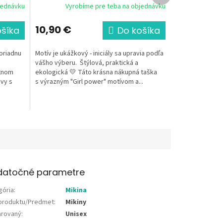
jednávku
Vyrobíme pre teba na objednávku
10,90 €
ošíka
Do košíka
poriadnu
Motív je ukážkový - iniciály sa upravia podľa
vášho výberu. Štýlová, praktická a
ntnom
ekologická 💛 Táto krásna nákupná taška
vy s
s výrazným "Girl power" motívom a...
datočné parametre
gória
:
Mikina
produktu/Predmet
:
Mikiny
rovaný
:
Unisex