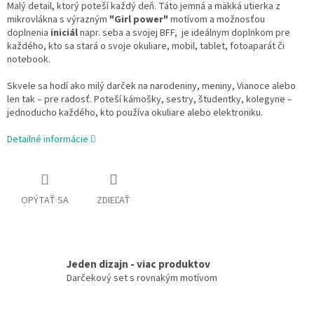
Malý detail, ktorý poteší každý deň. Táto jemná a mäkká utierka z
mikrovlákna s
výrazným
"Girl power"
motívom a možnosťou
doplnenia
iniciál
napr. seba a svojej BFF, je ideálnym doplnkom pre
každého, kto sa stará o svoje okuliare, mobil, tablet, fotoaparát či
notebook.
Skvele sa hodí ako milý darček na narodeniny, meniny, Vianoce alebo
len tak – pre radosť. Poteší kámošky, sestry, študentky, kolegyne –
jednoducho každého, kto používa okuliare alebo elektroniku.
Detailné informácie
OPÝTAŤ SA
ZDIEĽAŤ
Jeden dizajn - viac produktov
Darčekový set s rovnakým motívom