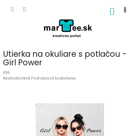
Prejsť
na
NÁKU
obsah
KOŠÍK
Utierka na okuliare s potlačou -
Girl Power
636
Priemerné
Neohodnotené
Podrobnosti hodnotenia
hodnotenie
produktu
je
0,0
z
5
hviezdičiek.