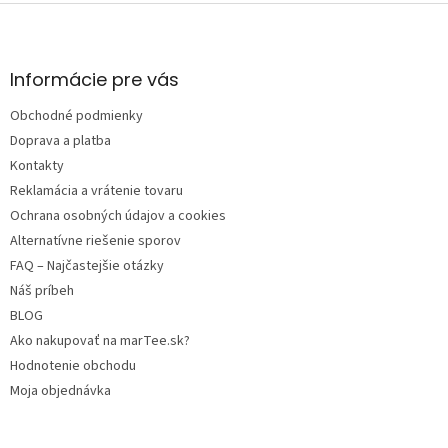
Z
á
p
ä
Informácie pre vás
t
Obchodné podmienky
i
e
Doprava a platba
Kontakty
Reklamácia a vrátenie tovaru
Ochrana osobných údajov a cookies
Alternatívne riešenie sporov
FAQ – Najčastejšie otázky
Náš príbeh
BLOG
Ako nakupovať na marTee.sk?
Hodnotenie obchodu
Moja objednávka