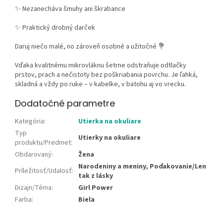
✨ Nezanecháva šmuhy ani škrabance
✨ Praktický drobný darček
Daruj niečo malé, no zároveň osobné a užitočné 💐
Vďaka kvalitnému mikrovláknu šetrne odstraňuje odtlačky
prstov, prach a nečistoty bez poškriabania povrchu. Je ľahká,
skladná a vždy po ruke – v kabelke, v batohu aj vo vrecku.
Dodatočné parametre
Kategória
:
Utierka na okuliare
Typ
Utierky na okuliare
produktu/Predmet
:
Obdarovaný
:
Žena
Narodeniny a meniny, Poďakovanie/Len
Príležitosť/Udalosť
:
tak z lásky
Dizajn/Téma
:
Girl Power
Farba
:
Biela