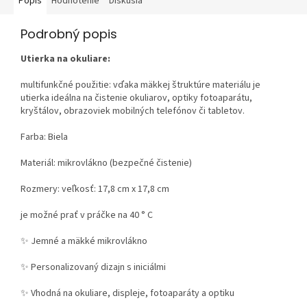
Popis
Hodnotenie
Diskusia
Podrobný popis
Utierka na okuliare:
multifunkčné použitie: vďaka mäkkej štruktúre materiálu je
utierka ideálna na čistenie okuliarov, optiky fotoaparátu,
kryštálov, obrazoviek mobilných telefónov či tabletov.
Farba: Biela
Materiál:
mikrovlákno (bezpečné čistenie)
Rozmery: veľkosť: 17,8 cm x 17,8 cm
je možné prať v práčke na 40 ° C
✨ Jemné a mäkké mikrovlákno
✨ Personalizovaný dizajn s iniciálmi
✨ Vhodná na okuliare, displeje, fotoaparáty a optiku