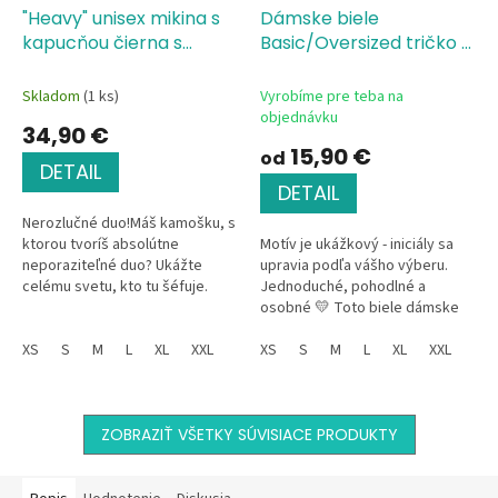
"Heavy" unisex mikina s
Dámske biele
kapucňou čierna s
Basic/Oversized tričko s
potlačou - Girl Power
potlačou Girl Power
Skladom
(1 ks)
Vyrobíme pre teba na
objednávku
34,90 €
15,90 €
od
DETAIL
DETAIL
Nerozlučné duo!Máš kamošku, s
ktorou tvoríš absolútne
Motív je ukážkový - iniciály sa
neporaziteľné duo? Ukážte
upravia podľa vášho výberu.
celému svetu, kto tu šéfuje.
Jednoduché, pohodlné a
Táto štýlová čierna unisex
osobné 💛 Toto biele dámske
mikina s motívom dvoch
tričko z kvalitnej bavlny s
kamošiek a nápisom...
XS
S
M
L
XL
XXL
výrazným "Girl power"
XS
S
M
L
XL
XXL
motívom...
ZOBRAZIŤ VŠETKY SÚVISIACE PRODUKTY