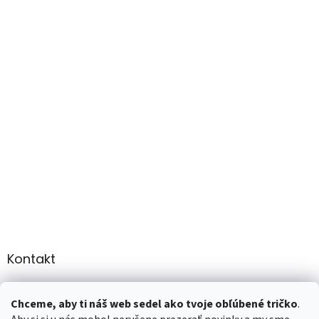
Kontakt
info
@
martee.sk
Chceme, aby ti náš web sedel ako tvoje obľúbené tričko
.
+421 907947783