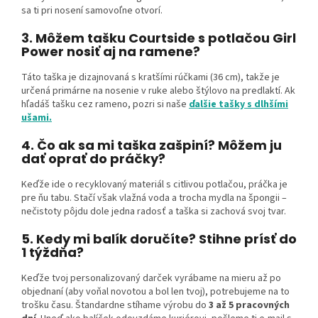
sa ti pri nosení samovoľne otvorí.
3. Môžem tašku Courtside s potlačou Girl
Power nosiť aj na ramene?
Táto taška je dizajnovaná s kratšími rúčkami (36 cm), takže je
určená primárne na nosenie v ruke alebo štýlovo na predlaktí. Ak
hľadáš tašku cez rameno, pozri si naše
ďalšie tašky s dlhšími
ušami.
4. Čo ak sa mi taška zašpiní? Môžem ju
dať oprať do práčky?
Keďže ide o recyklovaný materiál s citlivou potlačou, práčka je
pre ňu tabu. Stačí však vlažná voda a trocha mydla na špongii –
nečistoty pôjdu dole jedna radosť a taška si zachová svoj tvar.
5. Kedy mi balík doručíte? Stihne prísť do
1 týždňa?
Keďže tvoj personalizovaný darček vyrábame na mieru až po
objednaní (aby voňal novotou a bol len tvoj), potrebujeme na to
trošku času. Štandardne stíhame výrobu do
3 až 5 pracovných