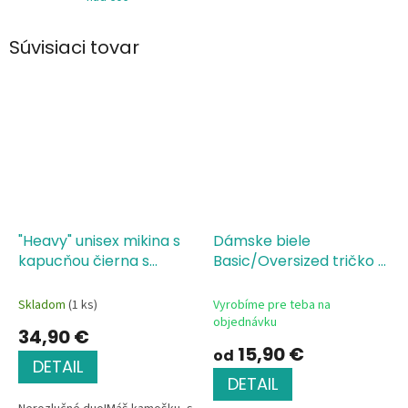
Súvisiaci tovar
"Heavy" unisex mikina s
Dámske biele
kapucňou čierna s
Basic/Oversized tričko s
potlačou - Girl Power
potlačou Girl Power
Skladom
(1 ks)
Vyrobíme pre teba na
objednávku
34,90 €
15,90 €
od
DETAIL
DETAIL