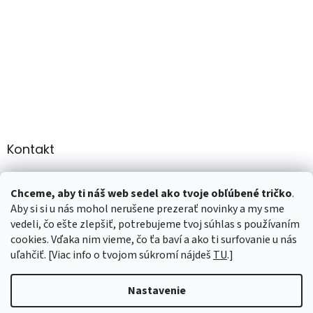
Kontakt
info
@
martee.sk
Chceme, aby ti náš web sedel ako tvoje obľúbené tričko
.
+421 907947783
Aby si si u nás mohol nerušene prezerať novinky a my sme
vedeli, čo ešte zlepšiť, potrebujeme tvoj súhlas s používaním
cookies. Vďaka nim vieme, čo ťa baví a ako ti surfovanie u nás
uľahčiť. [Viac info o tvojom súkromí nájdeš
TU
.]
Vytvoril Shoptet
Nastavenie