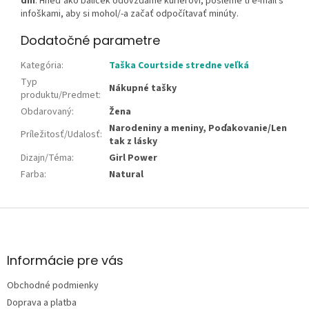
dní
. Hneď ako balíček odovzdáme kuriérovi, pošleme ti e-mail s
infoškami, aby si mohol/-a začať odpočítavať minúty.
Dodatočné parametre
Kategória
:
Taška Courtside stredne veľká
Typ
Nákupné tašky
produktu/Predmet
:
Obdarovaný
:
Žena
Narodeniny a meniny, Poďakovanie/Len
Príležitosť/Udalosť
:
tak z lásky
Dizajn/Téma
:
Girl Power
Farba
:
Natural
Z
á
p
ä
Informácie pre vás
t
Obchodné podmienky
i
e
Doprava a platba