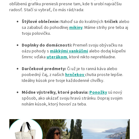
obľúbenú grafiku preniesli presne tam, kde ti urobí najväčšiu
radosť. Stačí si vybrať, čo más rád/rada:
Štýlové oblečenie:
Nahoď sa do kvalitných
tričiek
alebo
sa zababuš do pohodlnej
mikiny
. Máme strihy pre teba aj
tvoju polovičku.
Doplnky do domácnosti:
Premeň svoju obývačku na
oázu pohody s
mäkkými vankúšmi
alebo dodaj kúpeľni
šmrnc vďaka
uterákom
, ktoré nikto neprehliadne.
Darčekové predmety:
Či už je to ranná káva alebo
poobedný čaj, z našich
hrnčekov
chutia proste lepšie.
Ideálny kúsok pre tvoje každodenné chvíľky.
Módne výstrelky, ktoré pobavia:
Ponožky
sú nový
spôsob, ako ukázať svoju hravú stránku. Dopraj svojim
nohám kúsok, ktorý hovorí za teba.