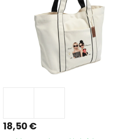
5
hviezdičiek.
18,50 €
Jednotková