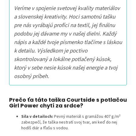
Veríme v spojenie svetovej kvality materiálov
a slovenskej kreativity. Hoci samotnú tašku
pre nás vyrábajú profíci na textil, jej finálnu
podobu jej dávame my v našej dielni. Každý
nápis a každé tvoje písmenko tlačíme s láskou
k detailu. Výsledkom je poctivo
skontrolovaný a lokálne potlačený kúsok,
ktorý v sebe nesie kúsok našej energie a tvoj
osobný príbeh.
Prečo ťa táto taška Courtside s potlačou
Girl Power chytí za srdce?
Sila v detailoch:
Pevný materiál s gramážou 407 g/m²
zabezpečí, že taška nestratí svoj tvar, ani keď do nej
hodíš diár a fľašu s vodou.