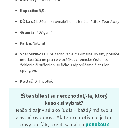
Kapacita
: 9,5 l
Dĺžka uší:
36cm, z rovnakého materiálu, štítok Tear Away
Gramáž:
407 g/m²
Farba:
Natural
Starostlivosť:
Pre zachovanie maximálnej kvality potlače
neodporúčame pranie v práčke, chemické čistenie,
žehlenie či sušenie v sušičke. Odporúčame čistiť len
špongiou.
Potlač:
DTF potlač
Ešte stále si sa nerozhodol/-la, ktorý
kúsok si vybrať?
Naše dizajny sú ako ľudia – každý má svoju
vlastnú osobnosť. Ak tento motív nie je ten
pravý parťák, prejdi sa našou
ponukou s