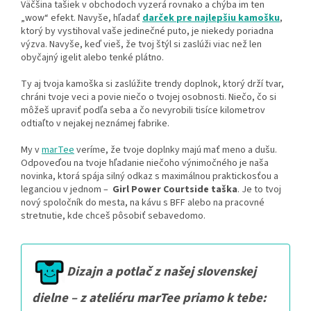
Väčšina tašiek v obchodoch vyzerá rovnako a chýba im ten
„wow“ efekt. Navyše, hľadať
darček pre najlepšiu kamošku
,
ktorý by vystihoval vaše jedinečné puto, je niekedy poriadna
výzva. Navyše, keď vieš, že tvoj štýl si zaslúži viac než len
obyčajný igelit alebo tenké plátno.
Ty aj tvoja kamoška si zaslúžite trendy doplnok, ktorý drží tvar,
chráni tvoje veci a povie niečo o tvojej osobnosti. Niečo, čo si
môžeš upraviť podľa seba a čo nevyrobili tisíce kilometrov
odtiaľto v nejakej neznámej fabrike.
My v
marTee
veríme, že tvoje doplnky majú mať meno a dušu.
Odpoveďou na tvoje hľadanie niečoho výnimočného je naša
novinka, ktorá spája silný odkaz s maximálnou praktickosťou a
leganciou v jednom –
Girl Power Courtside taška
. Je to tvoj
nový spoločník do mesta, na kávu s BFF alebo na pracovné
stretnutie, kde chceš pôsobiť sebavedomo.
Dizajn a potlač z našej slovenskej
dielne – z ateliéru marTee priamo k tebe: