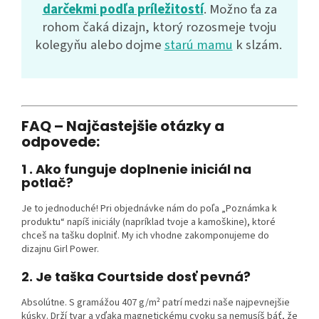
darčekmi podľa príležitostí
. Možno ťa za
rohom čaká dizajn, ktorý rozosmeje tvoju
kolegyňu alebo dojme
starú mamu
k slzám.
FAQ – Najčastejšie otázky a
odpovede:
1 . Ako funguje doplnenie iniciál na
potlač?
Je to jednoduché! Pri objednávke nám do poľa „Poznámka k
produktu“ napíš iniciály (napríklad tvoje a kamoškine), ktoré
chceš na tašku doplniť. My ich vhodne zakomponujeme do
dizajnu Girl Power.
2. Je taška Courtside dosť pevná?
Absolútne. S gramážou 407 g/m² patrí medzi naše najpevnejšie
kúsky. Drží tvar a vďaka magnetickému cvoku sa nemusíš báť, že