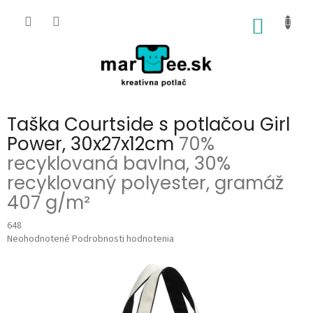
Prejsť
na
NÁKU
obsah
KOŠÍK
Taška Courtside s potlačou Girl
Power, 30x27x12cm
70%
recyklovaná bavlna, 30%
recyklovaný polyester, gramáž
407 g/m²
648
Priemerné
Neohodnotené
Podrobnosti hodnotenia
hodnotenie
produktu
je
0,0
z