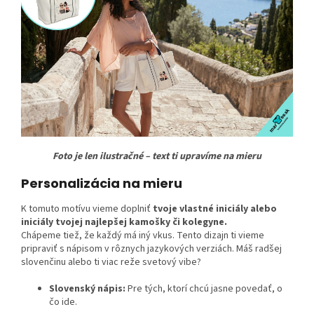
Foto je len ilustračné – text ti upravíme na mieru
Personalizácia na mieru
K tomuto motívu vieme doplniť
tvoje vlastné iniciály alebo
iniciály tvojej najlepšej kamošky či kolegyne.
Chápeme tiež, že každý má iný vkus. Tento dizajn ti vieme
pripraviť s nápisom v rôznych jazykových verziách. Máš radšej
slovenčinu alebo ti viac reže svetový vibe?
Slovenský nápis:
Pre tých, ktorí chcú jasne povedať, o
čo ide.