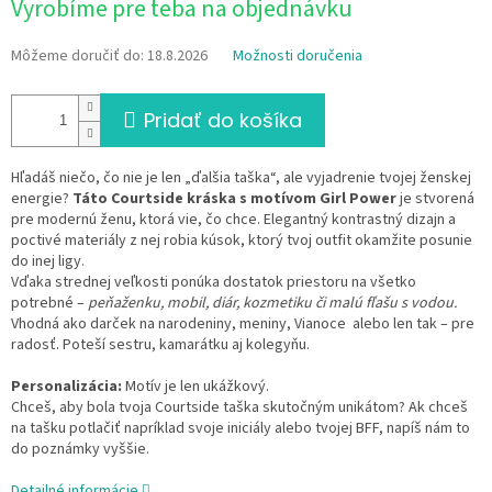
Vyrobíme pre teba na objednávku
cena:
Môžeme doručiť do:
18.8.2026
Možnosti doručenia
Pridať do košíka
Hľadáš niečo, čo nie je len „ďalšia taška“, ale vyjadrenie tvojej ženskej
energie?
Táto Courtside kráska s motívom Girl Power
je stvorená
pre modernú ženu, ktorá vie, čo chce. Elegantný kontrastný dizajn a
poctivé materiály z nej robia kúsok, ktorý tvoj outfit okamžite posunie
do inej ligy.
Vďaka strednej veľkosti ponúka dostatok priestoru na všetko
potrebné –
peňaženku, mobil, diár, kozmetiku či malú fľašu s vodou.
Vhodná ako darček na narodeniny, meniny, Vianoce alebo len tak – pre
radosť. Poteší sestru, kamarátku aj kolegyňu.
Personalizácia:
Motív je len ukážkový.
Chceš, aby bola tvoja Courtside taška skutočným unikátom? Ak chceš
na tašku potlačiť napríklad svoje iniciály alebo tvojej BFF, napíš nám to
do poznámky vyššie.
Detailné informácie