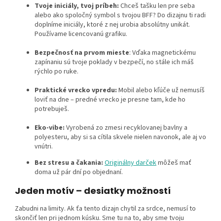
Tvoje iniciály, tvoj príbeh:
Chceš tašku len pre seba
alebo ako spoločný symbol s tvojou BFF? Do dizajnu ti radi
doplníme iniciály, ktoré z nej urobia absolútny unikát.
Používame licencovanú grafiku.
Bezpečnosť na prvom mieste
: Vďaka magnetickému
zapínaniu sú tvoje poklady v bezpečí, no stále ich máš
rýchlo po ruke.
Praktické vrecko vpredu:
Mobil alebo kľúče už nemusíš
loviť na dne – predné vrecko je presne tam, kde ho
potrebuješ.
Eko-vibe:
Vyrobená zo zmesi recyklovanej bavlny a
polyesteru, aby si sa cítila skvele nielen navonok, ale aj vo
vnútri.
Bez stresu a čakania:
Originálny darček
môžeš mať
doma už pár dní po objednaní.
Jeden motív – desiatky možností
Zabudni na limity. Ak ťa tento dizajn chytil za srdce, nemusí to
skončiť len pri jednom kúsku. Sme tu na to, aby sme tvoju