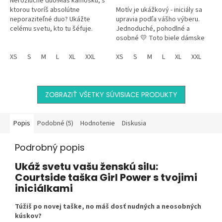
Nerozlučné duo!Máš kamošku, s
ktorou tvoríš absolútne
Motív je ukážkový - iniciály sa
neporaziteľné duo? Ukážte
upravia podľa vášho výberu.
celému svetu, kto tu šéfuje.
Jednoduché, pohodlné a
Táto štýlová čierna unisex
osobné 💛 Toto biele dámske
mikina s motívom dvoch
tričko z kvalitnej bavlny s
kamošiek a nápisom...
XS
S
M
L
XL
XXL
výrazným "Girl power"
XS
S
M
L
XL
XXL
motívom...
ZOBRAZIŤ VŠETKY SÚVISIACE PRODUKTY
Popis
Podobné (5)
Hodnotenie
Diskusia
Podrobný popis
Ukáž svetu vašu ženskú silu:
Courtside taška Girl Power s tvojimi
iniciálkami
Túžiš po novej taške, no máš dosť nudných a neosobných
kúskov?