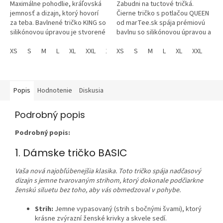
Maximálne pohodlie, kráľovská
Zabudni na tuctové tričká.
jemnosť a dizajn, ktorý hovorí
Čierne tričko s potlačou QUEEN
za teba. Bavlnené tričko KING so
od marTee.sk spája prémiovú
silikónovou úpravou je stvorené
bavlnu so silikónovou úpravou a
pre mužov, ktorí vedia, čo chcú,
tvoju vlastnú osobnosť. Vďaka
a pre...
XS
S
M
L
XL
XXL
134
možnosti doplniť si akékoľvek...
XS
146
S
152
M
L
XL
XXL
Popis
Hodnotenie
Diskusia
Podrobný popis
Podrobný popis:
1. Dámske tričko BASIC
Vaša nová najobľúbenejšia klasika. Toto tričko spája nadčasový
dizajn s jemne tvarovaným strihom, ktorý dokonale podčiarkne
ženskú siluetu bez toho, aby vás obmedzoval v pohybe.
Strih:
Jemne vypasovaný (strih s bočnými švami), ktorý
krásne zvýrazní ženské krivky a skvele sedí.