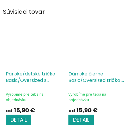
Súvisiaci tovar
Pánske/detské tričko
Dámske čierne
Basic/Oversized s
Basic/Oversized tričko s
potlačou KING
Single
potlačou QUEEN
Jersey, 100 % bavlna,
Vyrobíme pre teba na
Vyrobíme pre teba na
silikónová úprava
objednávku
objednávku
15,90 €
15,90 €
od
od
DETAIL
DETAIL