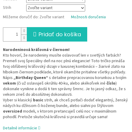
Strih
Môžeme doručiť do:
Zvoľte variant
Možnosti doručenia
Pridať do košíka
Narodeninová kráľovná v čiernom!
Kto hovorí, že narodeniny musíte oslavovať len v svetlých farbách?
Premeň svoj špeciálny deň na noc plnú elegancie! Toto tričko prináša
tvoj obľúbený kráľovský dizajn v luxusnej kombinácii – žiarivé zlato na
hlbokom čiernom podklade, ktoré okamžite pritiahne všetky pohľady.
Nápis
„Birthday Queen“
s detailne prepracovanou korunkou a tvojím
vekom
(či už oslavuješ okrúhlu 40-ku, alebo akékoľvek iné
číslo
)
dokonale vynikne a dodá ti ten správny šmrnc. Je to jasný odkaz, že s
vekom zrieš do absolútnej dokonalosti.
Vyber si klasický
basic
strih, ak chceš potlači dodať elegantný, ženský
nádych ku džínsom či koženej bunde, alebo siahni po štýlovom
oversized
modeli, v ktorom pretancuješ celú noc v maximálnom
pohodlí. Pretože skutočná kráľovná si pravidlá určuje sama!
Detailné informácie