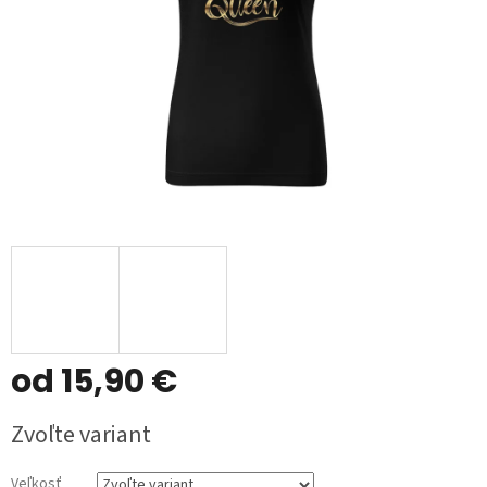
od
15,90 €
Jednotková
Zvoľte variant
cena:
Veľkosť