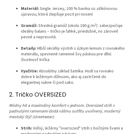
Materiál:
Single Jersey, 100 % bavlna so
silikónovou
úpravou
, ktorá zlepšuje pocit pri nosení
Gramáž:
Stredná gramáž (okolo 160 g/m²) zabezpečuje
ideálny balans – tričko je ľahké, priedušné, no zároveň
pevné a nepresvitá.
Detaily:
Hlbší okrúhly výstrih s úzkym lemom z rovnakého
materiálu, spevnené ramenné švy páskou pre dlhú
životnosť trička.
Využitie:
Absolútny základ šatníka. Hodí sa rovnako
dobre k ležérnym džínsom, ako aj zastrčené do
elegantnej sukne či pod sako.
2. Tričko OVERSIZED
Módny hit a maximálny komfort v jednom. Oversized strih s
padnutými ramenami dodá vášmu outfitu uvoľnený, moderný
mestský štýl (streetwear).
Strih:
Voľný, ležérny "oversized" strih s bočnými švami a
modernými padnutými rukávmi.