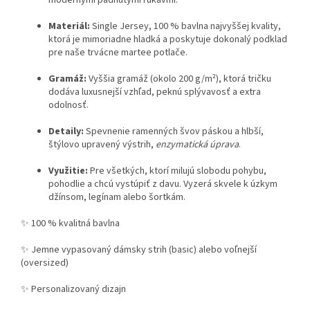
Materiál:
Single Jersey, 100 % bavlna najvyššej kvality,
ktorá je mimoriadne hladká a poskytuje dokonalý podklad
pre naše trvácne martee potlače.
Gramáž:
Vyššia gramáž (okolo 200 g/m²), ktorá tričku
dodáva luxusnejší vzhľad, peknú splývavosť a extra
odolnosť.
Detaily:
Spevnenie ramenných švov páskou a hlbší,
štýlovo upravený výstrih,
enzymatická úprava
.
Využitie:
Pre všetkých, ktorí milujú slobodu pohybu,
pohodlie a chcú vystúpiť z davu. Vyzerá skvele k úzkym
džínsom, legínam alebo šortkám.
✨ 100 % kvalitná bavlna
✨ Jemne vypasovaný dámsky strih (basic) alebo voľnejší
(oversized)
✨ Personalizovaný dizajn