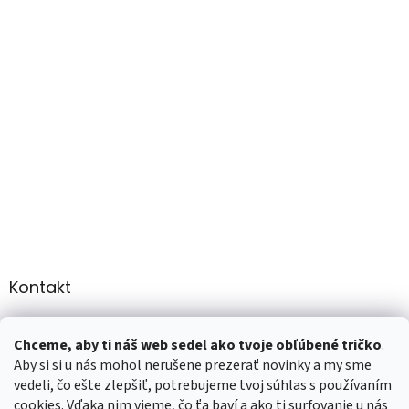
Kontakt
info
@
martee.sk
Chceme, aby ti náš web sedel ako tvoje obľúbené tričko
.
+421 907947783
Aby si si u nás mohol nerušene prezerať novinky a my sme
vedeli, čo ešte zlepšiť, potrebujeme tvoj súhlas s používaním
cookies. Vďaka nim vieme, čo ťa baví a ako ti surfovanie u nás