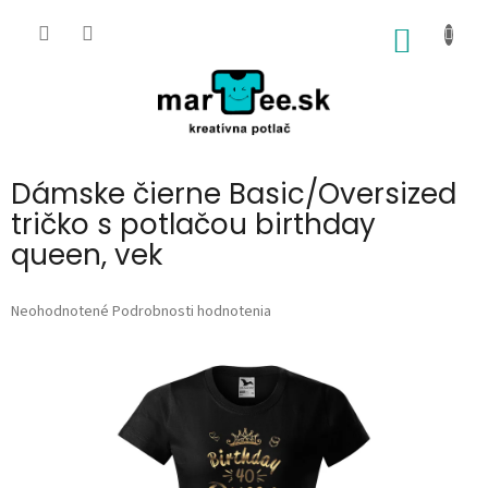
Prejsť
na
NÁKU
obsah
KOŠÍK
Dámske čierne Basic/Oversized
tričko s potlačou birthday
queen, vek
Priemerné
Neohodnotené
Podrobnosti hodnotenia
hodnotenie
produktu
je
0,0
z
5
hviezdičiek.