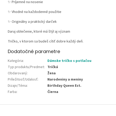
✨ Príjemné na nosenie
✨ Vhodné na každodenné použitie
✨ Originálny a praktický darček
Daruj oblečenie, ktoré má štýl aj význam
Tričko, v ktorom sa budeš cítiť dobre každý deň.
Dodatočné parametre
Kategória
:
Dámske tričko s potlačou
Typ produktu/Predmet
:
Tričká
Obdarovaný
:
Žena
Príležitosť/Udalosť
:
Narodeniny a meniny
Dizajn/Téma
:
Birthday Queen Est.
Farba
:
Čierna
Z
á