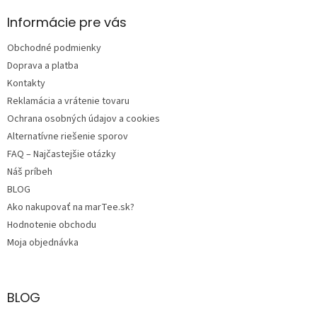
p
ä
Informácie pre vás
t
Obchodné podmienky
i
e
Doprava a platba
Kontakty
Reklamácia a vrátenie tovaru
Ochrana osobných údajov a cookies
Alternatívne riešenie sporov
FAQ – Najčastejšie otázky
Náš príbeh
BLOG
Ako nakupovať na marTee.sk?
Hodnotenie obchodu
Moja objednávka
BLOG