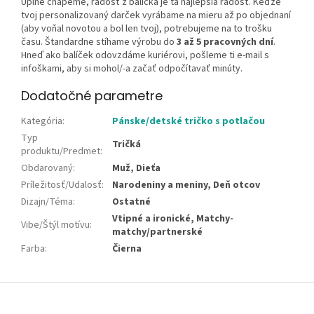
Úplne chápeme, radosť z balíčka je tá najlepšia radosť. Keďže
tvoj personalizovaný darček vyrábame na mieru až po objednaní
(aby voňal novotou a bol len tvoj), potrebujeme na to trošku
času. Štandardne stíhame výrobu do
3 až 5 pracovných dní
.
Hneď ako balíček odovzdáme kuriérovi, pošleme ti e-mail s
infoškami, aby si mohol/-a začať odpočítavať minúty.
Dodatočné parametre
Kategória
:
Pánske/detské tričko s potlačou
Typ
Tričká
produktu/Predmet
:
Obdarovaný
:
Muž, Dieťa
Príležitosť/Udalosť
:
Narodeniny a meniny, Deň otcov
Dizajn/Téma
:
Ostatné
Vtipné a ironické, Matchy-
Vibe/Štýl motívu
:
matchy/partnerské
Farba
:
Čierna
Z
á