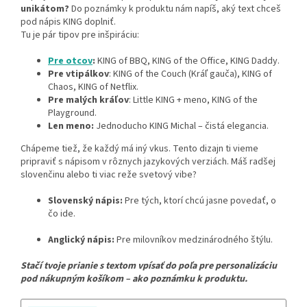
unikátom?
Do poznámky k produktu nám napíš, aký text chceš
pod nápis KING doplniť.
Tu je pár tipov pre inšpiráciu:
Pre otcov
:
KING of BBQ, KING of the Office, KING Daddy.
Pre vtipálkov
: KING of the Couch (Kráľ gauča), KING of
Chaos, KING of Netflix.
Pre malých kráľov
: Little KING + meno, KING of the
Playground.
Len meno:
Jednoducho KING Michal – čistá elegancia.
Chápeme tiež, že každý má iný vkus. Tento dizajn ti vieme
pripraviť s nápisom v rôznych jazykových verziách. Máš radšej
slovenčinu alebo ti viac reže svetový vibe?
Slovenský nápis:
Pre tých, ktorí chcú jasne povedať, o
čo ide.
Anglický nápis:
Pre milovníkov medzinárodného štýlu.
Stačí tvoje prianie s textom vpísať do poľa pre personalizáciu
pod nákupným košíkom – ako poznámku k produktu.