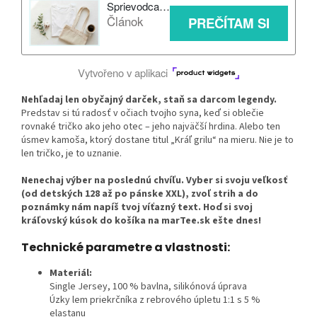
Nehľadaj len obyčajný darček, staň sa darcom legendy.
Predstav si tú radosť v očiach tvojho syna, keď si oblečie
rovnaké tričko ako jeho otec – jeho najväčší hrdina. Alebo ten
úsmev kamoša, ktorý dostane titul „Kráľ grilu“ na mieru. Nie je to
len tričko, je to uznanie.
Nenechaj výber na poslednú chvíľu. Vyber si svoju veľkosť
(od detských 128 až po pánske XXL), zvoľ strih a do
poznámky nám napíš tvoj víťazný text. Hoď si svoj
kráľovský kúsok do košíka na marTee.sk ešte dnes!
Technické parametre a vlastnosti:
Materiál:
Single Jersey, 100 % bavlna, silikónová úprava
Úzky lem priekrčníka z rebrového úpletu 1:1 s 5 %
elastanu