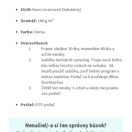
Strih:
basic/oversized (tubulárny)
Gramáž:
160 g/m²
Farba:
čierna
Starostlivosť:
Pranie: ideálne 30-tka, maximálne 40-tka a
určite naruby.
Sušičku tentokrát vynechaj: Tvoje nové tričko
má radšej čerstvý vzduch na sušiaku. . Ak
musíš použiť sušičku, zvoľ šetrný program s
nízkou teplotou. Potlač sa ti poďakuje dlhou
životnosťou.
Žehliť len naruby: S citom a nikdy nie priamo
cez potlač!
Potlač:
DTF potlač
Nenašiel/-a si ten správny kúsok?