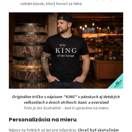
nohám kúsok, ktorý hovorí za teba.
Originálne tričko s nápisom "KING" v pánskych aj detských
veľkostiach a dvoch strihoch: basic a oversized
Foto je len ilustračné – text ti upravíme na mieru
Personalizácia na mieru
Nápisy na fotkách sú len pre inšpiráciu.
Chceš byť skutočným