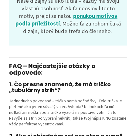
Naše dizajny sú ako ľudia – každý má svoju
vlastnú osobnosť. Ak ťa neoslovil tento
motív, prejdi sa našou
ponukou motívov
podľa príležitostí
. Možno ťa za rohom čaká
dizajn, ktorý bude trefa do čierneho.
FAQ – Najčastejšie otázky a
odpovede:
1. Čo presne znamená, že má tričko
„tubulárny strih“?
Jednoducho povedané – tričko nemá bočné švy. Telo trička je
pletené ako jeden súvislý valec. Výhoda? Na bokoch ťa nič
netlačí ani neškriabe a tričko vyzerá na postave veľmi čisto.
Navyše sa strih po vypraní nekrúti, takže tvoj nápis KING zostane
vždy perfektne vycentrovaný.
2. Ako si objednám set pre otca a syna?