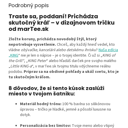
Podrobný popis
Traste sa, poddaní! Prichádza
skutočný kráľ – v dizajnovom tričku
od marTee.sk
Zložte koruny, prichádza novodobý štýl, ktorý
nepotrebuje vysvetlenie.
Chceš, aby každý hneď vedel, kto
vládne
obývačke, kancelárii alebo detskému ihrisku
?
Naša edícia
„KING
“ nie je len o nápise – je o tvojej identite. Či už si „
KING of
the Grill“
, „
KING Peter
“ alebo hľadáš darček pre svojho malého
„
Little KING-a
“, v marTee.sk tvojmu titulu vdýchneme reálnu
podobu.
Priprav sa na obdivné pohľady a ukáž svetu, kto je
tu skutočným kráľom.
8 dôvodov, že si tento kúsok zaslúži
miesto v tvojom šatníku:
Materiál hodný trónu:
100 % bavlna so silikónovou
úpravou – tričko je hladké, jemné a pôsobí luxusne na
dotyk.
Personalizácia bez limitov:
Tvoje meno alebo vtipný