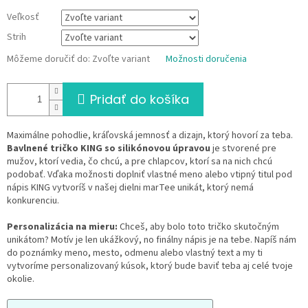
Veľkosť
Strih
Môžeme doručiť do:
Zvoľte variant
Možnosti doručenia
Pridať do košíka
Maximálne pohodlie, kráľovská jemnosť a dizajn, ktorý hovorí za teba.
Bavlnené tričko KING so silikónovou úpravou
je stvorené pre
mužov, ktorí vedia, čo chcú, a pre chlapcov, ktorí sa na nich chcú
podobať. Vďaka možnosti doplniť vlastné meno alebo vtipný titul pod
nápis KING vytvoríš v našej dielni marTee unikát, ktorý nemá
konkurenciu.
Personalizácia na mieru:
Chceš, aby bolo toto tričko skutočným
unikátom? Motív je len ukážkový, no finálny nápis je na tebe. Napíš nám
do poznámky meno, mesto, odmenu alebo vlastný text a my ti
vytvoríme personalizovaný kúsok, ktorý bude baviť teba aj celé tvoje
okolie.