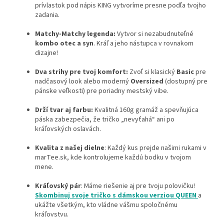
prívlastok pod nápis KING vytvoríme presne podľa tvojho
zadania.
Matchy-Matchy legenda:
Vytvor si nezabudnuteľné
kombo otec a syn
. Kráľ a jeho nástupca v rovnakom
dizajne!
Dva strihy pre tvoj komfort:
Zvoľ si klasický
Basic
pre
nadčasový look alebo moderný
Oversized
(dostupný pre
pánske veľkosti) pre poriadny mestský vibe.
Drží tvar aj farbu:
Kvalitná 160g gramáž a spevňujúca
páska zabezpečia, že tričko „nevyťahá“ ani po
kráľovských oslavách.
Kvalita z našej dielne
: Každý kus prejde našimi rukami v
marTee.sk, kde kontrolujeme každú bodku v tvojom
mene.
Kráľovský pár
: Máme riešenie aj pre tvoju polovičku!
Skombinuj svoje tričko s dámskou verziou QUEEN
a
ukážte všetkým, kto vládne vášmu spoločnému
kráľovstvu.