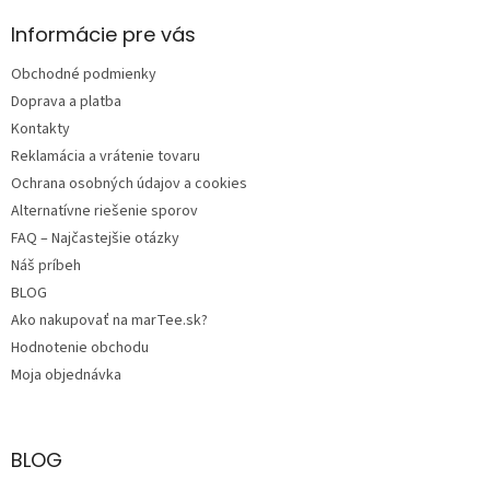
p
ä
Informácie pre vás
t
Obchodné podmienky
i
e
Doprava a platba
Kontakty
Reklamácia a vrátenie tovaru
Ochrana osobných údajov a cookies
Alternatívne riešenie sporov
FAQ – Najčastejšie otázky
Náš príbeh
BLOG
Ako nakupovať na marTee.sk?
Hodnotenie obchodu
Moja objednávka
BLOG