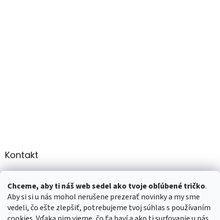
Kontakt
info
@
martee.sk
Chceme, aby ti náš web sedel ako tvoje obľúbené tričko
.
+421 907947783
Aby si si u nás mohol nerušene prezerať novinky a my sme
vedeli, čo ešte zlepšiť, potrebujeme tvoj súhlas s používaním
cookies. Vďaka nim vieme, čo ťa baví a ako ti surfovanie u nás