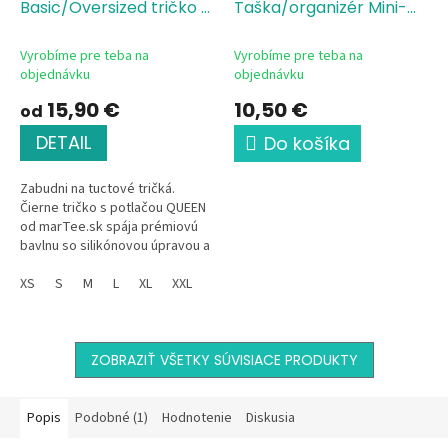
Basic/Oversized tričko s
Taška/organizér Mini-
potlačou QUEEN
Birthday King in Glasses
Vyrobíme pre teba na
Vyrobíme pre teba na
objednávku
objednávku
15,90 €
10,50 €
od
DETAIL
Do košíka
Zabudni na tuctové tričká.
Čierne tričko s potlačou QUEEN
od marTee.sk spája prémiovú
bavlnu so silikónovou úpravou a
tvoju vlastnú osobnosť. Vďaka
možnosti doplniť si akékoľvek...
XS
S
M
L
XL
XXL
ZOBRAZIŤ VŠETKY SÚVISIACE PRODUKTY
Popis
Podobné (1)
Hodnotenie
Diskusia