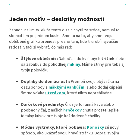
Jeden motív – desiatky možností
Zabudni na limity. Ak ťa tento dizajn chytil za srdce, nemusí to
skončiť len pri jednom kúsku. Sme tu na to, aby sme tvoju
obľúbenú grafiku preniesli presne tam, kde ti urobí najväčšiu
radosť. Stačí si vybrať, čo más rád:
Štýlové oblečenie:
Nahoď sa do kvalitných
tričiek
alebo
sa zababuš do pohodlnej
mikiny
. Máme strihy pre teba aj
tvoju polovičku.
Doplnky do domácnosti:
Premeň svoju obývačku na
oázu pohody s
mäkkými vankúšmi
alebo dodaj kúpeľni
šmrnc vďaka
uterákom
, ktoré nikto neprehliadne.
Darčekové predmety:
Či už je to ranná káva alebo
poobedný čaj, z našich
hrnčekov
chutia proste lepšie.
Ideálny kúsok pre tvoje každodenné chvíľky.
Módne výstrelky, ktoré pobavia:
Ponožky
sú nový
spôsob, ako ukázať svoju hravú stránku. Dopraj svojim