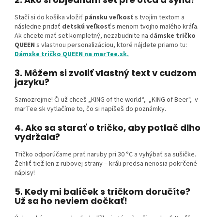
Stačí si do košíka vložiť
pánsku veľkosť
s tvojím textom a
následne pridať
detskú veľkosť
s menom tvojho malého kráľa.
Ak chcete mať set kompletný, nezabudnite na d
ámske tričko
QUEEN
s vlastnou personalizáciou, ktoré nájdete priamo tu:
Dámske tričko QUEEN na marTee.sk.
3. Môžem si zvoliť vlastný text v cudzom
jazyku?
Samozrejme! Či už chceš „KING of the world“, „KING of Beer", v
marTee.sk vytlačíme to, čo si napíšeš do poznámky.
4. Ako sa starať o tričko, aby potlač dlho
vydržala?
Tričko odporúčame prať naruby pri 30 °C a vyhýbať sa sušičke.
Žehliť tiež len z rubovej strany – králi predsa nenosia pokrčené
nápisy!
5. Kedy mi balíček s tričkom doručíte?
Už sa ho neviem dočkať!