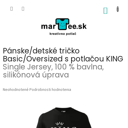
Prejsť
na
NÁKU
obsah
KOŠÍK
Pánske/detské tričko
Basic/Oversized s potlačou KING
Single Jersey, 100 % bavlna,
silikónová úprava
Priemerné
Neohodnotené
Podrobnosti hodnotenia
hodnotenie
produktu
je
0,0
z
5
hviezdičiek.