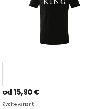
od
15,90 €
Jednotková
Zvoľte variant
cena: