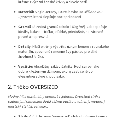
krásne zvýrazní ženské krivky a skvele sedí.
Materiál:
Single Jersey, 100 % bavlna so
silikónovou
úpravou
, ktorá zlepšuje pocit pri nosení
Gramáž:
Stredná gramáž (okolo 160 g/m²) zabezpečuje
ideálny balans – tričko je ľahké, priedušné, no zároveň
pevné a nepresvitá.
Detaily:
Hlbší okrúhly výstrih s úzkym lemom z rovnakého
materiálu, spevnené ramenné švy páskou pre dlhú
životnosť trička.
Využitie:
Absolútny základ šatníka. Hodí sa rovnako
dobre k ležérnym džínsom, ako aj zastrčené do
elegantnej sukne či pod sako.
2. Tričko OVERSIZED
Módny hit a maximálny komfort v jednom. Oversized strih s
padnutými ramenami dodá vášmu outfitu uvoľnený, moderný
mestský štýl (streetwear).
Strih:
Voľný, ležérny "oversized" strih s bočnými švami a