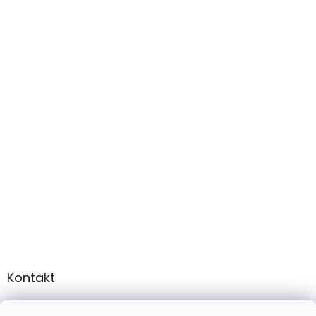
Kontakt
info
@
martee.sk