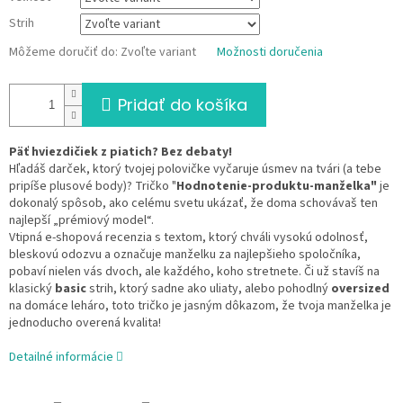
Strih
Môžeme doručiť do:
Zvoľte variant
Možnosti doručenia
Pridať do košíka
Päť hviezdičiek z piatich? Bez debaty!
Hľadáš darček, ktorý tvojej polovičke vyčaruje úsmev na tvári (a tebe
pripíše plusové body)? Tričko "
Hodnotenie-produktu-manželka"
je
dokonalý spôsob, ako celému svetu ukázať, že doma schovávaš ten
najlepší „prémiový model“.
Vtipná e-shopová recenzia s textom, ktorý chváli vysokú odolnosť,
bleskovú odozvu a označuje manželku za najlepšieho spoločníka,
pobaví nielen vás dvoch, ale každého, koho stretnete. Či už stavíš na
klasický
basic
strih, ktorý sadne ako uliaty, alebo pohodlný
oversized
na domáce leháro, toto tričko je jasným dôkazom, že tvoja manželka je
jednoducho overená kvalita!
Detailné informácie