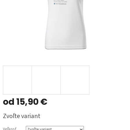
od
15,90 €
Jednotková
Zvoľte variant
cena:
Veľkosť