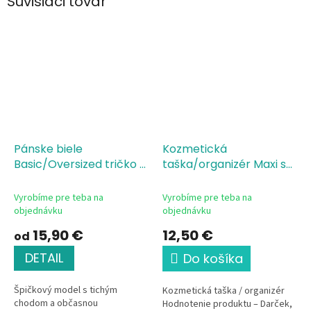
Súvisiaci tovar
Pánske biele
Kozmetická
Basic/Oversized tričko s
taška/organizér Maxi s
potlačou Hodnotenie
potlačou Hodnotenie
produktu-manžel
produktu
Vyrobíme pre teba na
Vyrobíme pre teba na
objednávku
objednávku
15,90 €
12,50 €
od
DETAIL
Do košíka
Špičkový model s tichým
Kozmetická taška / organizér
chodom a občasnou
Hodnotenie produktu – Darček,