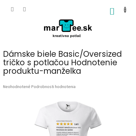
Prejsť
na
NÁKU
obsah
KOŠÍK
Dámske biele Basic/Oversized
tričko s potlačou Hodnotenie
produktu-manželka
Priemerné
Neohodnotené
Podrobnosti hodnotenia
hodnotenie
produktu
je
0,0
z
5
hviezdičiek.