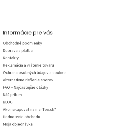
Z
á
p
ä
Informácie pre vás
t
Obchodné podmienky
i
e
Doprava a platba
Kontakty
Reklamácia a vrátenie tovaru
Ochrana osobných údajov a cookies
Alternatívne riešenie sporov
FAQ – Najčastejšie otázky
Náš príbeh
BLOG
Ako nakupovať na marTee.sk?
Hodnotenie obchodu
Moja objednávka