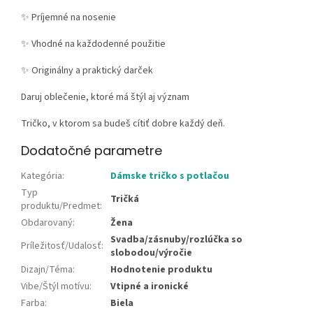
✨ Príjemné na nosenie
✨ Vhodné na každodenné použitie
✨ Originálny a praktický darček
Daruj oblečenie, ktoré má štýl aj význam
Tričko, v ktorom sa budeš cítiť dobre každý deň.
Dodatočné parametre
Kategória
:
Dámske tričko s potlačou
Typ
Tričká
produktu/Predmet
:
Obdarovaný
:
Žena
Svadba/zásnuby/rozlúčka so
Príležitosť/Udalosť
:
slobodou/výročie
Dizajn/Téma
:
Hodnotenie produktu
Vibe/Štýl motívu
:
Vtipné a ironické
Farba
:
Biela