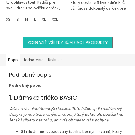
tvrdohlavosťou! Hľadáš pre
ktorý dostane 5 hviezdičiek! Či
svoju drahú polovičku darček,
už hľadáš dokonalý darček pre
ktorý bude originálny, vtipný a
sestru, manželku, mamu, alebo
stopercentne osobný? Tričko
XS
S
M
L
XL
XXL
chceš originálne pobaviť...
"Hodnotenie...
ZOBRAZIŤ VŠETKY SÚVISIACE PRODUKTY
Popis
Hodnotenie
Diskusia
Podrobný popis
Podrobný popis:
1. Dámske tričko BASIC
Vaša nová najobľúbenejšia klasika. Toto tričko spája nadčasový
dizajn s jemne tvarovaným strihom, ktorý dokonale podčiarkne
ženskú siluetu bez toho, aby vás obmedzoval v pohybe.
Strih:
Jemne vypasovaný (strih s bočnými švami), ktorý