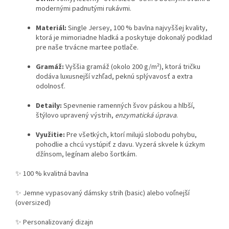
modernými padnutými rukávmi.
Materiál:
Single Jersey, 100 % bavlna najvyššej kvality,
ktorá je mimoriadne hladká a poskytuje dokonalý podklad
pre naše trvácne martee potlače.
Gramáž:
Vyššia gramáž (okolo 200 g/m²), ktorá tričku
dodáva luxusnejší vzhľad, peknú splývavosť a extra
odolnosť.
Detaily:
Spevnenie ramenných švov páskou a hlbší,
štýlovo upravený výstrih,
enzymatická úprava
.
Využitie:
Pre všetkých, ktorí milujú slobodu pohybu,
pohodlie a chcú vystúpiť z davu. Vyzerá skvele k úzkym
džínsom, legínam alebo šortkám.
✨ 100 % kvalitná bavlna
✨ Jemne vypasovaný dámsky strih (basic) alebo voľnejší
(oversized)
✨ Personalizovaný dizajn