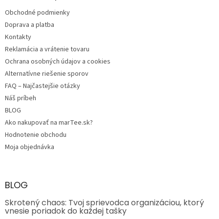
t
Obchodné podmienky
i
e
Doprava a platba
Kontakty
Reklamácia a vrátenie tovaru
Ochrana osobných údajov a cookies
Alternatívne riešenie sporov
FAQ – Najčastejšie otázky
Náš príbeh
BLOG
Ako nakupovať na marTee.sk?
Hodnotenie obchodu
Moja objednávka
BLOG
Skrotený chaos: Tvoj sprievodca organizáciou, ktorý
vnesie poriadok do každej tašky