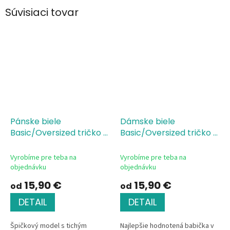
Súvisiaci tovar
Pánske biele
Dámske biele
Basic/Oversized tričko s
Basic/Oversized tričko s
potlačou Hodnotenie
potlačou Hodnotenie
produktu-manžel
produktu-babka
Vyrobíme pre teba na
Vyrobíme pre teba na
objednávku
objednávku
15,90 €
15,90 €
od
od
DETAIL
DETAIL
Špičkový model s tichým
Najlepšie hodnotená babička v