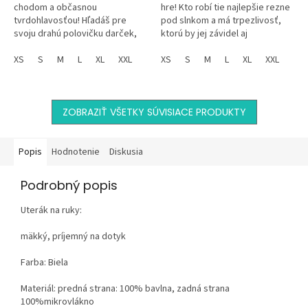
chodom a občasnou
hre! Kto robí tie najlepšie rezne
tvrdohlavosťou! Hľadáš pre
pod slnkom a má trpezlivosť,
svoju drahú polovičku darček,
ktorú by jej závidel aj
ktorý bude originálny, vtipný a
budhistický mních? No predsa
stopercentne osobný? Tričko
XS
S
M
L
XL
XXL
babka! S týmto tričkom...
XS
S
M
L
XL
XXL
"Hodnotenie...
ZOBRAZIŤ VŠETKY SÚVISIACE PRODUKTY
Popis
Hodnotenie
Diskusia
Podrobný popis
Uterák na ruky:
mäkký, príjemný na dotyk
Farba: Biela
Materiál: predná strana: 100% bavlna, zadná strana
100%mikrovlákno