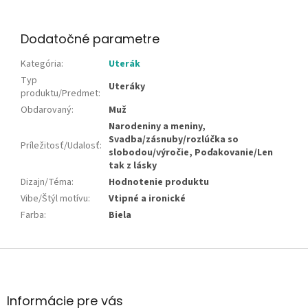
Dodatočné parametre
Kategória
:
Uterák
Typ
Uteráky
produktu/Predmet
:
Obdarovaný
:
Muž
Narodeniny a meniny,
Svadba/zásnuby/rozlúčka so
Príležitosť/Udalosť
:
slobodou/výročie, Poďakovanie/Len
tak z lásky
Dizajn/Téma
:
Hodnotenie produktu
Vibe/Štýl motívu
:
Vtipné a ironické
Farba
:
Biela
Z
á
p
ä
Informácie pre vás