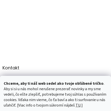
Kontakt
info
@
martee.sk
Chceme, aby ti náš web sedel ako tvoje obľúbené tričko
.
+421 907947783
Aby si si u nás mohol nerušene prezerať novinky a my sme
vedeli, čo ešte zlepšiť, potrebujeme tvoj súhlas s používaním
cookies. Vďaka nim vieme, čo ťa baví a ako ti surfovanie u nás
uľahčiť. [Viac info o tvojom súkromí nájdeš
TU
.]