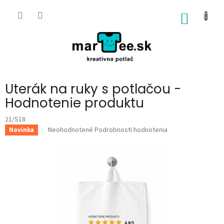
Prejsť
na
NÁKU
obsah
KOŠÍK
Uterák na ruky s potlačou -
Hodnotenie produktu
21/S18
Priemerné
Neohodnotené
Podrobnosti hodnotenia
Novinka
hodnotenie
produktu
je
0,0
z
5
hviezdičiek.