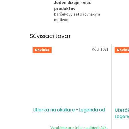
Jeden dizajn - viac
produktov
Darčekový set s rovnakým
motívom
Súvisiaci tovar
Kód:
1071
Novinka
Novin
Utierka na okuliare -Legenda od
Uterák
Legen
Vyrobíme pre teba na objednávku