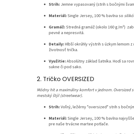
Strih:
Jemne vypasovaný (strih s bočnými švami)
Materiál:
Single Jersey, 100 % bavlna so
silik
Gramáž:
Stredná gramáž (okolo 160 g/m²) zabez
pevné a nepresvitá.
Detaily:
Hlbší okrúhly výstrih s úzkym lemom 
životnosť trička.
Využitie:
Absolútny základ šatníka. Hodí sa ro
sukne či pod sako.
2. Tričko OVERSIZED
Módny hit a maximálny komfort v jednom. Oversized 
mestský štýl (streetwear).
Strih:
Voľný, ležérny "oversized" strih s bočn
Materiál:
Single Jersey, 100 % bavlna najvyšše
pre naše trvácne martee potlače.