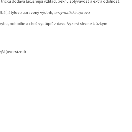
 tričku dodáva luxusnejší vzhľad, peknú splývavosť a extra odolnosť.
bší, štýlovo upravený výstrih,
enzymatická úprava
.
hybu, pohodlie a chcú vystúpiť z davu. Vyzerá skvele k úzkym
jší (oversized)