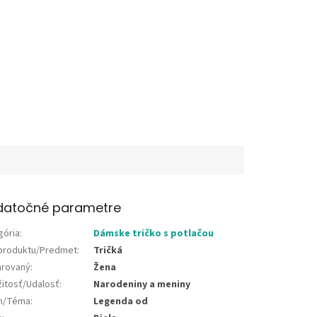
datočné parametre
gória
:
Dámske tričko s potlačou
produktu/Predmet
:
Tričká
rovaný
:
Žena
žitosť/Udalosť
:
Narodeniny a meniny
jn/Téma
:
Legenda od