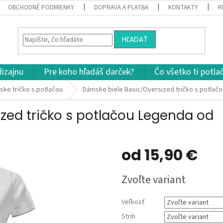
OBCHODNÉ PODMIENKY
DOPRAVA A PLATBA
KONTAKTY
R
HĽADAŤ
dizajnu
Pre koho hľadáš darček?
Čo všetko ti potla
ke tričko s potlačou
Dámske biele Basic/Oversized tričko s potlač
zed tričko s potlačou Legenda od
od
15,90 €
Jednotková
Zvoľte variant
cena:
Veľkosť
Strih