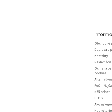
Z
á
p
ä
t
Informá
i
e
Obchodné 
Doprava a p
Kontakty
Reklamácia 
Ochrana os
cookies
Alternatívn
FAQ – Najča
Náš príbeh
BLOG
Ako nakupo
Hodnotenie