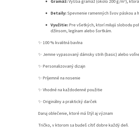
Gramáž:
Vyššia gramáž (okolo 200 g/m²), ktorá
Detaily:
Spevnenie ramenných švov páskou a hl
Využitie:
Pre všetkých, ktorí milujú slobodu po
džínsom, legínam alebo šortkám.
✨ 100 % kvalitná bavlna
✨ Jemne vypasovaný dámsky strih (basic) alebo voľne
✨ Personalizovaný dizajn
✨ Príjemné na nosenie
✨ Vhodné na každodenné použitie
✨ Originálny a praktický darček
Daruj oblečenie, ktoré má štýl aj význam
Tričko, v ktorom sa budeš cítiť dobre každý deň.