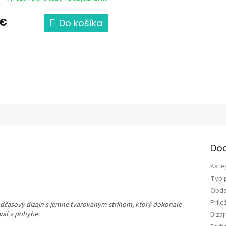
 €
Do košíka
Do
Kate
Typ 
Obda
Príle
nadčasový dizajn s jemne tvarovaným strihom, ktorý dokonale
val v pohybe.
Diza