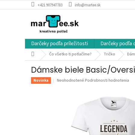
Prejsť
+421 907947783
info@martee.sk
na
obsah
Darčeky podľa príležitosti
Darčeky podľa 
Domov
Čo všetko ti potlačíme?
Tričko
Dáms
Dámske biele Basic/Oversi
Priemerné
Neohodnotené
Podrobnosti hodnotenia
Novinka
hodnotenie
produktu
je
0,0
z
5
hviezdičiek.