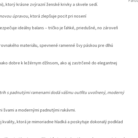
Farb
, ktorý krásne zvýrazní ženské krivky a skvele sedí.
ónovou úpravou
, ktorá zlepšuje pocit pri nosení
pečuje ideálny balans – tričko je ľahké, priedušné, no zároveň
z rovnakého materiálu, spevnené ramenné švy páskou pre dlhú
vnako dobre k ležérnym džínsom, ako aj zastrčené do elegantnej
strih s padnutými ramenami dodá vášmu outfitu uvoľnený, moderný
ými švami a modernými padnutými rukávmi.
j kvality, ktorá je mimoriadne hladká a poskytuje dokonalý podklad