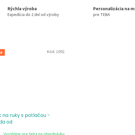
Rýchla výroba
Personalizácia na m
Expedícia do 2 dní od výroby
pre TEBA
Kód:
1092
ka
 na ruky s potlačou -
da od
Vyrobíme pre teba na objednávku