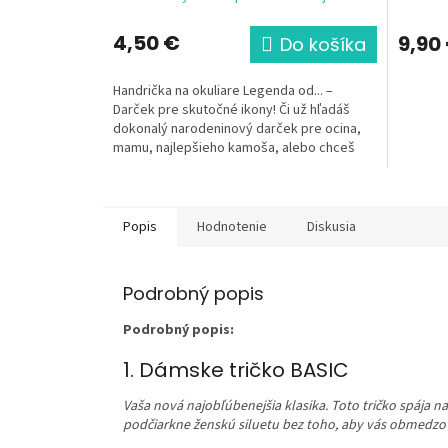
4,50 €
9,90
Do košíka
Handrička na okuliare Legenda od... –
Darček pre skutočné ikony! Či už hľadáš
dokonalý narodeninový darček pre ocina,
mamu, najlepšieho kamoša, alebo chceš
potešiť samého seba,...
Popis
Hodnotenie
Diskusia
Podrobný popis
Podrobný popis:
1. Dámske tričko BASIC
Vaša nová najobľúbenejšia klasika. Toto tričko spája 
podčiarkne ženskú siluetu bez toho, aby vás obmedzo