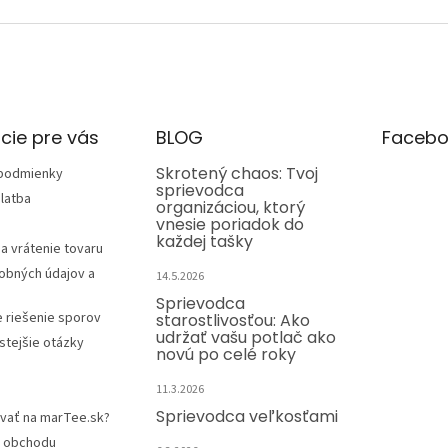
cie pre vás
BLOG
Facebo
Skrotený chaos: Tvoj
podmienky
sprievodca
latba
organizáciou, ktorý
vnesie poriadok do
každej tašky
a vrátenie tovaru
obných údajov a
14.5.2026
Sprievodca
e riešenie sporov
starostlivosťou: Ako
udržať vašu potlač ako
stejšie otázky
novú po celé roky
11.3.2026
Sprievodca veľkosťami
vať na marTee.sk?
 obchodu