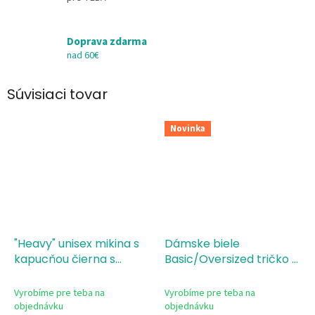
Doprava zdarma
nad 60€
Súvisiaci tovar
Novinka
"Heavy" unisex mikina s
Dámske biele
kapucňou čierna s
Basic/Oversized tričko s
potlačou - Legenda od
potlačou Legenda od
Vyrobíme pre teba na
Vyrobíme pre teba na
objednávku
objednávku