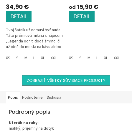
34,90 €
15,90 €
od
DETAIL
DETAIL
Tvoj šatník už nemusí byť nuda.
Táto prémiová mikina s nápisom
„Legenda od“ ti dodá šmrnc, či
už ideš do mesta na kávu alebo
práve oslavuješ svoj veľký deň.
Je mäkučká, štýlová...
XS
S
M
L
XL
XXL
XS
S
M
L
XL
XXL
ZOBRAZIŤ VŠETKY SÚVISIACE PRODUKTY
Popis
Hodnotenie
Diskusia
Podrobný popis
Uterák na ruky:
mäkký, príjemný na dotyk