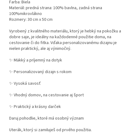
Farba: Biela
Materiál: predná strana: 100% bavlna, zadná strana
100%mikrovlákno
Rozmery: 30 cm x 50 cm
Vyrobený z kvalitného materiálu, ktorý je hebký na pokožku a
dobre saje, je ideálny na každodenné použitie doma, na
cestovanie či do fitka. Vďaka personalizovanému dizajnu je
nielen praktický, ale aj výnimočný.
✨
Mäkký a príjemný na dotyk
✨
Personalizovaný dizajn s rokom
✨
Vysoká savosť
✨
Vhodný domov, na cestovanie aj šport
✨
Praktický a krásny darček
Daruj pohodlie, ktoré má osobný význam
Uterák, ktorý si zamiluješ od prvého použitia.