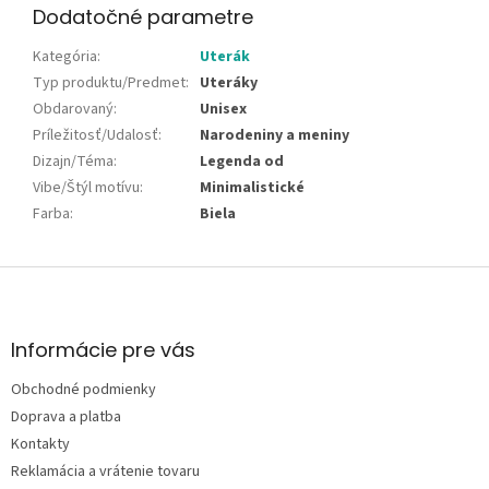
Dodatočné parametre
Kategória
:
Uterák
Typ produktu/Predmet
:
Uteráky
Obdarovaný
:
Unisex
Príležitosť/Udalosť
:
Narodeniny a meniny
Dizajn/Téma
:
Legenda od
Vibe/Štýl motívu
:
Minimalistické
Farba
:
Biela
Z
á
p
ä
Informácie pre vás
t
Obchodné podmienky
i
e
Doprava a platba
Kontakty
Reklamácia a vrátenie tovaru