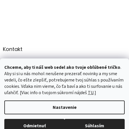
Kontakt
info
@
martee.sk
Chceme, aby ti náš web sedel ako tvoje obľúbené tričko
.
+421 907947783
Aby si si u nás mohol nerušene prezerať novinky a my sme
vedeli, čo ešte zlepšiť, potrebujeme tvoj súhlas s používaním
cookies. Vďaka nim vieme, čo ťa baví a ako ti surfovanie u nás
uľahčiť. [Viac info o tvojom súkromí nájdeš
TU
.]
Vytvoril Shoptet
Nastavenie
Copyright 2026
marTee.sk
. Všetky práva vyhradené.
Upraviť
nastavenie cookies
Odmietnuť
Súhlasím