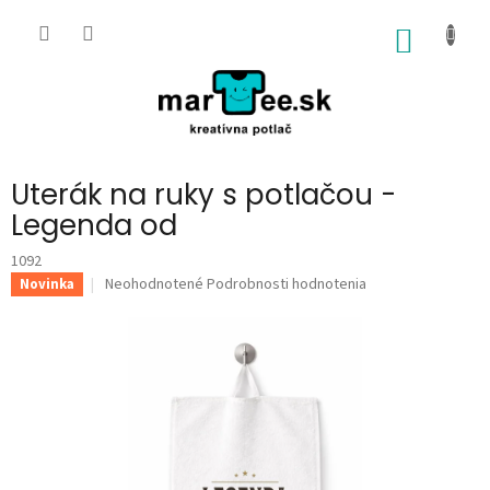
Prejsť
na
NÁKU
obsah
KOŠÍK
Uterák na ruky s potlačou -
Legenda od
1092
Priemerné
Neohodnotené
Podrobnosti hodnotenia
Novinka
hodnotenie
produktu
je
0,0
z
5
hviezdičiek.