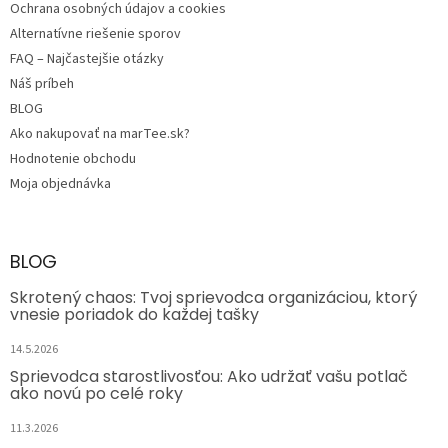
Ochrana osobných údajov a cookies
Alternatívne riešenie sporov
FAQ – Najčastejšie otázky
Náš príbeh
BLOG
Ako nakupovať na marTee.sk?
Hodnotenie obchodu
Moja objednávka
BLOG
Skrotený chaos: Tvoj sprievodca organizáciou, ktorý
vnesie poriadok do každej tašky
14.5.2026
Sprievodca starostlivosťou: Ako udržať vašu potlač
ako novú po celé roky
11.3.2026