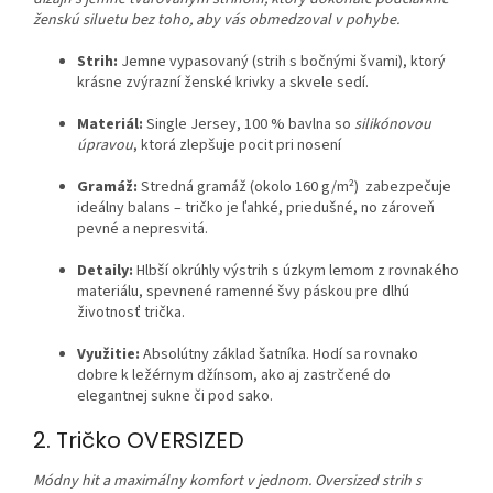
ženskú siluetu bez toho, aby vás obmedzoval v pohybe.
Strih:
Jemne vypasovaný (strih s bočnými švami), ktorý
krásne zvýrazní ženské krivky a skvele sedí.
Materiál:
Single Jersey, 100 % bavlna so
silikónovou
úpravou
, ktorá zlepšuje pocit pri nosení
Gramáž:
Stredná gramáž (okolo 160 g/m²) zabezpečuje
ideálny balans – tričko je ľahké, priedušné, no zároveň
pevné a nepresvitá.
Detaily:
Hlbší okrúhly výstrih s úzkym lemom z rovnakého
materiálu, spevnené ramenné švy páskou pre dlhú
životnosť trička.
Využitie:
Absolútny základ šatníka. Hodí sa rovnako
dobre k ležérnym džínsom, ako aj zastrčené do
elegantnej sukne či pod sako.
2. Tričko OVERSIZED
Módny hit a maximálny komfort v jednom. Oversized strih s