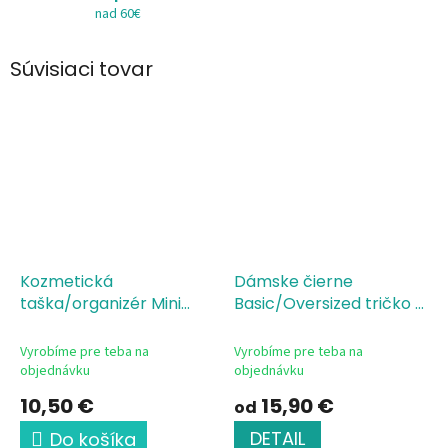
nad 60€
Súvisiaci tovar
Kozmetická
Dámske čierne
taška/organizér Mini
Basic/Oversized tričko s
Yoga girl Sophie
potlačou PILATES silueta
Vyrobíme pre teba na
Vyrobíme pre teba na
objednávku
objednávku
10,50 €
15,90 €
od
DETAIL
Do košíka