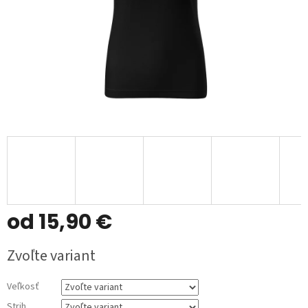
od
15,90 €
Jednotková
Zvoľte variant
cena:
Veľkosť
Strih