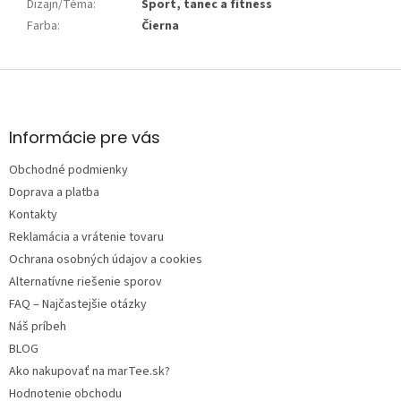
Dizajn/Téma
:
Šport, tanec a fitness
Farba
:
Čierna
Z
á
p
ä
Informácie pre vás
t
Obchodné podmienky
i
e
Doprava a platba
Kontakty
Reklamácia a vrátenie tovaru
Ochrana osobných údajov a cookies
Alternatívne riešenie sporov
FAQ – Najčastejšie otázky
Náš príbeh
BLOG
Ako nakupovať na marTee.sk?
Hodnotenie obchodu