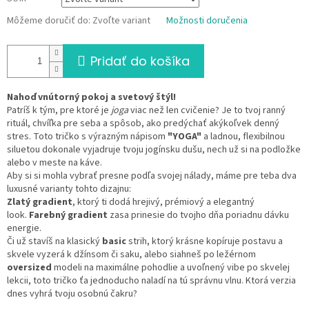
Môžeme doručiť do:
Zvoľte variant
Možnosti doručenia
Pridať do košíka
Nahoď vnútorný pokoj a svetový štýl!
Patríš k tým, pre ktoré je
joga
viac než len cvičenie? Je to tvoj ranný
rituál, chvíľka pre seba a spôsob, ako predýchať akýkoľvek denný
stres. Toto tričko s výrazným nápisom
"YOGA"
a ladnou, flexibilnou
siluetou dokonale vyjadruje tvoju jogínsku dušu, nech už si na podložke
alebo v meste na káve.
Aby si si mohla vybrať presne podľa svojej nálady, máme pre teba dva
luxusné varianty tohto dizajnu:
Zlatý gradient
, ktorý ti dodá hrejivý, prémiový a elegantný
look.
Farebný gradient
zasa prinesie do tvojho dňa poriadnu dávku
energie.
Či už stavíš na klasický
basic
strih, ktorý krásne kopíruje postavu a
skvele vyzerá k džínsom či saku, alebo siahneš po ležérnom
oversized
modeli na maximálne pohodlie a uvoľnený vibe po skvelej
lekcii, toto tričko ťa jednoducho naladí na tú správnu vlnu. Ktorá verzia
dnes vyhrá tvoju osobnú čakru?