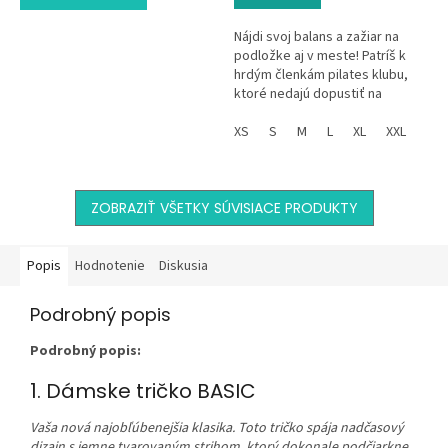
Nájdi svoj balans a zažiar na
podložke aj v meste! Patríš k
hrdým členkám pilates klubu,
ktoré nedajú dopustiť na
poriadny strečing, pevný stred
tela a dávku endorfínov? S...
XS
S
M
L
XL
XXL
ZOBRAZIŤ VŠETKY SÚVISIACE PRODUKTY
Popis
Hodnotenie
Diskusia
Podrobný popis
Podrobný popis:
1. Dámske tričko BASIC
Vaša nová najobľúbenejšia klasika. Toto tričko spája nadčasový
dizajn s jemne tvarovaným strihom, ktorý dokonale podčiarkne