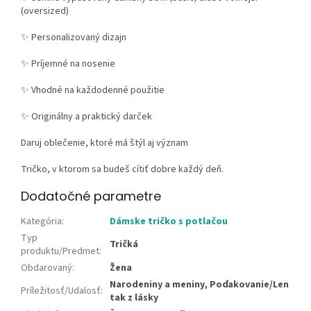
(oversized)
✨ Personalizovaný dizajn
✨ Príjemné na nosenie
✨ Vhodné na každodenné použitie
✨ Originálny a praktický darček
Daruj oblečenie, ktoré má štýl aj význam
Tričko, v ktorom sa budeš cítiť dobre každý deň.
Dodatočné parametre
Kategória
:
Dámske tričko s potlačou
Typ
Tričká
produktu/Predmet
:
Obdarovaný
:
Žena
Narodeniny a meniny, Poďakovanie/Len
Príležitosť/Udalosť
:
tak z lásky