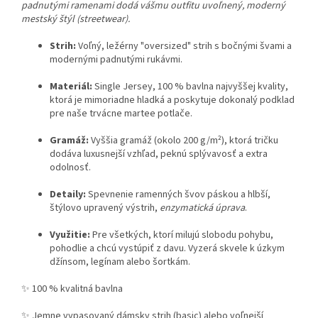
padnutými ramenami dodá vášmu outfitu uvoľnený, moderný
mestský štýl (streetwear).
Strih:
Voľný, ležérny "oversized" strih s bočnými švami a
modernými padnutými rukávmi.
Materiál:
Single Jersey, 100 % bavlna najvyššej kvality,
ktorá je mimoriadne hladká a poskytuje dokonalý podklad
pre naše trvácne martee potlače.
Gramáž:
Vyššia gramáž (okolo 200 g/m²), ktorá tričku
dodáva luxusnejší vzhľad, peknú splývavosť a extra
odolnosť.
Detaily:
Spevnenie ramenných švov páskou a hlbší,
štýlovo upravený výstrih,
enzymatická úprava
.
Využitie:
Pre všetkých, ktorí milujú slobodu pohybu,
pohodlie a chcú vystúpiť z davu. Vyzerá skvele k úzkym
džínsom, legínam alebo šortkám.
✨ 100 % kvalitná bavlna
✨ Jemne vypasovaný dámsky strih (basic) alebo voľnejší