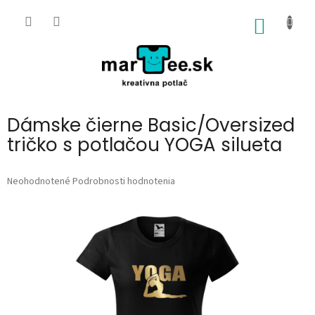
Prejsť
na
NÁKU
obsah
KOŠÍK
Dámske čierne Basic/Oversized
tričko s potlačou YOGA silueta
Priemerné
Neohodnotené
Podrobnosti hodnotenia
hodnotenie
produktu
je
0,0
z
5
hviezdičiek.