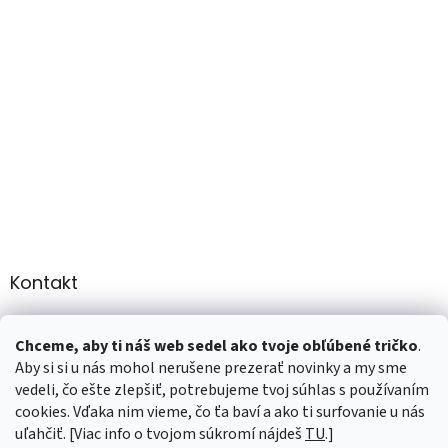
Kontakt
info
@
martee.sk
Chceme, aby ti náš web sedel ako tvoje obľúbené tričko
.
+421 907947783
Aby si si u nás mohol nerušene prezerať novinky a my sme
vedeli, čo ešte zlepšiť, potrebujeme tvoj súhlas s používaním
cookies. Vďaka nim vieme, čo ťa baví a ako ti surfovanie u nás
uľahčiť. [Viac info o tvojom súkromí nájdeš
TU
.]