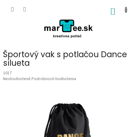
Prejsť
na
NÁKU
obsah
KOŠÍK
Športový vak s potlačou Dance
silueta
1017
Priemerné
Neohodnotené
Podrobnosti hodnotenia
hodnotenie
produktu
je
0,0
z
5
hviezdičiek.