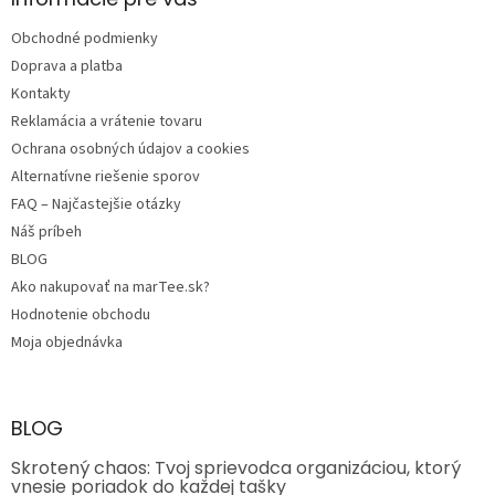
t
Obchodné podmienky
i
e
Doprava a platba
Kontakty
Reklamácia a vrátenie tovaru
Ochrana osobných údajov a cookies
Alternatívne riešenie sporov
FAQ – Najčastejšie otázky
Náš príbeh
BLOG
Ako nakupovať na marTee.sk?
Hodnotenie obchodu
Moja objednávka
BLOG
Skrotený chaos: Tvoj sprievodca organizáciou, ktorý
vnesie poriadok do každej tašky