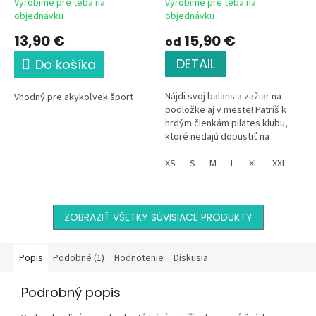
Vyrobíme pre teba na
Vyrobíme pre teba na
objednávku
objednávku
13,90 €
15,90 €
od
DETAIL
Do košíka
Nájdi svoj balans a zažiar na
Vhodný pre akykoľvek šport
podložke aj v meste! Patríš k
hrdým členkám pilates klubu,
ktoré nedajú dopustiť na
poriadny strečing, pevný stred
tela a dávku endorfínov? S...
XS
S
M
L
XL
XXL
ZOBRAZIŤ VŠETKY SÚVISIACE PRODUKTY
Popis
Podobné (1)
Hodnotenie
Diskusia
Podrobný popis