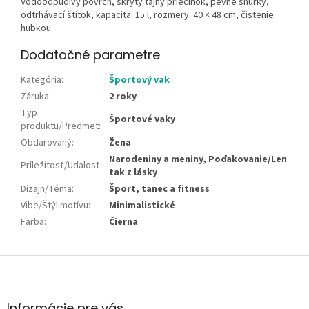
Vodoodpudivý povrch, skrytý tajný priečinok, pevné šnúrky,
odtrhávací štítok, kapacita: 15 l, rozmery: 40 × 48 cm, čistenie
hubkou
Dodatočné parametre
Kategória
:
Športový vak
Záruka
:
2 roky
Typ
Športové vaky
produktu/Predmet
:
Obdarovaný
:
Žena
Narodeniny a meniny, Poďakovanie/Len
Príležitosť/Udalosť
:
tak z lásky
Dizajn/Téma
:
Šport, tanec a fitness
Vibe/Štýl motívu
:
Minimalistické
Farba
:
Čierna
Z
á
p
ä
Informácie pre vás