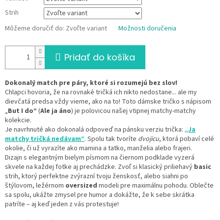
Strih
Môžeme doručiť do:
Zvoľte variant
Možnosti doručenia
Pridať do košíka
Dokonalý match pre páry, ktoré si rozumejú bez slov!
Chlapci hovoria, že na rovnaké tričká ich nikto nedostane... ale my
dievčatá predsa vždy vieme, ako na to! Toto dámske tričko s nápisom
„
But I do“
(
Ale ja áno
) je polovicou našej vtipnej matchy-matchy
kolekcie.
Je navrhnuté ako dokonalá odpoveď na pánsku verziu trička:
„Ja
matchy tričká nedávam“
. Spolu tak tvoríte
dvojicu
, ktorá pobaví celé
okolie, či už vyrazíte ako mamina a tatko, manželia alebo frajeri.
Dizajn s elegantným bielym písmom na čiernom podklade vyzerá
skvele na každej fotke aj prechádzke. Zvoľ si klasický priliehavý
basic
strih, ktorý perfektne zvýrazní tvoju ženskosť, alebo siahni po
štýlovom, ležérnom
oversized
modeli pre maximálnu pohodu. Oblečte
sa spolu, ukážte zmysel pre humor a dokážte, že k sebe skrátka
patríte – aj keď jeden z vás protestuje!