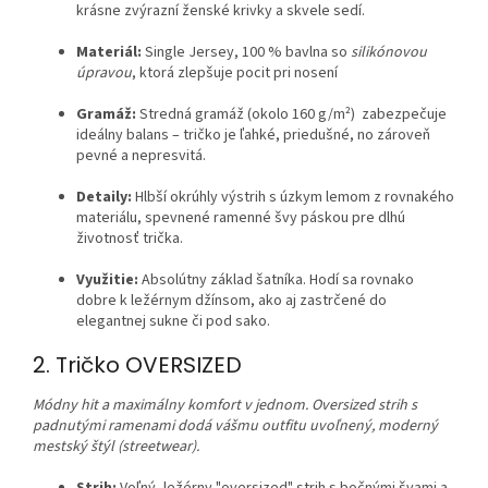
krásne zvýrazní ženské krivky a skvele sedí.
Materiál:
Single Jersey, 100 % bavlna so
silikónovou
úpravou
, ktorá zlepšuje pocit pri nosení
Gramáž:
Stredná gramáž (okolo 160 g/m²) zabezpečuje
ideálny balans – tričko je ľahké, priedušné, no zároveň
pevné a nepresvitá.
Detaily:
Hlbší okrúhly výstrih s úzkym lemom z rovnakého
materiálu, spevnené ramenné švy páskou pre dlhú
životnosť trička.
Využitie:
Absolútny základ šatníka. Hodí sa rovnako
dobre k ležérnym džínsom, ako aj zastrčené do
elegantnej sukne či pod sako.
2. Tričko OVERSIZED
Módny hit a maximálny komfort v jednom. Oversized strih s
padnutými ramenami dodá vášmu outfitu uvoľnený, moderný
mestský štýl (streetwear).
Strih:
Voľný, ležérny "oversized" strih s bočnými švami a