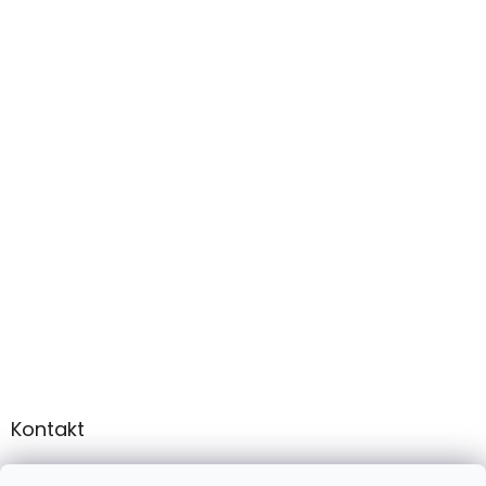
Kontakt
info
@
martee.sk