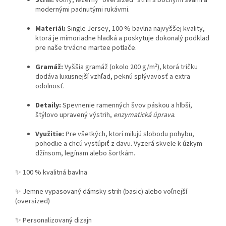
modernými padnutými rukávmi.
Materiál:
Single Jersey, 100 % bavlna najvyššej kvality,
ktorá je mimoriadne hladká a poskytuje dokonalý podklad
pre naše trvácne martee potlače.
Gramáž:
Vyššia gramáž (okolo 200 g/m²), ktorá tričku
dodáva luxusnejší vzhľad, peknú splývavosť a extra
odolnosť.
Detaily:
Spevnenie ramenných švov páskou a hlbší,
štýlovo upravený výstrih,
enzymatická úprava
.
Využitie:
Pre všetkých, ktorí milujú slobodu pohybu,
pohodlie a chcú vystúpiť z davu. Vyzerá skvele k úzkym
džínsom, legínam alebo šortkám.
✨ 100 % kvalitná bavlna
✨ Jemne vypasovaný dámsky strih (basic) alebo voľnejší
(oversized)
✨ Personalizovaný dizajn