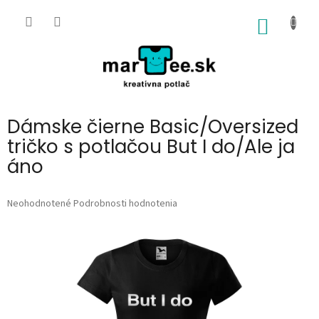
Prejsť
na
NÁKU
obsah
KOŠÍK
Dámske čierne Basic/Oversized
tričko s potlačou But I do/Ale ja
áno
Priemerné
Neohodnotené
Podrobnosti hodnotenia
hodnotenie
produktu
je
0,0
z
5
hviezdičiek.