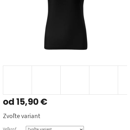
od
15,90 €
Jednotková
Zvoľte variant
cena:
Veľkosť