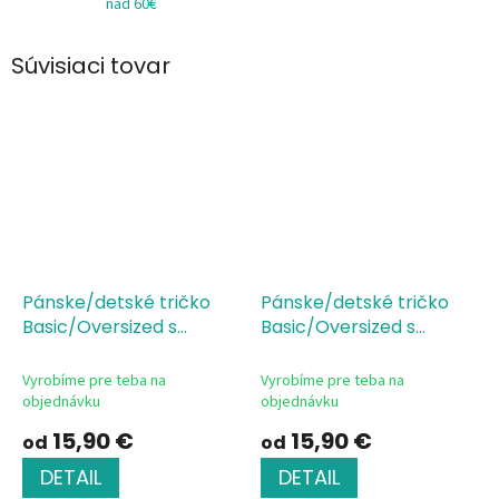
nad 60€
Súvisiaci tovar
Pánske/detské tričko
Pánske/detské tričko
Basic/Oversized s
Basic/Oversized s
potlačou I don't do
potlačou KING
Single
matching t-shirt
Single
Jersey, 100 % bavlna,
Vyrobíme pre teba na
Vyrobíme pre teba na
Jersey, 100 % bavlna,
silikónová úprava
objednávku
objednávku
silikónová úprava
15,90 €
15,90 €
od
od
DETAIL
DETAIL