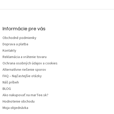
Z
á
p
ä
Informácie pre vás
t
Obchodné podmienky
i
e
Doprava a platba
Kontakty
Reklamácia a vrátenie tovaru
Ochrana osobných údajov a cookies
Alternatívne riešenie sporov
FAQ – Najčastejšie otázky
Náš príbeh
BLOG
Ako nakupovať na marTee.sk?
Hodnotenie obchodu
Moja objednávka