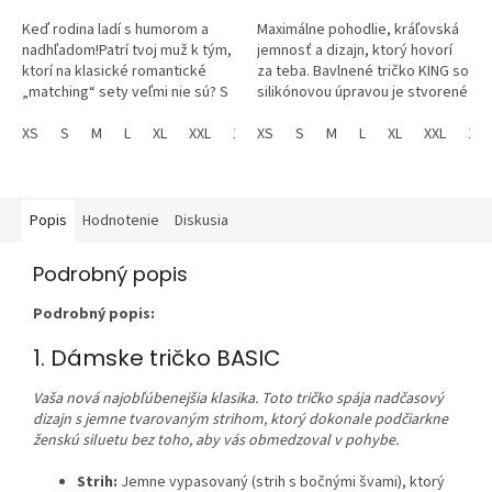
Keď rodina ladí s humorom a
Maximálne pohodlie, kráľovská
nadhľadom!Patrí tvoj muž k tým,
jemnosť a dizajn, ktorý hovorí
ktorí na klasické romantické
za teba. Bavlnené tričko KING so
„matching“ sety veľmi nie sú? S
silikónovou úpravou je stvorené
týmto tričkom ho dostaneš!
pre mužov, ktorí vedia, čo chcú,
Tričko „I don’t do matching...
XS
S
M
L
XL
XXL
134
a pre...
XS
146
S
152
M
L
XL
XXL
134
Popis
Hodnotenie
Diskusia
Podrobný popis
Podrobný popis:
1. Dámske tričko BASIC
Vaša nová najobľúbenejšia klasika. Toto tričko spája nadčasový
dizajn s jemne tvarovaným strihom, ktorý dokonale podčiarkne
ženskú siluetu bez toho, aby vás obmedzoval v pohybe.
Strih:
Jemne vypasovaný (strih s bočnými švami), ktorý