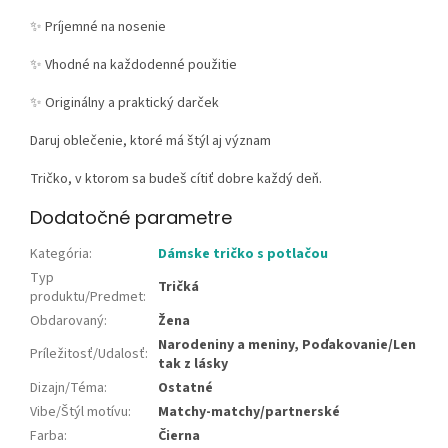
✨ Príjemné na nosenie
✨ Vhodné na každodenné použitie
✨ Originálny a praktický darček
Daruj oblečenie, ktoré má štýl aj význam
Tričko, v ktorom sa budeš cítiť dobre každý deň.
Dodatočné parametre
Kategória
:
Dámske tričko s potlačou
Typ
Tričká
produktu/Predmet
:
Obdarovaný
:
Žena
Narodeniny a meniny, Poďakovanie/Len
Príležitosť/Udalosť
:
tak z lásky
Dizajn/Téma
:
Ostatné
Vibe/Štýl motívu
:
Matchy-matchy/partnerské
Farba
:
Čierna