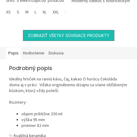
dres. S elektrizujúcou potlačou
moderný vankúš s futuristickým
ovládača a nápisom Game On
dizajnom 'GAME ON' a štýlovým
dáš všetkým...
XS
S
M
L
XL
XXL
134
146
152
ovládačom je dokonalou...
ZOBRAZIŤ VŠETKY SÚVISIACE PRODUKTY
Popis
Hodnotenie
Diskusia
Podrobný popis
Ideálny hrnček na rannú kávu, čaj, kakao či horúcu čokoládu
doma aj v práci. Vďaka originálnemu dizajnu sa stane obľúbeným
kúskom, ktorý vždy poteší.
Rozmery:
objem približne 330 ml
výška 95 mm
priemer 82 mm
✨ Kvalitná keramika