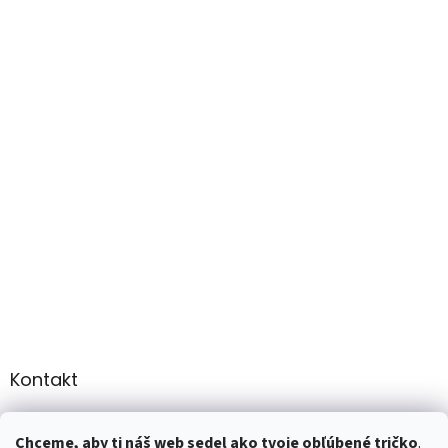
Kontakt
info
@
martee.sk
Chceme, aby ti náš web sedel ako tvoje obľúbené tričko
.