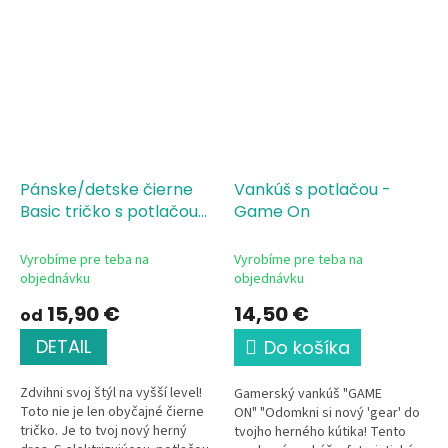
Pánske/detske čierne
Vankúš s potlačou -
Basic tričko s potlačou
Game On
Game On
Vyrobíme pre teba na
Vyrobíme pre teba na
objednávku
objednávku
15,90 €
14,50 €
od
DETAIL
Do košíka
Zdvihni svoj štýl na vyšší level!
Gamerský vankúš "GAME
Toto nie je len obyčajné čierne
ON" "Odomkni si nový 'gear' do
tričko. Je to tvoj nový herný
tvojho herného kútika! Tento