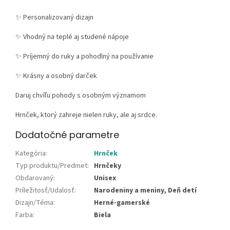
✨ Personalizovaný dizajn
✨ Vhodný na teplé aj studené nápoje
✨ Príjemný do ruky a pohodlný na používanie
✨ Krásny a osobný darček
Daruj chvíľu pohody s osobným významom
Hrnček, ktorý zahreje nielen ruky, ale aj srdce.
Dodatočné parametre
Kategória
:
Hrnček
Typ produktu/Predmet
:
Hrnčeky
Obdarovaný
:
Unisex
Príležitosť/Udalosť
:
Narodeniny a meniny, Deň detí
Dizajn/Téma
:
Herné-gamerské
Farba
:
Biela