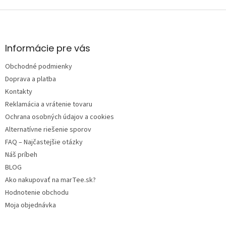
Z
á
p
ä
Informácie pre vás
t
Obchodné podmienky
i
e
Doprava a platba
Kontakty
Reklamácia a vrátenie tovaru
Ochrana osobných údajov a cookies
Alternatívne riešenie sporov
FAQ – Najčastejšie otázky
Náš príbeh
BLOG
Ako nakupovať na marTee.sk?
Hodnotenie obchodu
Moja objednávka