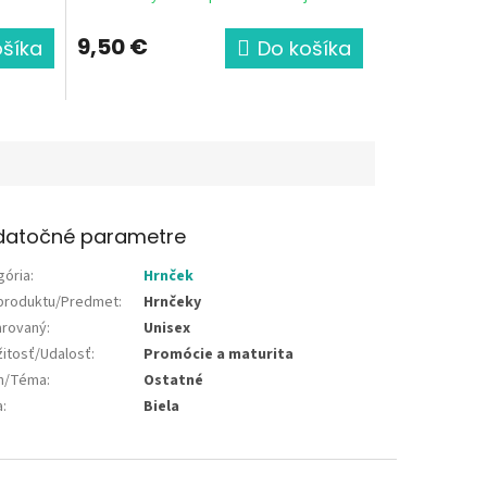
9,50 €
ošíka
Do košíka
datočné parametre
gória
:
Hrnček
produktu/Predmet
:
Hrnčeky
rovaný
:
Unisex
žitosť/Udalosť
:
Promócie a maturita
jn/Téma
:
Ostatné
a
:
Biela