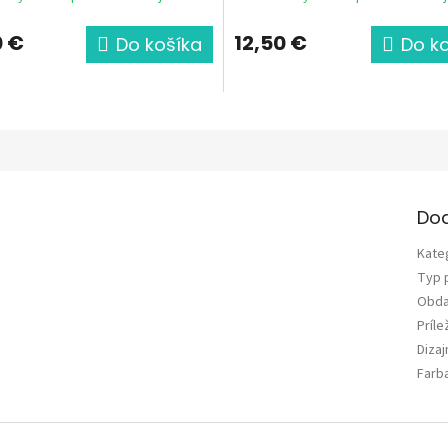
0 €
12,50 €
Do košíka
Do k
Do
Kate
Typ 
Obda
Príle
Diza
Farb