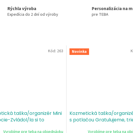
Rýchla výroba
Personalizácia na m
Expedícia do 2 dní od výroby
pre TEBA
Kód:
263
K
Novinka
ická taška/organizér Mini
Kozmetická taška/organizé
ie-Zvládol/la si to
s potlačou Gratulujeme, tr
ročníka 2026
Vyrobíme pre teba na objednávku
Vyrobíme pre teba na ob