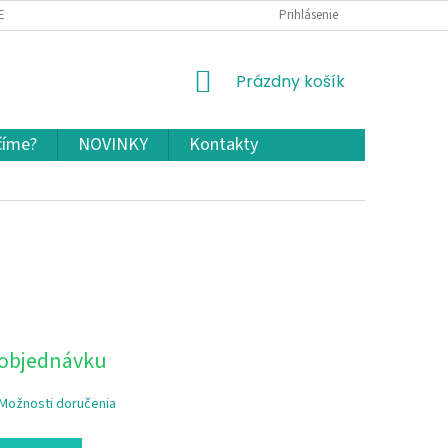
EKLAMÁCIA A VRÁTENIE TOVARU
OCHRANA OSOBNÝCH ÚDAJOV A COOKIES
Prihlásenie
NÁKUPNÝ
Prázdny košík
KOŠÍK
číme?
NOVINKY
Kontakty
 objednávku
Možnosti doručenia