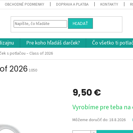
OBCHODNÉ PODMIENKY
DOPRAVA A PLATBA
KONTAKTY
R
HĽADAŤ
dizajnu
Pre koho hľadáš darček?
Čo všetko ti potla
ček s potlačou – Class of 2026
 of 2026
1050
9,50 €
Jednotková
Vyrobíme pre teba na
cena:
Môžeme doručiť do:
18.8.2026