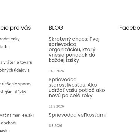
cie pre vás
BLOG
Facebo
Skrotený chaos: Tvoj
podmienky
sprievodca
latba
organizáciou, ktorý
vnesie poriadok do
každej tašky
a vrátenie tovaru
obných údajov a
14.5.2026
Sprievodca
e riešenie sporov
starostlivosťou: Ako
udržať vašu potlač ako
stejšie otázky
novú po celé roky
11.3.2026
Sprievodca veľkosťami
vať na marTee.sk?
 obchodu
6.3.2026
návka