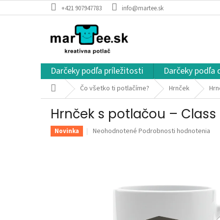
Prejsť
+421 907947783
info@martee.sk
na
obsah
Darčeky podľa príležitosti
Darčeky podľa 
Domov
Čo všetko ti potlačíme?
Hrnček
Hrn
Hrnček s potlačou – Class
Priemerné
Neohodnotené
Podrobnosti hodnotenia
Novinka
hodnotenie
produktu
je
0,0
z
5
hviezdičiek.