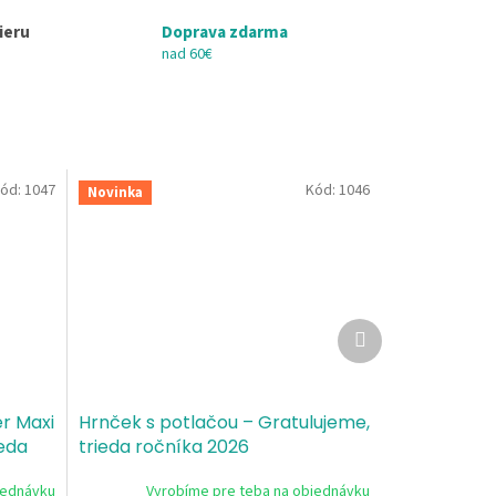
ieru
Doprava zdarma
nad 60€
ód:
1047
Kód:
1046
Novinka
Ďalší
produkt
r Maxi
Hrnček s potlačou – Gratulujeme,
ieda
trieda ročníka 2026
jednávku
Vyrobíme pre teba na objednávku