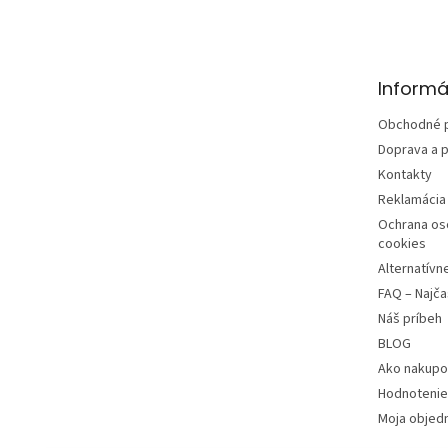
á
p
ä
t
Informá
i
e
Obchodné 
Doprava a p
Kontakty
Reklamácia 
Ochrana os
cookies
Alternatívn
FAQ – Najča
Náš príbeh
BLOG
Ako nakupo
Hodnotenie
Moja objed