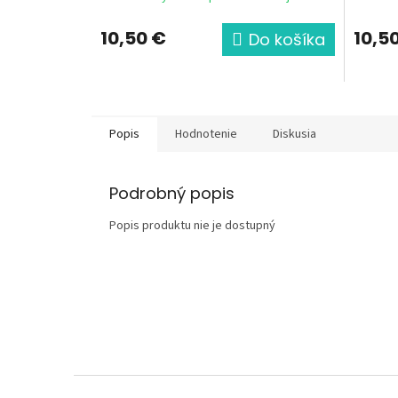
10,50 €
10,5
Do košíka
Popis
Hodnotenie
Diskusia
Podrobný popis
Popis produktu nie je dostupný
Z