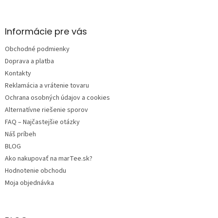
á
p
ä
Informácie pre vás
t
Obchodné podmienky
i
e
Doprava a platba
Kontakty
Reklamácia a vrátenie tovaru
Ochrana osobných údajov a cookies
Alternatívne riešenie sporov
FAQ – Najčastejšie otázky
Náš príbeh
BLOG
Ako nakupovať na marTee.sk?
Hodnotenie obchodu
Moja objednávka