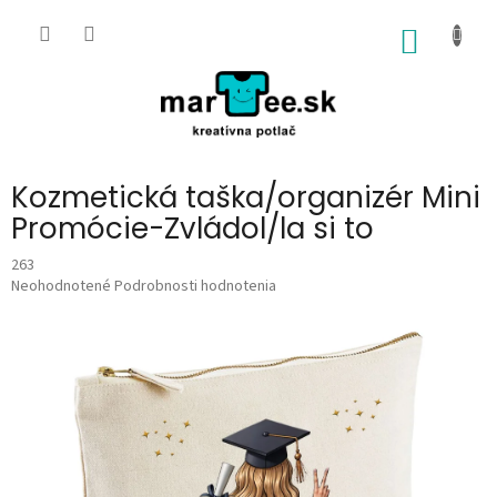
Prejsť
na
NÁKU
obsah
KOŠÍK
Kozmetická taška/organizér Mini
Promócie-Zvládol/la si to
263
Priemerné
Neohodnotené
Podrobnosti hodnotenia
hodnotenie
produktu
je
0,0
z
5
hviezdičiek.