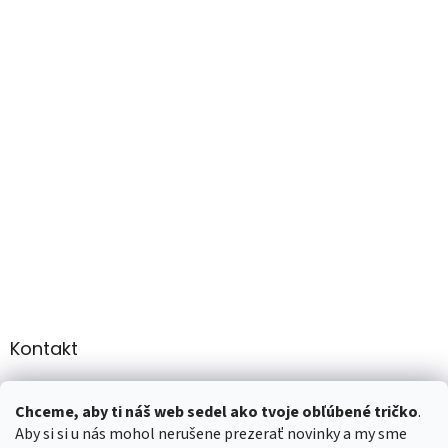
Kontakt
info
@
martee.sk
Chceme, aby ti náš web sedel ako tvoje obľúbené tričko
.
+421 907947783
Aby si si u nás mohol nerušene prezerať novinky a my sme