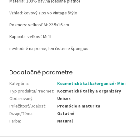
Materiál:
100% bavlna (česané plátno)
Vzhľad:
kovový zips vo Vintage štýle
Rozmery: veľkosť M: 22.5x16 cm
Kapacita: veľkosť M: 1l
nevhodné na pranie, len čistenie špongiou
Dodatočné parametre
Kategória
:
Kozmetická taška/organizér Mini
Typ produktu/Predmet
:
Kozmetické tašky a organizéry
Obdarovaný
:
Unisex
Príležitosť/Udalosť
:
Promócie a maturita
Dizajn/Téma
:
Ostatné
Farba
:
Natural
Z