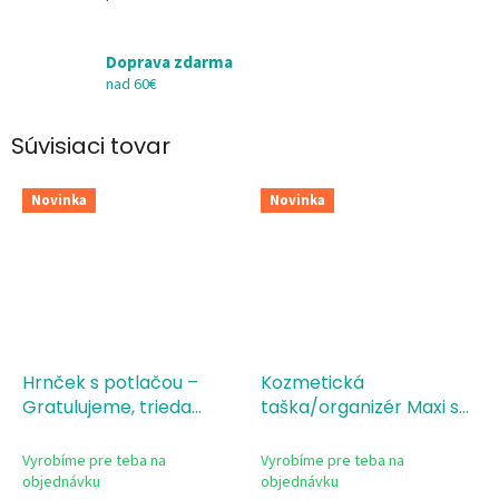
Doprava zdarma
nad 60€
Súvisiaci tovar
Novinka
Novinka
Hrnček s potlačou –
Kozmetická
Gratulujeme, trieda
taška/organizér Maxi s
ročníka 2026
potlačou Gratulujeme,
trieda ročníka 2026
Vyrobíme pre teba na
Vyrobíme pre teba na
objednávku
objednávku