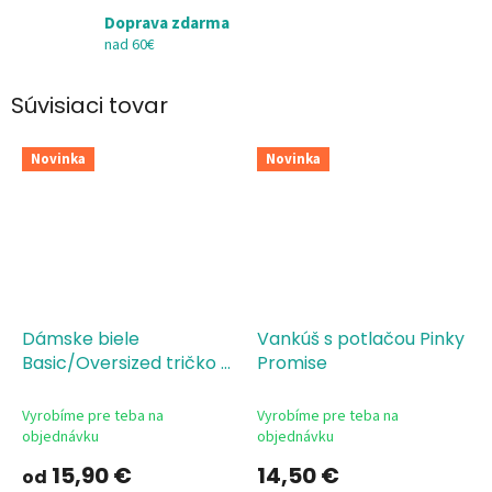
Doprava zdarma
nad 60€
Súvisiaci tovar
Novinka
Novinka
Dámske biele
Vankúš s potlačou Pinky
Basic/Oversized tričko s
Promise
potlačou Pinky promise
Vyrobíme pre teba na
Vyrobíme pre teba na
objednávku
objednávku
15,90 €
14,50 €
od