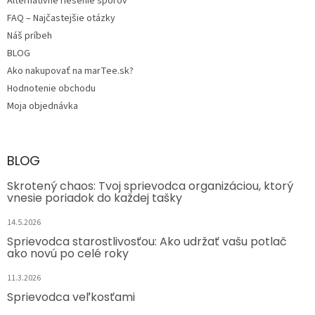
Alternatívne riešenie sporov
FAQ – Najčastejšie otázky
Náš príbeh
BLOG
Ako nakupovať na marTee.sk?
Hodnotenie obchodu
Moja objednávka
BLOG
Skrotený chaos: Tvoj sprievodca organizáciou, ktorý
vnesie poriadok do každej tašky
14.5.2026
Sprievodca starostlivosťou: Ako udržať vašu potlač
ako novú po celé roky
11.3.2026
Sprievodca veľkosťami