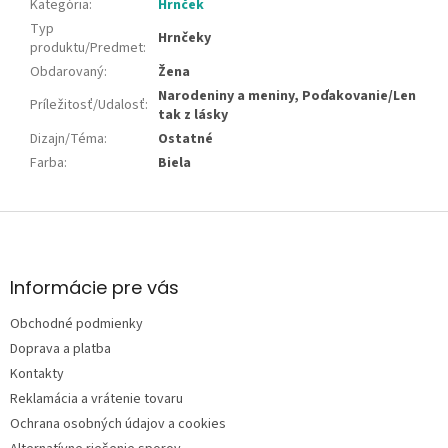
Kategória
:
Hrnček
Typ
Hrnčeky
produktu/Predmet
:
Obdarovaný
:
Žena
Narodeniny a meniny, Poďakovanie/Len
Príležitosť/Udalosť
:
tak z lásky
Dizajn/Téma
:
Ostatné
Farba
:
Biela
Z
á
p
ä
Informácie pre vás
t
Obchodné podmienky
i
e
Doprava a platba
Kontakty
Reklamácia a vrátenie tovaru
Ochrana osobných údajov a cookies