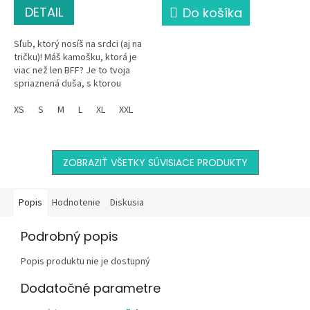
DETAIL
Do košíka
Sľub, ktorý nosíš na srdci (aj na
tričku)! Máš kamošku, ktorá je
viac než len BFF? Je to tvoja
spriaznená duša, s ktorou
zdieľaš všetky tajomstvá a
prežité trapasy. Tričko...
XS
S
M
L
XL
XXL
ZOBRAZIŤ VŠETKY SÚVISIACE PRODUKTY
Popis
Hodnotenie
Diskusia
Podrobný popis
Popis produktu nie je dostupný
Dodatočné parametre