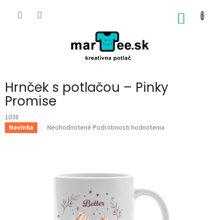
Prejsť
na
NÁKU
obsah
KOŠÍK
Hrnček s potlačou – Pinky
Promise
1038
Priemerné
Neohodnotené
Podrobnosti hodnotenia
Novinka
hodnotenie
produktu
je
0,0
z
5
hviezdičiek.