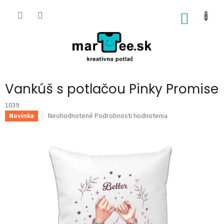
Prejsť
na
NÁKU
obsah
KOŠÍK
Vankúš s potlačou Pinky Promise
1039
Priemerné
Neohodnotené
Podrobnosti hodnotenia
Novinka
hodnotenie
produktu
je
0,0
z
5
hviezdičiek.