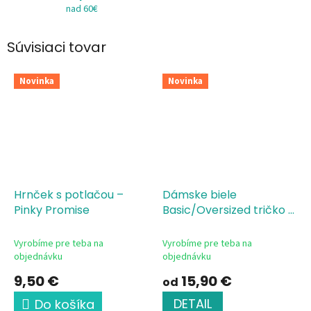
nad 60€
Súvisiaci tovar
Novinka
Novinka
Hrnček s potlačou –
Dámske biele
Pinky Promise
Basic/Oversized tričko s
potlačou Pinky promise
Vyrobíme pre teba na
Vyrobíme pre teba na
objednávku
objednávku
9,50 €
15,90 €
od
DETAIL
Do košíka