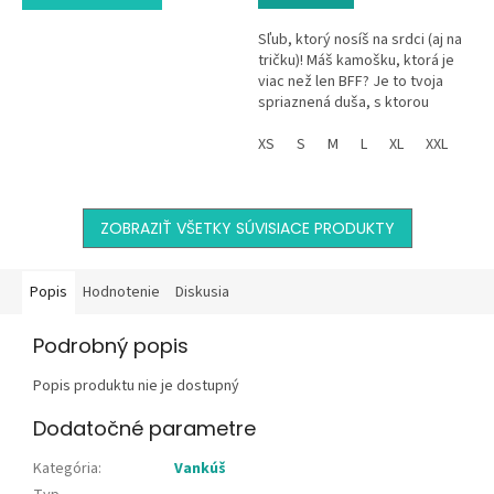
Sľub, ktorý nosíš na srdci (aj na
tričku)! Máš kamošku, ktorá je
viac než len BFF? Je to tvoja
spriaznená duša, s ktorou
zdieľaš všetky tajomstvá a
prežité trapasy. Tričko...
XS
S
M
L
XL
XXL
ZOBRAZIŤ VŠETKY SÚVISIACE PRODUKTY
Popis
Hodnotenie
Diskusia
Podrobný popis
Popis produktu nie je dostupný
Dodatočné parametre
Kategória
:
Vankúš