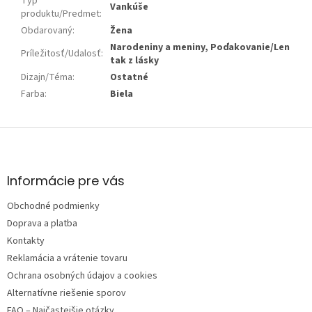
Typ
Vankúše
produktu/Predmet
:
Obdarovaný
:
Žena
Narodeniny a meniny, Poďakovanie/Len
Príležitosť/Udalosť
:
tak z lásky
Dizajn/Téma
:
Ostatné
Farba
:
Biela
Z
á
p
ä
Informácie pre vás
t
Obchodné podmienky
i
e
Doprava a platba
Kontakty
Reklamácia a vrátenie tovaru
Ochrana osobných údajov a cookies
Alternatívne riešenie sporov
FAQ – Najčastejšie otázky