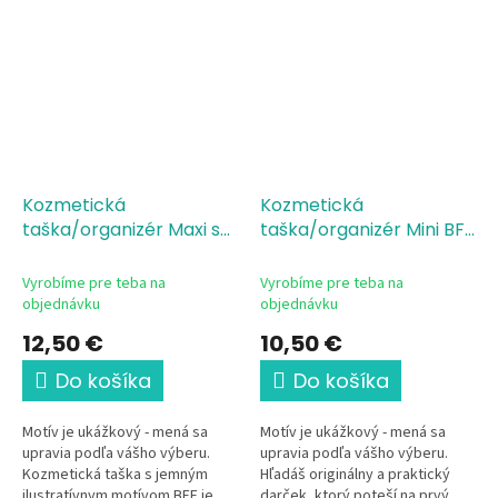
Kozmetická
Kozmetická
taška/organizér Maxi s
taška/organizér Mini BFF
potlačou BFF - mená
- mená
Vyrobíme pre teba na
Vyrobíme pre teba na
objednávku
objednávku
12,50 €
10,50 €
Do košíka
Do košíka
Motív je ukážkový - mená sa
Motív je ukážkový - mená sa
upravia podľa vášho výberu.
upravia podľa vášho výberu.
Kozmetická taška s jemným
Hľadáš originálny a praktický
ilustratívnym motívom BFF je
darček, ktorý poteší na prvý