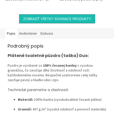
krásnou pamiatkou na
pohľad? Táto elegantná
výnimočné priateľstvo.
kozmetická taštička...
Personalizácia...
ZOBRAZIŤ VŠETKY SÚVISIACE PRODUKTY
Popis
Hodnotenie
Diskusia
Podrobný popis
Plátené toaletné púzdro (taška) Duo:
Puzdro je vyrobené zo
100% česanej bavlny
s vysokou
gramážou, čo zaručuje dlhú životnosť a odolnosť voči
každodennému noseniu. Bezpečné uzatvorenie celej tašky
zaisťuje pevný a hladko idúci zips.
Technické parametre a vlastnosti:
Materiál:
100% bavlna (vysokokvalitné česané plátno)
Gramáž:
407 g/m² (vysoká odolnosť a pevnosť materiálu)