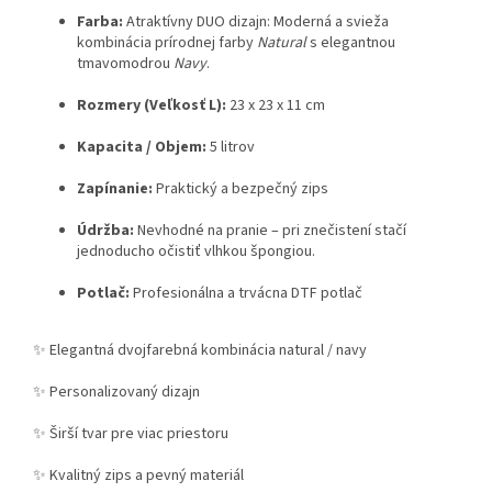
Farba:
Atraktívny DUO dizajn: Moderná a svieža
kombinácia prírodnej farby
Natural
s elegantnou
tmavomodrou
Navy
.
Rozmery (Veľkosť L):
23 x 23 x 11 cm
Kapacita / Objem:
5 litrov
Zapínanie:
Praktický a bezpečný zips
Údržba:
Nevhodné na pranie – pri znečistení stačí
jednoducho očistiť vlhkou špongiou.
Potlač:
Profesionálna a trvácna DTF potlač
✨
Elegantná dvojfarebná kombinácia natural / navy
✨
Personalizovaný dizajn
✨
Širší tvar pre viac priestoru
✨
Kvalitný zips a pevný materiál