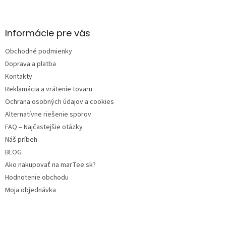
á
p
ä
Informácie pre vás
t
Obchodné podmienky
i
e
Doprava a platba
Kontakty
Reklamácia a vrátenie tovaru
Ochrana osobných údajov a cookies
Alternatívne riešenie sporov
FAQ – Najčastejšie otázky
Náš príbeh
BLOG
Ako nakupovať na marTee.sk?
Hodnotenie obchodu
Moja objednávka