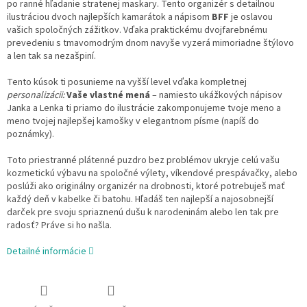
po ranné hľadanie stratenej maskary. Tento organizér s detailnou
ilustráciou dvoch najlepších kamarátok a nápisom
BFF
je oslavou
vašich spoločných zážitkov. Vďaka praktickému dvojfarebnému
prevedeniu s tmavomodrým dnom navyše vyzerá mimoriadne štýlovo
a len tak sa nezašpiní.
Tento kúsok ti posunieme na vyšší level vďaka kompletnej
personalizácii:
Vaše vlastné mená
– namiesto ukážkových nápisov
Janka a Lenka ti priamo do ilustrácie zakomponujeme tvoje meno a
meno tvojej najlepšej kamošky v elegantnom písme (napíš do
poznámky).
Toto priestranné plátenné puzdro bez problémov ukryje celú vašu
kozmetickú výbavu na spoločné výlety, víkendové prespávačky, alebo
poslúži ako originálny organizér na drobnosti, ktoré potrebuješ mať
každý deň v kabelke či batohu. Hľadáš ten najlepší a najosobnejší
darček pre svoju spriaznenú dušu k narodeninám alebo len tak pre
radosť? Práve si ho našla.
Detailné informácie