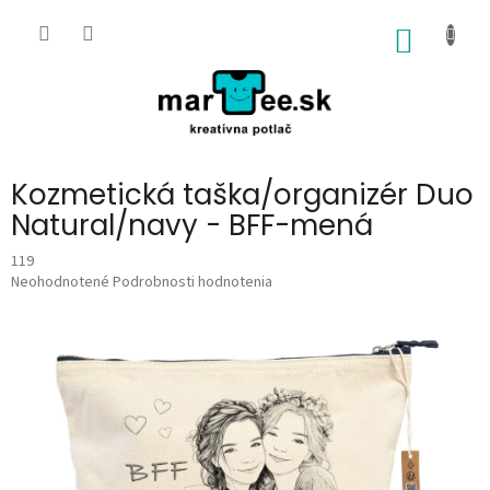
Prejsť
na
NÁKU
obsah
KOŠÍK
Kozmetická taška/organizér Duo
Natural/navy - BFF-mená
119
Priemerné
Neohodnotené
Podrobnosti hodnotenia
hodnotenie
produktu
je
0,0
z
5
hviezdičiek.