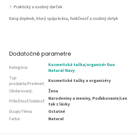
✨
Praktický a osobný darček
Daruj doplnok, ktorý spája krásu, funkčnosť a osobný dotyk
Dodatočné parametre
Kozmetická taška/organizér Duo
Kategória
:
Natural-Navy
Typ
Kozmetické tašky a organizéry
produktu/Predmet
:
Obdarovaný
:
Žena
Narodeniny a meniny, Poďakovanie/Len
Príležitosť/Udalosť
:
tak z lásky
Dizajn/Téma
:
Ostatné
Farba
:
Natural
Z