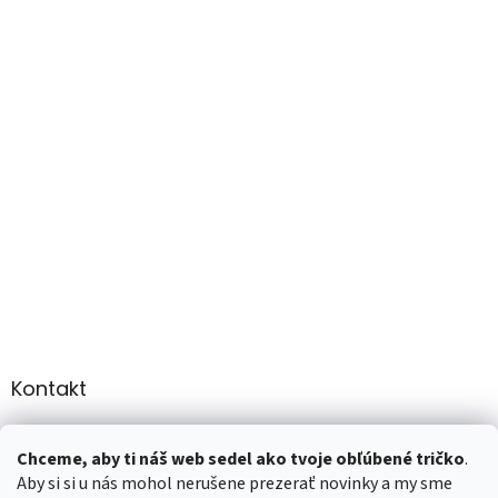
Kontakt
info
@
martee.sk
Chceme, aby ti náš web sedel ako tvoje obľúbené tričko
.
+421 907947783
Aby si si u nás mohol nerušene prezerať novinky a my sme