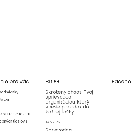
cie pre vás
BLOG
Facebo
Skrotený chaos: Tvoj
podmienky
sprievodca
latba
organizáciou, ktorý
vnesie poriadok do
každej tašky
a vrátenie tovaru
obných údajov a
14.5.2026
Sprievodca