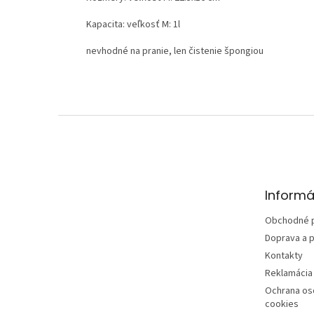
Kapacita: veľkosť M: 1l
nevhodné na pranie, len čistenie špongiou
Z
á
p
ä
t
Informá
i
e
Obchodné 
Doprava a p
Kontakty
Reklamácia 
Ochrana os
cookies