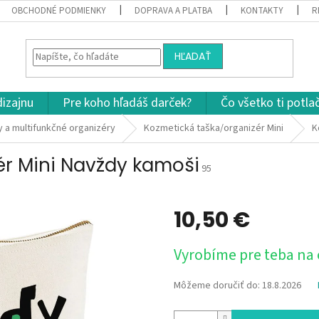
OBCHODNÉ PODMIENKY
DOPRAVA A PLATBA
KONTAKTY
R
HĽADAŤ
dizajnu
Pre koho hľadáš darček?
Čo všetko ti potla
 a multifunkčné organizéry
Kozmetická taška/organizér Mini
K
ér Mini Navždy kamoši
95
10,50 €
Jednotková
Vyrobíme pre teba na
cena:
Môžeme doručiť do:
18.8.2026