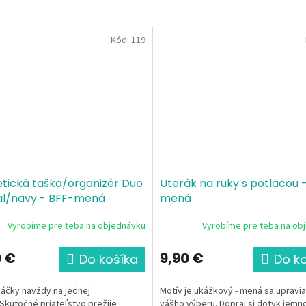
Kód:
119
tická taška/organizér Duo
Uterák na ruky s potlačou 
al/navy - BFF-mená
mená
Vyrobíme pre teba na objednávku
Vyrobíme pre teba na ob
0 €
9,90 €
Do košíka
Do k
áčky navždy na jednej
Motív je ukážkový - mená sa upravi
Skutočné priateľstvo prežije
vášho výberu. Dopraj si dotyk jemno