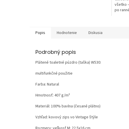
všetko 
po ranné
organizé
Popis
Hodnotenie
Diskusia
Podrobný popis
Plátené toaletné púzdro (taška) W530:
multifunkčné použitie
Farba: Natural
Hmotnosť:
407 g/m²
Materiál:
100% bavlna (česané plátno)
Vzhľad:
kovový zips vo Vintage štýle
Rozmery: veľkosť M: 22.5x16 cm