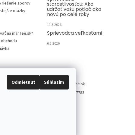
e riešenie sporov
starostlivosťou: Ako
udržať vašu potlač ako
stejšie otázky
novú po celé roky
11.3.2026
Sprievodca veľkosťami
vať na marTee.sk?
 obchodu
6.3.2026
návka
Kontakt
Odmietnuť
Súhlasím
info
@
martee.sk
+421 907947783