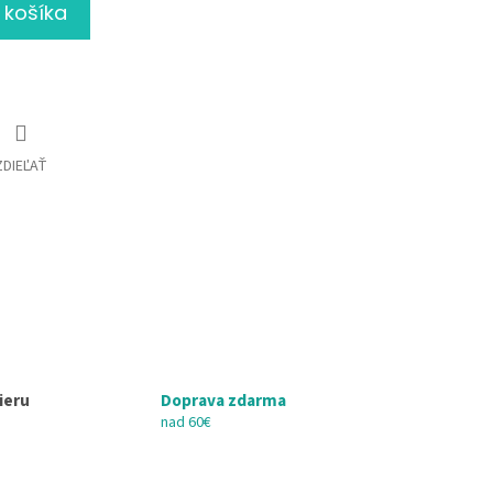
 košíka
ZDIEĽAŤ
ieru
Doprava zdarma
nad 60€