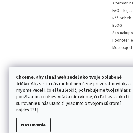
Alternatívn
FAQ – Najča
Náš príbeh
BLOG
Ako nakupo
Hodnotenie
Moja objed
Chceme, aby ti náš web sedel ako tvoje obľúbené
tričko
. Aby si si u nás mohol nerušene prezerať novinky a
my sme vedeli, čo ešte zlepšiť, potrebujeme tvoj súhlas s
používaním cookies. Vďaka nim vieme, čo ťa baví a ako ti
surfovanie u nás uľahčiť. [Viac info o tvojom súkromí
nájdeš
TU
.]
Nastavenie