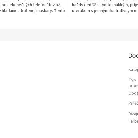
– od nekonečných telefonátov až
každý deň 💛 s týmto mäkkým, prí
 hľadanie stratenej maskary. Tento
uterákom s jemným ilustratívnym 
r s detailnou...
BFF a...
Do
Kate
Typ
prod
Obda
Príle
Diza
Farb