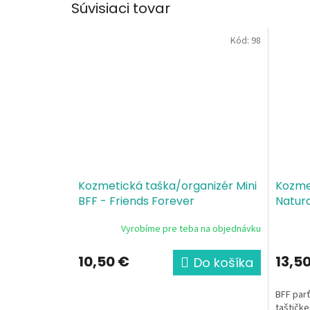
Súvisiaci tovar
Kód:
98
Kozmetická taška/organizér Mini
Kozme
BFF - Friends Forever
Natur
Vyrobíme pre teba na objednávku
10,50 €
13,5
Do košíka
BFF parť
taštičke