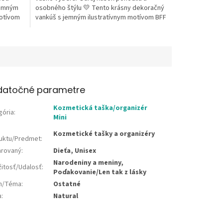
jemným
osobného štýlu 💛 Tento krásny dekoračný
motívom
vankúš s jemným ilustratívnym motívom BFF
a...
datočné parametre
Kozmetická taška/organizér
gória
:
Mini
Kozmetické tašky a organizéry
uktu/Predmet
:
rovaný
:
Dieťa, Unisex
Narodeniny a meniny,
žitosť/Udalosť
:
Poďakovanie/Len tak z lásky
jn/Téma
:
Ostatné
a
:
Natural