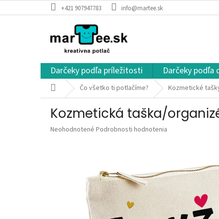
Prejsť
+421 907947783
info@martee.sk
na
obsah
Darčeky podľa príležitosti
Darčeky podľa 
Domov
Čo všetko ti potlačíme?
Kozmetické tašky
Kozmetická taška/organiz
Priemerné
Neohodnotené
Podrobnosti hodnotenia
hodnotenie
produktu
je
0,0
z
5
hviezdičiek.