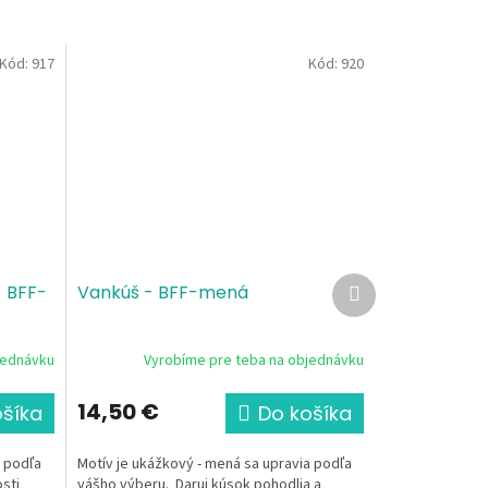
Kód:
917
Kód:
920
Ďalší
- BFF-
Vankúš - BFF-mená
produkt
jednávku
Vyrobíme pre teba na objednávku
14,50 €
ošíka
Do košíka
a podľa
Motív je ukážkový - mená sa upravia podľa
sti
vášho výberu. Daruj kúsok pohodlia a