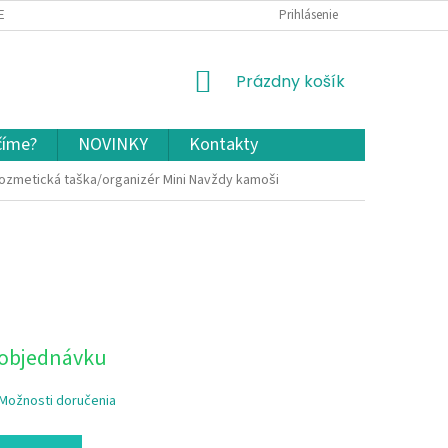
EKLAMÁCIA A VRÁTENIE TOVARU
OCHRANA OSOBNÝCH ÚDAJOV A COOKIES
Prihlásenie
NÁKUPNÝ
Prázdny košík
KOŠÍK
číme?
NOVINKY
Kontakty
ozmetická taška/organizér Mini Navždy kamoši
 objednávku
Možnosti doručenia