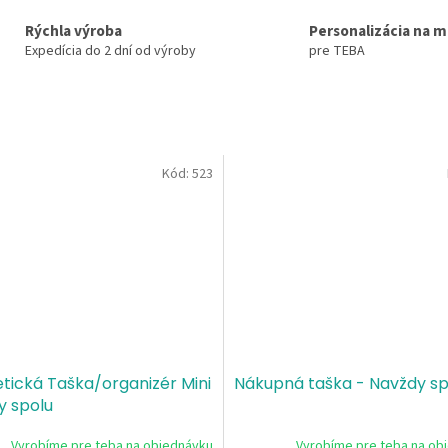
Rýchla výroba
Personalizácia na m
Expedícia do 2 dní od výroby
pre TEBA
Kód:
523
tická Taška/organizér Mini
Nákupná taška - Navždy sp
y spolu
Vyrobíme pre teba na objednávku
Vyrobíme pre teba na ob