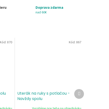
ieru
Doprava zdarma
nad 60€
Kód:
870
Kód:
867
Ďalší
olu
Uterák na ruky s potlačou -
produkt
Navždy spolu
jednávku
Vyrobíme pre teba na objednávku