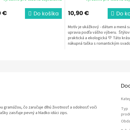
0 €
10,90 €
Do košíka
Do k
Motív je ukážkový - dátum a mená s
upravia podľa vášho výberu. Štýlov
praktická a ekologická 💛 Táto krás
nákupná taška s romantickým sva
motívom je krásnou...
Do
Kate
u gramážou, čo zaručuje dlhú životnosť a odolnosť voči
Typ
ky zaisťuje pevný a hladko idúci zips.
prod
Obda