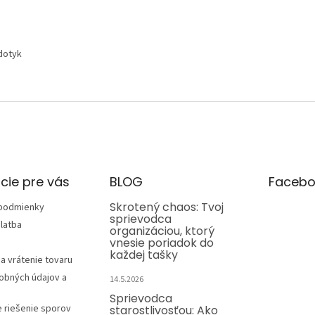
 dotyk
cie pre vás
BLOG
Facebo
Skrotený chaos: Tvoj
podmienky
sprievodca
latba
organizáciou, ktorý
vnesie poriadok do
každej tašky
a vrátenie tovaru
obných údajov a
14.5.2026
Sprievodca
e riešenie sporov
starostlivosťou: Ako