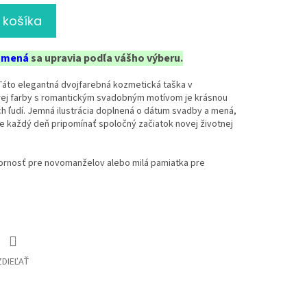
 košíka
a
mená
sa upravia podľa vášho výberu.
 Táto elegantná dvojfarebná kozmetická taška v
ej farby s
romantickým svadobným motívom je krásnou
 ľudí. Jemná ilustrácia doplnená o dátum svadby a mená,
e každý deň pripomínať spoločný začiatok novej životnej
ornosť pre novomanželov alebo milá pamiatka pre
ZDIEĽAŤ