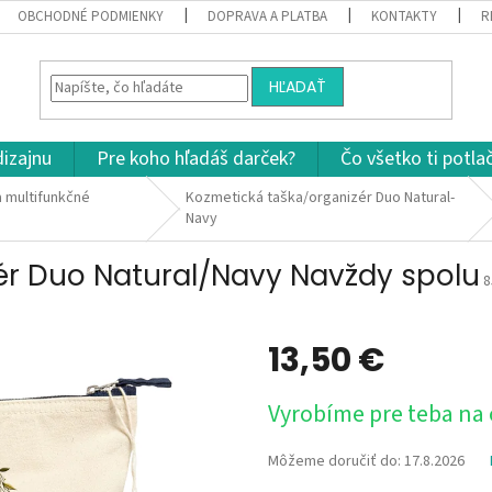
OBCHODNÉ PODMIENKY
DOPRAVA A PLATBA
KONTAKTY
R
HĽADAŤ
dizajnu
Pre koho hľadáš darček?
Čo všetko ti potla
 multifunkčné
Kozmetická taška/organizér Duo Natural-
Navy
ér Duo Natural/Navy Navždy spolu
8
13,50 €
Jednotková
Vyrobíme pre teba na
cena:
Môžeme doručiť do:
17.8.2026