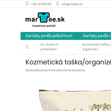
Prejsť
+421 907947783
info@martee.sk
na
obsah
Darčeky podľa príležitosti
Darčeky podľa 
Čo všetko ti
Kozmetické tašky a
Domov
potlačíme?
organizéry
Kozmetická taška/organiz
Priemerné
Neohodnotené
Podrobnosti hodnotenia
hodnotenie
produktu
je
0,0
z
5
hviezdičiek.