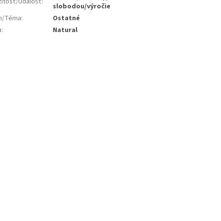
žitosť/Udalosť
:
slobodou/výročie
jn/Téma
:
Ostatné
a
:
Natural