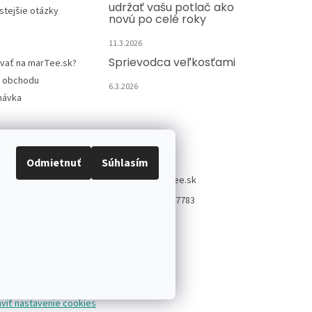
udržať vašu potlač ako
stejšie otázky
novú po celé roky
11.3.2026
Sprievodca veľkosťami
vať na marTee.sk?
 obchodu
6.3.2026
návka
Kontakt
Odmietnuť
Súhlasím
info
@
martee.sk
+421 907947783
viť nastavenie cookies