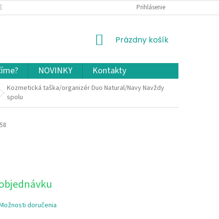
EKLAMÁCIA A VRÁTENIE TOVARU
OCHRANA OSOBNÝCH ÚDAJOV A COOKIES
Prihlásenie
NÁKUPNÝ
Prázdny košík
KOŠÍK
číme?
NOVINKY
Kontakty
Kozmetická taška/organizér Duo Natural/Navy Navždy
spolu
58
 objednávku
Možnosti doručenia