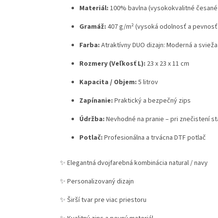
Materiál:
100% bavlna (vysokokvalitné česané 
Gramáž:
407 g/m² (vysoká odolnosť a pevnosť 
Farba:
Atraktívny DUO dizajn: Moderná a svieža
Rozmery (Veľkosť L):
23 x 23 x 11 cm
Kapacita / Objem:
5 litrov
Zapínanie:
Praktický a bezpečný zips
Údržba:
Nevhodné na pranie – pri znečistení st
Potlač:
Profesionálna a trvácna DTF potlač
✨
Elegantná dvojfarebná kombinácia natural / navy
✨
Personalizovaný dizajn
✨
Širší tvar pre viac priestoru