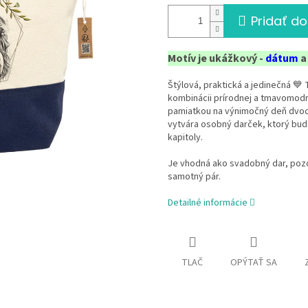
Pridať do
Motív je ukážkový -
dátum
Štýlová, praktická a jedinečná 💙
kombinácii prírodnej a tmavomodr
pamiatkou na výnimočný deň dvoch
vytvára osobný darček, ktorý bud
kapitoly.
Je vhodná ako svadobný dar, poz
samotný pár.
Detailné informácie
TLAČ
OPÝTAŤ SA