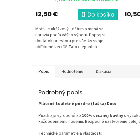
12,50 €
10,5
Do košíka
Motív je ukážkový - dátum a mená sa
upravia podľa vášho výberu. Dopraj si
dostatok priestoru pre všetky svoje
obľúbené veci 💛 Táto elegantná
kozmetická taška s...
Popis
Hodnotenie
Diskusia
Podrobný popis
Plátené toaletné púzdro (taška) Duo:
Puzdro je vyrobené zo
100% česanej bavlny
s vysoko
každodennému noseniu. Bezpečné uzatvorenie celej taš
Technické parametre a vlastnosti: