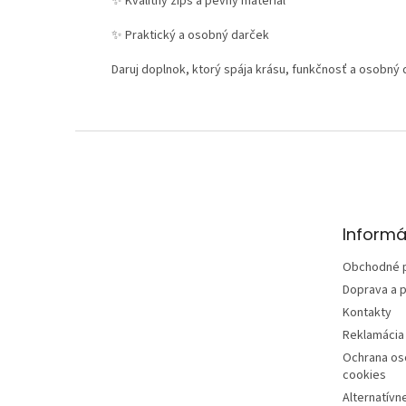
✨
Kvalitný zips a pevný materiál
✨
Praktický a osobný darček
Daruj doplnok, ktorý spája krásu, funkčnosť a osobný
Z
á
p
ä
t
Informá
i
e
Obchodné 
Doprava a p
Kontakty
Reklamácia 
Ochrana os
cookies
Alternatívn