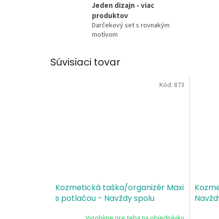
Jeden dizajn - viac
produktov
Darčekový set s rovnakým
motívom
Súvisiaci tovar
Kód:
873
Kozmetická taška/organizér Maxi
Kozme
s potlačou - Navždy spolu
Navžd
Vyrobíme pre teba na objednávku