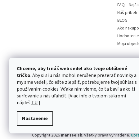
FAQ – Najča
Náš príbeh
BLOG
Ako nakupo
Hodnotenie
Moja objed
Chceme, aby ti náš web sedel ako tvoje obľúbené
tričko
. Aby si si u nás mohol nerušene prezerať novinky a
my sme vedeli, čo ešte zlepšiť, potrebujeme tvoj súhlas s
používaním cookies. Vďaka nim vieme, čo ťa baví a ako ti
surfovanie u nás uľahčiť. [Viac info o tvojom súkromí
nájdeš
TU
.]
Nastavenie
Copyright 2026
marTee.sk
. Všetky práva vyhradené.
Upra