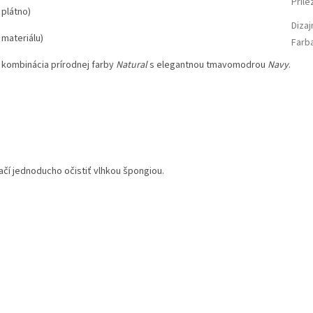
Príle
plátno)
Diza
materiálu)
Farb
 kombinácia prírodnej farby
Natural
s elegantnou tmavomodrou
Navy
.
ačí jednoducho očistiť vlhkou špongiou.