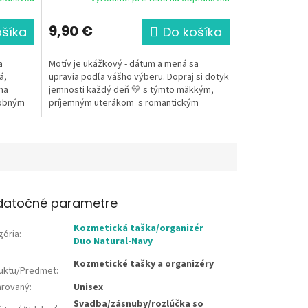
9,90 €
ošíka
Do košíka
a
Motív je ukážkový - dátum a mená sa
á,
upravia podľa vášho výberu. Dopraj si dotyk
na
jemnosti každý deň 💛 s týmto mäkkým,
dobným
príjemným uterákom s romantickým
svadobným...
datočné parametre
Kozmetická taška/organizér
gória
:
Duo Natural-Navy
Kozmetické tašky a organizéry
uktu/Predmet
:
rovaný
:
Unisex
Svadba/zásnuby/rozlúčka so