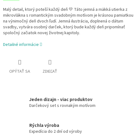
Malý detail, ktorý poteší každý deň 💛 Táto jemná a mäkká utierka z
mikrovlákna s
romantickým svadobným motívom je krásnou pamiatkou
na výnimočný deň dvoch ľudí. Jemná ilustrácia, doplnená o dátum
svadby, vytvára osobný darček, ktorý bude každý deň pripomínať
spoločný začiatok novej životnej kapitoly.
Detailné informácie
OPÝTAŤ SA
ZDIEĽAŤ
Jeden dizajn - viac produktov
Darčekový set s rovnakým motívom
Rýchla výroba
Expedícia do 2 dní od výroby