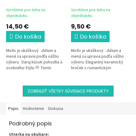
Vyrobíme pre teba na
Vyrobíme pre teba na
objednávku
objednávku
14,50 €
9,50 €
Do košíka
Do košíka
Motív je ukážkový - dátum a
Motív je ukážkový - dátum a
mená sa upravia podľa vášho
mená sa upravia podľa vášho
výberu. Daruj kúsok pohodlia a
výberu. Elegantný keramický
osobného štýlu 💛 Tento
hrnček s romantickým
dekoračný vankúš
svadobným motívom je krásnou
s romantickým svadobným
pamiatkou na výnimočný deň
motívom...
dvoch ľudí....
ZOBRAZIŤ VŠETKY SÚVISIACE PRODUKTY
Popis
Hodnotenie
Diskusia
Podrobný popis
Utierka na okuliare: