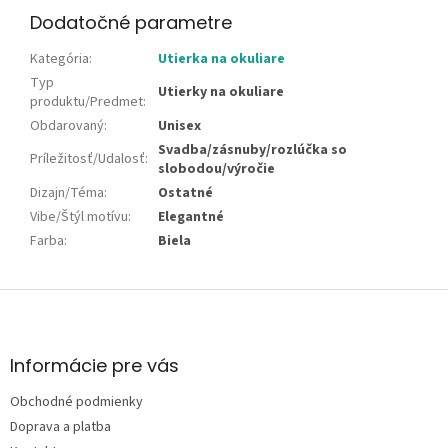
Dodatočné parametre
Kategória
:
Utierka na okuliare
Typ
Utierky na okuliare
produktu/Predmet
:
Obdarovaný
:
Unisex
Svadba/zásnuby/rozlúčka so
Príležitosť/Udalosť
:
slobodou/výročie
Dizajn/Téma
:
Ostatné
Vibe/Štýl motívu
:
Elegantné
Farba
:
Biela
Z
á
p
ä
Informácie pre vás
t
Obchodné podmienky
i
e
Doprava a platba