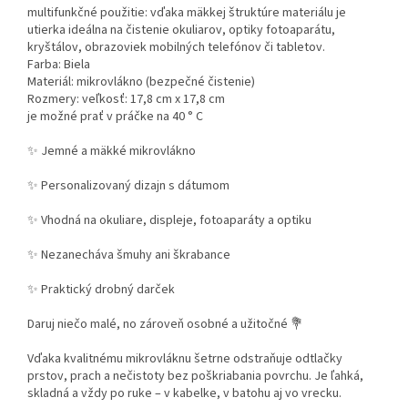
multifunkčné použitie: vďaka mäkkej štruktúre materiálu je
utierka ideálna na čistenie okuliarov, optiky fotoaparátu,
kryštálov, obrazoviek mobilných telefónov či tabletov.
Farba: Biela
Materiál:
mikrovlákno (bezpečné čistenie)
Rozmery: veľkosť: 17,8 cm x 17,8 cm
je možné prať v práčke na 40 ° C
✨ Jemné a mäkké mikrovlákno
✨ Personalizovaný dizajn s dátumom
✨ Vhodná na okuliare, displeje, fotoaparáty a optiku
✨ Nezanecháva šmuhy ani škrabance
✨ Praktický drobný darček
Daruj niečo malé, no zároveň osobné a užitočné 💐
Vďaka kvalitnému mikrovláknu šetrne odstraňuje odtlačky
prstov, prach a nečistoty bez poškriabania povrchu. Je ľahká,
skladná a vždy po ruke – v kabelke, v batohu aj vo vrecku.