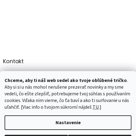
Kontakt
info
@
martee.sk
Chceme, aby ti náš web sedel ako tvoje obľúbené tričko
.
+421 907947783
Aby si si u nás mohol nerušene prezerať novinky a my sme
vedeli, čo ešte zlepšiť, potrebujeme tvoj súhlas s používaním
cookies. Vďaka nim vieme, čo ťa baví a ako ti surfovanie u nás
uľahčiť. [Viac info o tvojom súkromí nájdeš
TU
.]
Vytvoril Shoptet
Nastavenie
Copyright 2026
marTee.sk
. Všetky práva vyhradené.
Upraviť