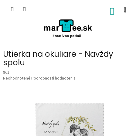
Prejsť
na
NÁKU
obsah
KOŠÍK
Utierka na okuliare - Navždy
spolu
861
Priemerné
Neohodnotené
Podrobnosti hodnotenia
hodnotenie
produktu
je
0,0
z
5
hviezdičiek.