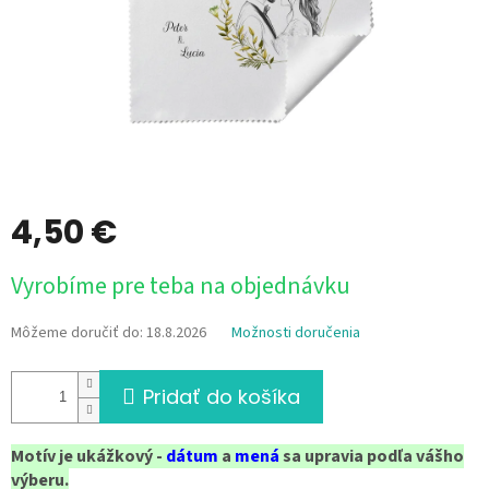
4,50 €
Jednotková
Vyrobíme pre teba na objednávku
cena:
Môžeme doručiť do:
18.8.2026
Možnosti doručenia
Pridať do košíka
Motív je ukážkový -
dátum
a
mená
sa upravia podľa vášho
výberu.