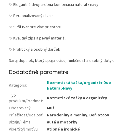
✨
Elegantná dvojfarebná kombinácia natural / navy
✨
Personalizovaný dizajn
✨
Širší tvar pre viac priestoru
✨
Kvalitný zips a pevný materiál
✨
Praktický a osobný darček
Daruj doplnok, ktorý spája krásu, funkčnosť a osobný dotyk
Dodatočné parametre
Kozmetická taška/organizér Duo
Kategória
:
Natural-Navy
Typ
Kozmetické tašky a organizéry
produktu/Predmet
:
Obdarovaný
:
Muž
Príležitosť/Udalosť
:
Narodeniny a meniny, Deň otcov
Dizajn/Téma
:
Autá a motorky
Vibe/Štýl motívu
:
Vtipné a ironické