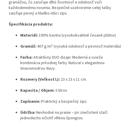
gramážou, čo zaručuje dlhú životnosť a odolnosť voči
každodennému noseniu. Bezpečné uzatvorenie celej tašky
zaisťuje pevný a hladko idúci zips.
Špecifikácia produktu:
Materiál:
100% bavlna (vysokokvalitné česané plátno)
Gramáž:
407 g/m² (vysoká odolnosť a pevnosť materiálu)
Farba:
Atraktívny DUO dizajn: Moderná a svieža
kombinácia prírodnej farby
Natural
s elegantnou
tmavomodrou
Navy
.
Rozmery (Veľkosť L):
23 x 23 x 11 cm.
Kapacita / Objem:
5 litrov
Zapínanie:
Praktický a bezpečný zips
Údržba:
Nevhodné na pranie – pri znečistení stačí
jednoducho očistiť vlhkou špongiou.