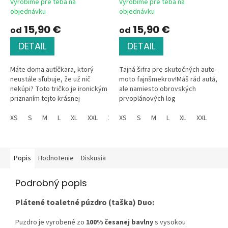
Vyrobíme pre teba na
Vyrobíme pre teba na
objednávku
objednávku
15,90 €
15,90 €
od
od
DETAIL
DETAIL
Máte doma autíčkara, ktorý
Tajná šifra pre skutočných auto-
neustále sľubuje, že už nič
moto fajnšmekrov!Máš rád autá,
nekúpi? Toto tričko je ironickým
ale namiesto obrovských
priznaním tejto krásnej
prvoplánových log
závislosti. Čierna klasika s
uprednostňuješ inteligentný,
výraznou žlto-bielou potlačou
XS
S
M
L
XL
XXL
128
minimalistický a tak trochu
XS
134
S
140
M
L
146
XL
152
XXL
je...
tajomný dizajn?...
Popis
Hodnotenie
Diskusia
Podrobný popis
Plátené toaletné púzdro (taška) Duo:
Puzdro je vyrobené zo
100% česanej bavlny
s vysokou