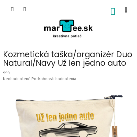
Prejsť
na
NÁKU
obsah
KOŠÍK
Kozmetická taška/organizér Duo
Natural/Navy Už len jedno auto
999
Priemerné
Neohodnotené
Podrobnosti hodnotenia
hodnotenie
produktu
je
0,0
z
5
hviezdičiek.