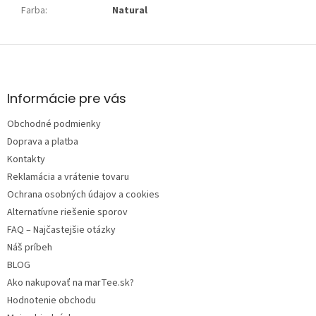
Farba
:
Natural
Z
á
p
ä
Informácie pre vás
t
Obchodné podmienky
i
e
Doprava a platba
Kontakty
Reklamácia a vrátenie tovaru
Ochrana osobných údajov a cookies
Alternatívne riešenie sporov
FAQ – Najčastejšie otázky
Náš príbeh
BLOG
Ako nakupovať na marTee.sk?
Hodnotenie obchodu