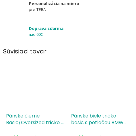
Personalizácia na mieru
pre TEBA
Doprava zdarma
nad 60€
Súvisiaci tovar
Pánske čierne
Pánske biele tričko
Basic/Oversized tričko s
basic s potlačou BMW
potlačou Už len jedno
morse code
auto