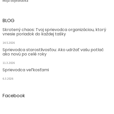
Moja objednávka
BLOG
Skrotený chaos: Tvoj sprievodca organizáciou, ktorý
vnesie poriadok do každej tašky
14.5.2026
Sprievodca starostlivosťou: Ako udržať vašu potlač
ako novú po celé roky
11.3.2026
Sprievodca veľkosťami
6.3.2026
Facebook