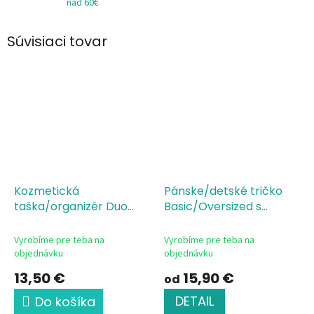
nad 60€
Súvisiaci tovar
Kozmetická
Pánske/detské tričko
taška/organizér Duo
Basic/Oversized s
Natural/Navy Už len
potlačou KING
Single
jedno auto
Jersey, 100 % bavlna,
Vyrobíme pre teba na
Vyrobíme pre teba na
silikónová úprava
objednávku
objednávku
13,50 €
15,90 €
od
DETAIL
Do košíka