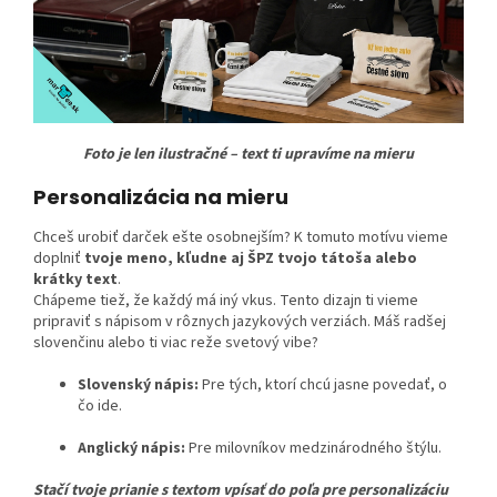
Foto je len ilustračné – text ti upravíme na mieru
Personalizácia na mieru
Chceš urobiť darček ešte osobnejším? K tomuto motívu vieme
doplniť
tvoje meno
, kľudne aj ŠPZ tvojo tátoša alebo
krátky text
.
Chápeme tiež, že každý má iný vkus. Tento dizajn ti vieme
pripraviť s nápisom v rôznych jazykových verziách. Máš radšej
slovenčinu alebo ti viac reže svetový vibe?
Slovenský nápis:
Pre tých, ktorí chcú jasne povedať, o
čo ide.
Anglický nápis:
Pre milovníkov medzinárodného štýlu.
Stačí tvoje prianie s textom vpísať do poľa pre personalizáciu