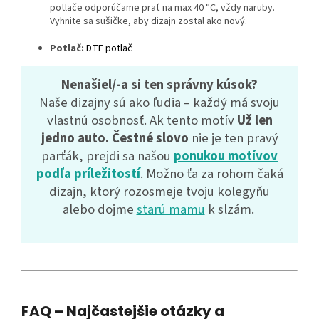
potlače odporúčame prať na max 40 °C, vždy naruby.
Vyhnite sa sušičke, aby dizajn zostal ako nový.
Potlač:
DTF potlač
Nenašiel/-a si ten správny kúsok?
Naše dizajny sú ako ľudia – každý má svoju
vlastnú osobnosť. Ak tento motív
Už len
jedno auto. Čestné slovo
nie je ten pravý
parťák, prejdi sa našou
ponukou motívov
podľa príležitostí
. Možno ťa za rohom čaká
dizajn, ktorý rozosmeje tvoju kolegyňu
alebo dojme
starú mamu
k slzám.
FAQ – Najčastejšie otázky a