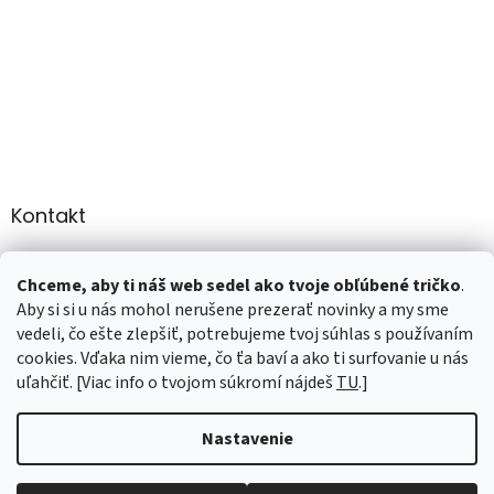
Kontakt
info
@
martee.sk
Chceme, aby ti náš web sedel ako tvoje obľúbené tričko
.
+421 907947783
Aby si si u nás mohol nerušene prezerať novinky a my sme
vedeli, čo ešte zlepšiť, potrebujeme tvoj súhlas s používaním
cookies. Vďaka nim vieme, čo ťa baví a ako ti surfovanie u nás
uľahčiť. [Viac info o tvojom súkromí nájdeš
TU
.]
Vytvoril Shoptet
Nastavenie
Copyright 2026
marTee.sk
. Všetky práva vyhradené.
Upraviť