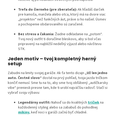
Trefa do čierneho (pre zberateľa):
Ak hľadáš darček
pre kamoša, manžela alebo otca, ktorý má na dvore viac
„projektov“ než funkčných áut, práve si ho našiel. Úsmev
a pochopenie obdarovaného sú zaručené.
Bez stresu a čakania:
Žiadne odkladanie na „potom“.
Tvoj nový outfit ti doručíme bleskovo, aby si bol včas
pripravený na najbližší nedeľný výjazd alebo návštevu
STK.
Jeden motív – tvoj kompletný herný
setup
Zabudni na limity svojej garáže. Ak ťa tento dizajn
„Už len jedno
auto. Čestné slovo“
dostal na prvý pohľad, tvoja jazda tričkom
končiť nemusí. Sme tu na to, aby sme tvoj obľúbený „autíčkarsky
vibe“ preniesli presne tam, kde ti urobí najväčšiu radosť. Stačí si
vybrať svoju výbavu:
Legendárny outfit:
Nahoď sa do kvalitných
tričiek
na
každodenný styling alebo sa zababuš do pohodlnej
mikiny,
keď noci v garáži začnú byť chladné.