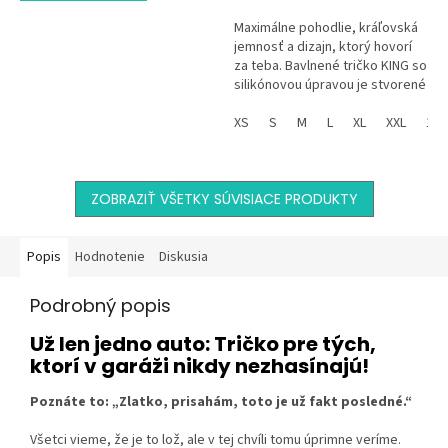
Maximálne pohodlie, kráľovská
jemnosť a dizajn, ktorý hovorí
za teba. Bavlnené tričko KING so
silikónovou úpravou je stvorené
pre mužov, ktorí vedia, čo chcú,
a pre...
XS
S
M
L
XL
XXL
134
ZOBRAZIŤ VŠETKY SÚVISIACE PRODUKTY
Popis
Hodnotenie
Diskusia
Podrobný popis
Už len jedno auto: Tričko pre tých,
ktorí v garáži nikdy nezhasínajú!
Poznáte to: „Zlatko, prisahám, toto je už fakt posledné.“
Všetci vieme, že je to lož, ale v tej chvíli tomu úprimne veríme.