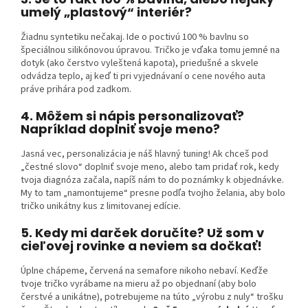
umelý „plastový“ interiér?
Žiadnu syntetiku nečakaj. Ide o poctivú 100 % bavlnu so
špeciálnou silikónovou úpravou. Tričko je vďaka tomu jemné na
dotyk (ako čerstvo vyleštená kapota), priedušné a skvele
odvádza teplo, aj keď ti pri vyjednávaní o cene nového auta
práve prihára pod zadkom.
4. Môžem si nápis personalizovať?
Napríklad doplniť svoje meno?
Jasná vec, personalizácia je náš hlavný tuning! Ak chceš pod
„čestné slovo“ doplniť svoje meno, alebo tam pridať rok, kedy
tvoja diagnóza začala, napíš nám to do poznámky k objednávke.
My to tam „namontujeme“ presne podľa tvojho želania, aby bolo
tričko unikátny kus z limitovanej edície.
5. Kedy mi darček doručíte? Už som v
cieľovej rovinke a neviem sa dočkať!
Úplne chápeme, červená na semafore nikoho nebaví. Keďže
tvoje tričko vyrábame na mieru až po objednaní (aby bolo
čerstvé a unikátne), potrebujeme na túto „výrobu z nuly“ trošku