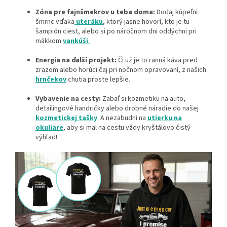
Zóna pre fajnšmekrov u teba doma:
Dodaj kúpeľni
šmrnc vďaka
uteráku
, ktorý jasne hovorí, kto je tu
šampión ciest, alebo si po náročnom dni oddýchni pri
mäkkom
vankúši
.
Energia na ďalší projekt:
Či už je to ranná káva pred
zrazom alebo horúci čaj pri nočnom opravovaní, z našich
hrnčekov
chutia proste lepšie.
Vybavenie na cesty:
Zabaľ si kozmetiku na auto,
detailingové handričky alebo drobné náradie do našej
kozmetickej tašky
. A nezabudni na
utierku na
okuliare
, aby si mal na cestu vždy kryštálovo čistý
výhľad!