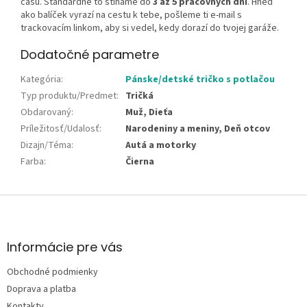
času. Štandardne to stíhame do
3 až 5 pracovných dní
. Hneď
ako balíček vyrazí na cestu k tebe, pošleme ti e-mail s
trackovacím linkom, aby si vedel, kedy dorazí do tvojej garáže.
Dodatočné parametre
Kategória
:
Pánske/detské tričko s potlačou
Typ produktu/Predmet
:
Tričká
Obdarovaný
:
Muž, Dieťa
Príležitosť/Udalosť
:
Narodeniny a meniny, Deň otcov
Dizajn/Téma
:
Autá a motorky
Farba
:
Čierna
Z
á
p
ä
Informácie pre vás
t
Obchodné podmienky
i
e
Doprava a platba
Kontakty