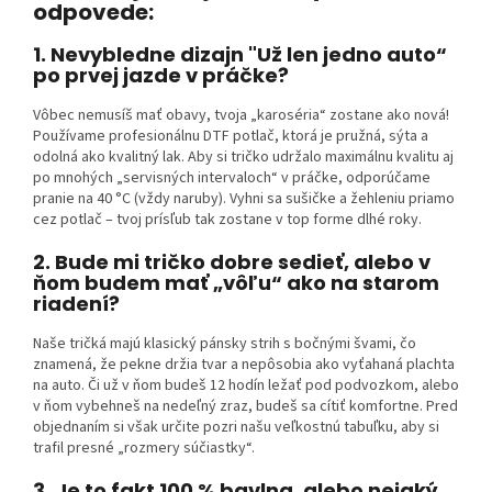
odpovede:
1.
Nevybledne dizajn "Už len jedno auto“
po prvej jazde v práčke?
Vôbec nemusíš mať obavy, tvoja „karoséria“ zostane ako nová!
Používame profesionálnu DTF potlač, ktorá je pružná, sýta a
odolná ako kvalitný lak. Aby si tričko udržalo maximálnu kvalitu aj
po mnohých „servisných intervaloch“ v práčke, odporúčame
pranie na 40 °C (vždy naruby). Vyhni sa sušičke a žehleniu priamo
cez potlač – tvoj prísľub tak zostane v top forme dlhé roky.
2. Bude mi tričko dobre sedieť, alebo v
ňom budem mať „vôľu“ ako na starom
riadení?
Naše tričká majú klasický pánsky strih s bočnými švami, čo
znamená, že pekne držia tvar a nepôsobia ako vyťahaná plachta
na auto. Či už v ňom budeš 12 hodín ležať pod podvozkom, alebo
v ňom vybehneš na nedeľný zraz, budeš sa cítiť komfortne. Pred
objednaním si však určite pozri našu veľkostnú tabuľku, aby si
trafil presné „rozmery súčiastky“.
3. Je to fakt 100 % bavlna, alebo nejaký