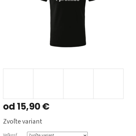
od
15,90 €
Jednotková
Zvoľte variant
cena:
Veľkosť