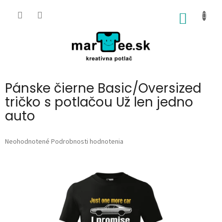
Prejsť
na
NÁKU
obsah
KOŠÍK
Pánske čierne Basic/Oversized
tričko s potlačou Už len jedno
auto
Priemerné
Neohodnotené
Podrobnosti hodnotenia
hodnotenie
produktu
je
0,0
z
5
hviezdičiek.