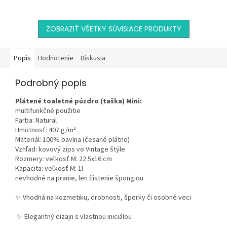
dekoračný vankúš s jemným
z mikrovlákna s elegantným
kvetinovým motívom a...
kvetinovým motívom a...
ZOBRAZIŤ VŠETKY SÚVISIACE PRODUKTY
Popis
Hodnotenie
Diskusia
Podrobný popis
Plátené toaletné púzdro (taška) Mini:
multifunkčné použitie
Farba: Natural
Hmotnosť: 407 g/m²
Materiál: 100% bavlna (česané plátno)
Vzhľad: kovový zips vo Vintage štýle
Rozmery: veľkosť M: 22.5x16 cm
Kapacita: veľkosť M: 1l
nevhodné na pranie, len čistenie špongiou
✨ Vhodná na kozmetiku, drobnosti, šperky či osobné veci
✨ Elegantný dizajn s vlastnou iniciálou