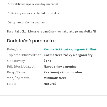
✨ Praktický zips a kvalitný materiál
✨ Krásny a osobný darček od srdca
Daruj niečo, čo má význam.
Daruj taštičku, ktorá je jedinečná – rovnako ako jej majiteľka
🌸
Dodatočné parametre
Kategória
:
Kozmetická taška/organizér Mini
Typ produktu/Predmet
:
Kozmetické tašky a organizéry
Obdarovaný
:
Žena
Príležitosť/Udalosť
:
Narodeniny a meniny
Dizajn/Téma
:
Kvetinový rám s inicálou
Vibe/Štýl motívu
:
Minimalistické
Farba
:
Natural
Z
á