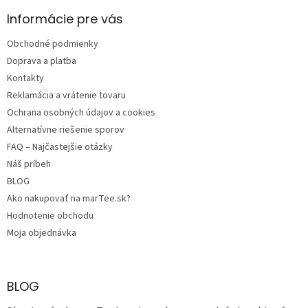
p
ä
Informácie pre vás
t
Obchodné podmienky
i
e
Doprava a platba
Kontakty
Reklamácia a vrátenie tovaru
Ochrana osobných údajov a cookies
Alternatívne riešenie sporov
FAQ – Najčastejšie otázky
Náš príbeh
BLOG
Ako nakupovať na marTee.sk?
Hodnotenie obchodu
Moja objednávka
BLOG