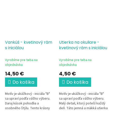
Vankúš - kvetinový rám
Utierka na okuliare -
s iniciálou
kvetinový rám s iniciálou
Vyrobíme pre teba na
Vyrobíme pre teba na
objednávku
objednávku
14,50 €
4,50 €
Do košíka
Do košíka
Motív je ukážkový - iniciála "B"
Motív je ukážkový - iniciála "B"
sa upraví podľa vášho výberu.
sa upraví podľa vášho výberu.
Daruj kúsok pohodlia a
Malý detail, ktorý poteší každý
osobného štýlu. Tento krásny
deň. Táto jemná a mäkká utierka