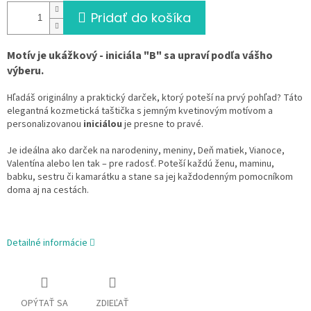
Pridať do košíka
Motív je ukážkový - iniciála "B" sa upraví podľa vášho
výberu.
Hľadáš originálny a praktický darček, ktorý poteší na prvý pohľad? Táto
elegantná kozmetická taštička s jemným kvetinovým motívom a
personalizovanou
iniciálou
je presne to pravé.
Je ideálna ako darček na narodeniny, meniny, Deň matiek, Vianoce,
Valentína alebo len tak – pre radosť. Poteší každú ženu, maminu,
babku, sestru či kamarátku a stane sa jej každodenným pomocníkom
doma aj na cestách.
Detailné informácie
OPÝTAŤ SA
ZDIEĽAŤ