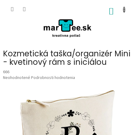
Prejsť
na
NÁKU
obsah
KOŠÍK
Kozmetická taška/organizér Mini
- kvetinový rám s iniciálou
666
Priemerné
Neohodnotené
Podrobnosti hodnotenia
hodnotenie
produktu
je
0,0
z
5
hviezdičiek.