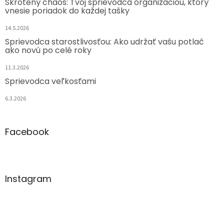
Skrotený chaos: Tvoj sprievodca organizáciou, ktorý
vnesie poriadok do každej tašky
14.5.2026
Sprievodca starostlivosťou: Ako udržať vašu potlač
ako novú po celé roky
11.3.2026
Sprievodca veľkosťami
6.3.2026
Facebook
Instagram