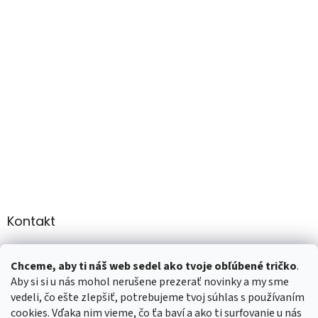
Kontakt
info
@
martee.sk
Chceme, aby ti náš web sedel ako tvoje obľúbené tričko
.
+421 907947783
Aby si si u nás mohol nerušene prezerať novinky a my sme
vedeli, čo ešte zlepšiť, potrebujeme tvoj súhlas s používaním
cookies. Vďaka nim vieme, čo ťa baví a ako ti surfovanie u nás