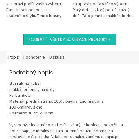
sa upraví podľa vášho výberu.
sa upraví podľa vášho výberu.
Daruj kúsok pohodlia a
Malý detail, ktorý poteší každý
osobného štýlu. Tento krásny
deň. Táto jemná a mäkká utierka
dekoračný vankúš s jemným
z mikrovlákna s elegantným
kvetinovým motívom a...
kvetinovým motívom a...
ZOBRAZIŤ VŠETKY SÚVISIACE PRODUKTY
Popis
Hodnotenie
Diskusia
Podrobný popis
Uterák na ruky:
mäkký, príjemný na dotyk
Farba: Biela
Materiál: predná strana: 100% bavlna, zadná strana
100%mikrovlákno
Rozmery: 30 cm x 50 cm
Vyrobený z kvalitného materiálu, ktorý je hebký na pokožku a
dobre saje, je ideálny na každodenné použitie doma, na
cestovanie či do fitka. Vďaka personalizovanému dizajnu je