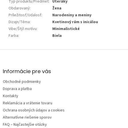
Typ produktu/Predmet
:
Uteráky
Obdarovaný
:
Žena
Príležitosť/Udalosť
:
Narodeniny a meniny
Dizajn/Téma
:
Kvetinový rám s inicálou
Vibe/Štýl motívu
:
Minimalistické
Farba
:
Biela
Z
á
p
ä
Informácie pre vás
t
Obchodné podmienky
i
e
Doprava a platba
Kontakty
Reklamácia a vrátenie tovaru
Ochrana osobných údajov a cookies
Alternatívne riešenie sporov
FAQ – Najčastejšie otázky