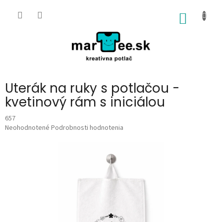
Prejsť
na
NÁKU
obsah
KOŠÍK
Uterák na ruky s potlačou -
kvetinový rám s iniciálou
657
Priemerné
Neohodnotené
Podrobnosti hodnotenia
hodnotenie
produktu
je
0,0
z
5
hviezdičiek.