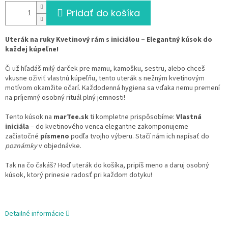
Pridať do košíka
Uterák na ruky Kvetinový rám s iniciálou – Elegantný kúsok do
každej kúpeľne!
Či už hľadáš milý darček pre mamu, kamošku, sestru, alebo chceš
vkusne oživiť vlastnú kúpeľňu, tento uterák s nežným kvetinovým
motívom okamžite očarí. Každodenná hygiena sa vďaka nemu premení
na príjemný osobný rituál plný jemnosti!
Tento kúsok na
marTee.sk
ti kompletne prispôsobíme:
Vlastná
iniciála
– do kvetinového venca elegantne zakomponujeme
začiatočné
písmeno
podľa tvojho výberu. Stačí nám ich napísať do
poznámky
v objednávke.
Tak na čo čakáš? Hoď uterák do košíka, pripíš meno a daruj osobný
kúsok, ktorý prinesie radosť pri každom dotyku!
Detailné informácie