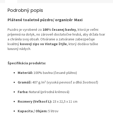
Podrobný popis
Plátené toaletné púzdro/ organizér Maxi
Puzdro je vyrobené zo
100% česanej bavlny
, ktorá je veľmi
príjemná na dotyk, no zároveň dostatočne hrubá, aby držala tvar
a chránila svoj obsah. Otváranie a zatváranie zabezpečuje
kvalitný
kovový zips vo Vintage štýle
, ktorý dodáva taške
luxusný nádych.
Špecifikácia produktu:
Materiál:
100% bavlna (česané plátno)
Gramáž:
407 g/m² (vysoká pevnosť a dlhá životnosť)
Farba:
Natural (prírodná krémová)
Rozmery (Veľkosť L):
23 x 22,5 x 11 cm
Kapacita / Objem:
5 litrov