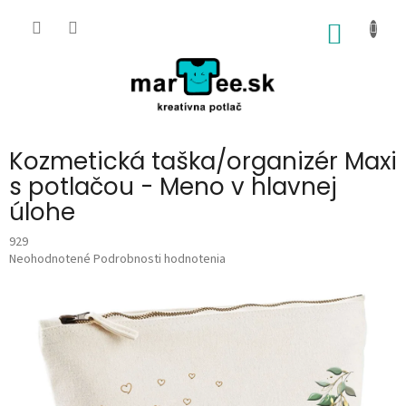
Prejsť
na
NÁKU
obsah
KOŠÍK
Kozmetická taška/organizér Maxi
s potlačou - Meno v hlavnej
úlohe
929
Priemerné
Neohodnotené
Podrobnosti hodnotenia
hodnotenie
produktu
je
0,0
z
5
hviezdičiek.