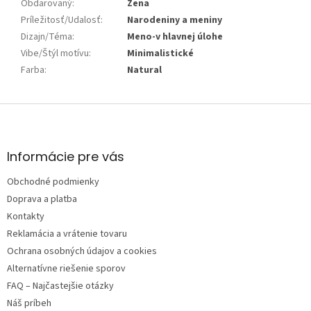
Obdarovaný
:
Žena
Príležitosť/Udalosť
:
Narodeniny a meniny
Dizajn/Téma
:
Meno-v hlavnej úlohe
Vibe/Štýl motívu
:
Minimalistické
Farba
:
Natural
Z
á
p
ä
Informácie pre vás
t
Obchodné podmienky
i
e
Doprava a platba
Kontakty
Reklamácia a vrátenie tovaru
Ochrana osobných údajov a cookies
Alternatívne riešenie sporov
FAQ – Najčastejšie otázky
Náš príbeh