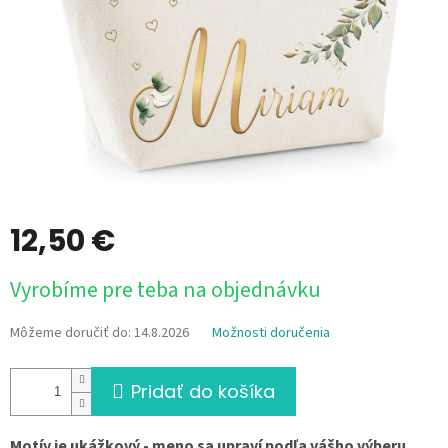
12,50 €
Jednotková
Vyrobíme pre teba na objednávku
cena:
Môžeme doručiť do:
14.8.2026
Možnosti doručenia
Pridať do košíka
Motív je ukážkový - meno sa upraví podľa vášho výberu.