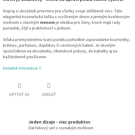
Dopraj si dostatok priestoru pre všetky svoje obľúbené veci. Táto
elegantná kozmetická taška s rozšíreným dnom a jemným kvetinovým
motívom s vlastným
menom
je ideálna pre ženy, ktoré majú rady
poriadok, štýl a praktickosť v jednom.
Vďaka premyslenému tvaru ponúka pohodlné usporiadanie kozmetiky,
krémov, parfumov, doplnkov či cestovných balení. Je skvelým
spoločníkom na dovolenku, víkendové pobyty, do kabelky aj na
každodenné používanie.
Detailné informácie
OPÝTAŤ SA
ZDIEĽAŤ
Jeden dizajn - viac produktov
Darčekový set s rovnakým motívom