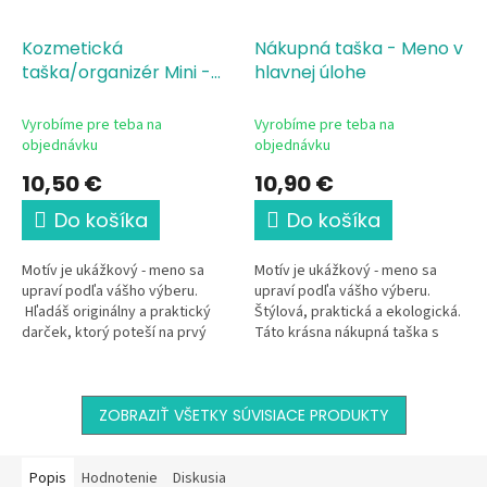
Kozmetická
Nákupná taška - Meno v
taška/organizér Mini -
hlavnej úlohe
Meno v hlavnej úlohe
Vyrobíme pre teba na
Vyrobíme pre teba na
objednávku
objednávku
10,50 €
10,90 €
Do košíka
Do košíka
Motív je ukážkový - meno sa
Motív je ukážkový - meno sa
upraví podľa vášho výberu.
upraví podľa vášho výberu.
Hľadáš originálny a praktický
Štýlová, praktická a ekologická.
darček, ktorý poteší na prvý
Táto krásna nákupná taška s
pohľad? Táto elegantná
jemným kvetinovým motívom a
kozmetická taštička s jemným...
vlastným menom je ideálnym...
ZOBRAZIŤ VŠETKY SÚVISIACE PRODUKTY
Popis
Hodnotenie
Diskusia