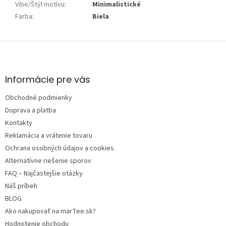
Vibe/Štýl motívu
:
Minimalistické
Farba
:
Biela
Z
á
p
ä
Informácie pre vás
t
Obchodné podmienky
i
e
Doprava a platba
Kontakty
Reklamácia a vrátenie tovaru
Ochrana osobných údajov a cookies
Alternatívne riešenie sporov
FAQ – Najčastejšie otázky
Náš príbeh
BLOG
Ako nakupovať na marTee.sk?
Hodnotenie obchodu