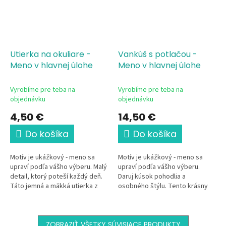
Utierka na okuliare -
Vankúš s potlačou -
Meno v hlavnej úlohe
Meno v hlavnej úlohe
Vyrobíme pre teba na
Vyrobíme pre teba na
objednávku
objednávku
4,50 €
14,50 €
Do košíka
Do košíka
Motív je ukážkový - meno sa
Motív je ukážkový - meno sa
upraví podľa vášho výberu. Malý
upraví podľa vášho výberu.
detail, ktorý poteší každý deň.
Daruj kúsok pohodlia a
Táto jemná a mäkká utierka z
osobného štýlu. Tento krásny
mikrovlákna s elegantným
dekoračný vankúš s jemným
kvetinovým motívom a
kvetinovým motívom a...
vlastným...
ZOBRAZIŤ VŠETKY SÚVISIACE PRODUKTY