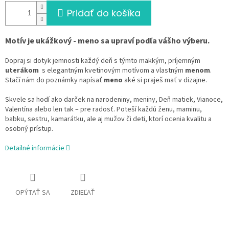
Pridať do košíka
Motív je ukážkový - meno sa upraví podľa vášho výberu.
Dopraj si dotyk jemnosti každý deň s týmto mäkkým, príjemným
uterákom
s elegantným kvetinovým motívom a vlastným
menom
.
Stačí nám do poznámky napísať
meno
aké si praješ mať v dizajne.
Skvele sa hodí ako darček na narodeniny, meniny, Deň matiek, Vianoce,
Valentína alebo len tak – pre radosť. Poteší každú ženu, maminu,
babku, sestru, kamarátku, ale aj mužov či deti, ktorí ocenia kvalitu a
osobný prístup.
Detailné informácie
OPÝTAŤ SA
ZDIEĽAŤ