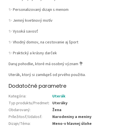
✨ Personalizovaný dizajn s menom
✨ Jemný kvetinový motív
✨ Vysoká savosť
✨ Vhodný domov, na cestovanie aj šport
✨ Praktický a krásny darček
Daruj pohodlie, ktoré má osobný význam 💐
Uterák, ktorý si zamiluješ od prvého použitia.
Dodatočné parametre
Kategória
:
Uterák
Typ produktu/Predmet
:
Uteráky
Obdarovaný
:
Žena
Príležitosť/Udalosť
:
Narodeniny a meniny
Dizajn/Téma
:
Meno-v hlavnej úlohe