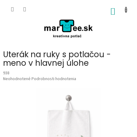
Prejsť
na
NÁKU
obsah
KOŠÍK
Uterák na ruky s potlačou -
meno v hlavnej úlohe
938
Priemerné
Neohodnotené
Podrobnosti hodnotenia
hodnotenie
produktu
je
0,0
z
5
hviezdičiek.