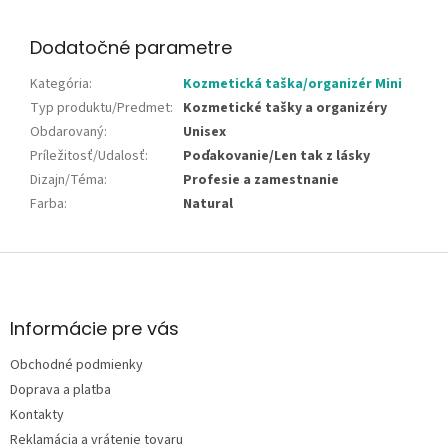
Dodatočné parametre
Kategória
:
Kozmetická taška/organizér Mini
Typ produktu/Predmet
:
Kozmetické tašky a organizéry
Obdarovaný
:
Unisex
Príležitosť/Udalosť
:
Poďakovanie/Len tak z lásky
Dizajn/Téma
:
Profesie a zamestnanie
Farba
:
Natural
Z
á
p
ä
Informácie pre vás
t
Obchodné podmienky
i
e
Doprava a platba
Kontakty
Reklamácia a vrátenie tovaru