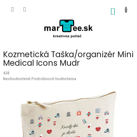
Prejsť
na
NÁKU
obsah
KOŠÍK
Kozmetická Taška/organizér Mini
Medical Icons Mudr
428
Priemerné
Neohodnotené
Podrobnosti hodnotenia
hodnotenie
produktu
je
0,0
z
5
hviezdičiek.