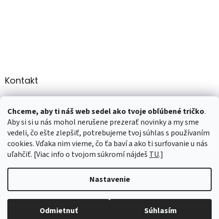
Kontakt
info
@
martee.sk
Chceme, aby ti náš web sedel ako tvoje obľúbené tričko
.
+421 907947783
Aby si si u nás mohol nerušene prezerať novinky a my sme
vedeli, čo ešte zlepšiť, potrebujeme tvoj súhlas s používaním
cookies. Vďaka nim vieme, čo ťa baví a ako ti surfovanie u nás
uľahčiť. [Viac info o tvojom súkromí nájdeš
TU
.]
Vytvoril Shoptet
Nastavenie
Copyright 2026
marTee.sk
. Všetky práva vyhradené.
Upraviť
nastavenie cookies
Odmietnuť
Súhlasím