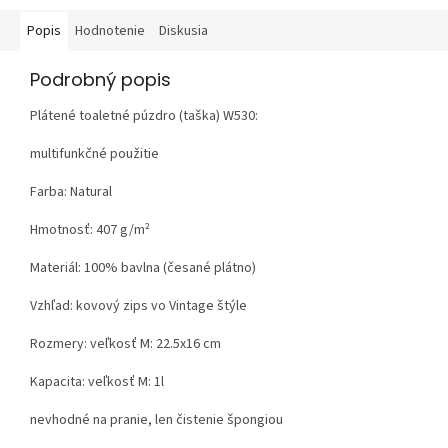
Popis
Hodnotenie
Diskusia
Podrobný popis
Plátené toaletné púzdro (taška) W530:
multifunkčné použitie
Farba: Natural
Hmotnosť:
407 g/m²
Materiál:
100% bavlna (česané plátno)
Vzhľad:
kovový zips vo Vintage štýle
Rozmery: veľkosť M: 22.5x16 cm
Kapacita: veľkosť M: 1l
nevhodné na pranie, len čistenie špongiou