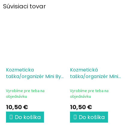
Súvisiaci tovar
Kozmeticka
Kozmetická
taška/organizér Mini Byť
taška/organizér Mini
lekárom nie je povolanie
Pani doktorka s velkym
Mudr žena
srdcom
Vyrobíme pre teba na
Vyrobíme pre teba na
objednávku
objednávku
10,50 €
10,50 €
Do košíka
Do košíka