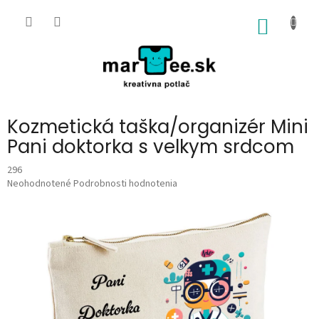
Prejsť
na
NÁKU
obsah
KOŠÍK
Kozmetická taška/organizér Mini
Pani doktorka s velkym srdcom
296
Priemerné
Neohodnotené
Podrobnosti hodnotenia
hodnotenie
produktu
je
0,0
z
5
hviezdičiek.