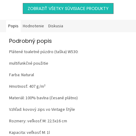
ZOBRAZIŤ VŠETKY SÚVISIACE PRODUKTY
Popis
Hodnotenie
Diskusia
Podrobný popis
Plátené toaletné púzdro (taška) W530:
multifunkčné použitie
Farba: Natural
Hmotnosť:
407 g/m²
Materiál:
100% bavlna (česané plátno)
Vzhľad:
kovový zips vo Vintage štýle
Rozmery: veľkosť M: 22.5x16 cm
Kapacita: veľkosť M: 1l