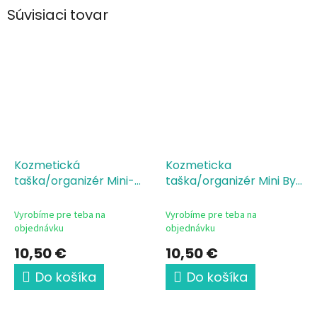
Súvisiaci tovar
Kozmetická
Kozmeticka
taška/organizér Mini-
taška/organizér Mini Byť
Fonendoskop základná
lekárom nie je povolanie
výbava Mudr
Mudr žena
Vyrobíme pre teba na
Vyrobíme pre teba na
objednávku
objednávku
10,50 €
10,50 €
Do košíka
Do košíka