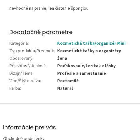
nevhodné na pranie, len čistenie špongiou
Dodatočné parametre
Kategória
:
Kozmetická taška/organizér Mini
Typ produktu/Predmet
:
Kozmetické tašky a organizéry
Obdarovaný
:
Žena
Príležitosť/Udalosť
:
Poďakovanie/Len tak z lásky
Dizajn/Téma
:
Profesie a zamestnanie
Vibe/Štýl motívu
:
Roztomilé
Farba
:
Natural
Z
á
p
ä
Informácie pre vás
t
Obchodné podmienky