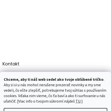
Kontakt
info
@
martee.sk
Chceme, aby ti náš web sedel ako tvoje obľúbené tričko
.
+421 907947783
Aby si si u nás mohol nerušene prezerať novinky a my sme
vedeli, čo ešte zlepšiť, potrebujeme tvoj súhlas s používaním
cookies. Vďaka nim vieme, čo ťa baví a ako ti surfovanie u nás
uľahčiť. [Viac info o tvojom súkromí nájdeš
TU
.]
Vytvoril Shoptet