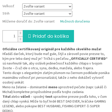
Veľkosť
Strih
Môžeme doručiť do:
Zvoľte variant
Možnosti doručenia
Pridať do košíka
Oficiálne certifikovaný originál pre každého skvelého muža!
Hľadáš darček, ktorý bude mať gule, štýl a zároveň povie presne to,
kým pre teba daný muž je? Tričká s pečaťou
„OFFICIALLY CERTIFIED“
sú navrhnuté tak, aby oslávili jedinečnosť každého chlapa v tvojom
živote – či už ide o otca, syna, dedka, manžela, alebo frajera.
Tento dizajn s elegantným zlatým písmom na čiernom podklade ponúka
maximálnu voľnosť pri
personalizácii
, takže z neho dokážeš vytvoriť
osobný unikát:
Meno na želanie – dominantné
meno
uprostred pečate (napr. Lukáš či
Michal) kompletne prispôsobíme podľa tvojho zadania.
Titul
alebo
vášeň
– spodný
text
upravíme presne podľa toho, v čom
daný chlap vyniká. Môže to byť hrdé BEST DAD EVER, hráčske GAMING
LEGEND, alebo pokojne BEST HUSBAND, FISHING EXPERT či SUPER
DEDKO.