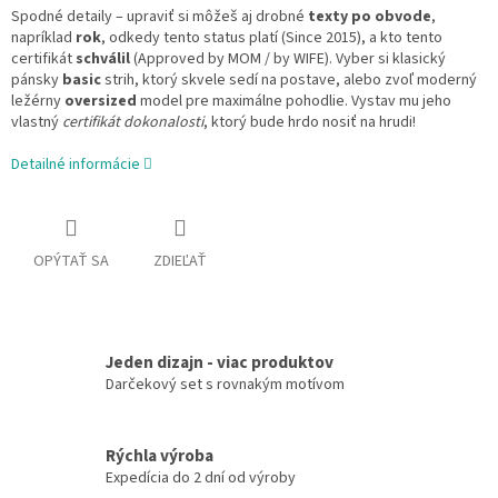
Spodné detaily – upraviť si môžeš aj drobné
texty po obvode
,
napríklad
rok
, odkedy tento status platí (Since 2015), a kto tento
certifikát
schválil
(Approved by MOM / by WIFE). Vyber si klasický
pánsky
basic
strih, ktorý skvele sedí na postave, alebo zvoľ moderný
ležérny
oversized
model pre maximálne pohodlie. Vystav mu jeho
vlastný
certifikát dokonalosti
, ktorý bude hrdo nosiť na hrudi!
Detailné informácie
OPÝTAŤ SA
ZDIEĽAŤ
Jeden dizajn - viac produktov
Darčekový set s rovnakým motívom
Rýchla výroba
Expedícia do 2 dní od výroby