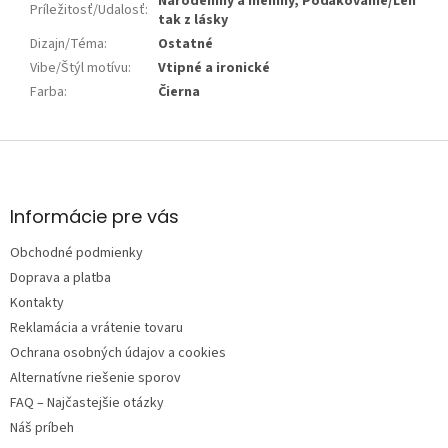
Narodeniny a meniny, Poďakovanie/Len
Príležitosť/Udalosť
:
tak z lásky
Dizajn/Téma
:
Ostatné
Vibe/Štýl motívu
:
Vtipné a ironické
Farba
:
Čierna
Z
á
p
ä
Informácie pre vás
t
Obchodné podmienky
i
e
Doprava a platba
Kontakty
Reklamácia a vrátenie tovaru
Ochrana osobných údajov a cookies
Alternatívne riešenie sporov
FAQ – Najčastejšie otázky
Náš príbeh