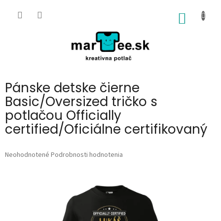
Prejsť
na
NÁKU
obsah
KOŠÍK
Pánske detske čierne
Basic/Oversized tričko s
potlačou Officially
certified/Oficiálne certifikovaný
Priemerné
Neohodnotené
Podrobnosti hodnotenia
hodnotenie
produktu
je
0,0
z
5
hviezdičiek.