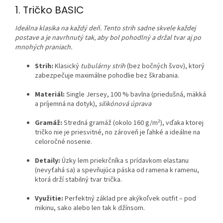
1. Tričko BASIC
Ideálna klasika na každý deň. Tento strih sadne skvele každej
postave a je navrhnutý tak, aby bol pohodlný a držal tvar aj po
mnohých praniach.
Strih:
Klasický
tubulárny strih
(bez bočných švov), ktorý
zabezpečuje maximálne pohodlie bez škrabania.
Materiál:
Single Jersey, 100 % bavlna (priedušná, mäkká
a príjemná na dotyk),
silikónová úprava
Gramáž:
Stredná gramáž (okolo 160 g/m²), vďaka ktorej
tričko nie je priesvitné, no zároveň je ľahké a ideálne na
celoročné nosenie.
Detaily:
Úzky lem priekrčníka s prídavkom elastanu
(nevyťahá sa) a spevňujúca páska od ramena k ramenu,
ktorá drží stabilný tvar trička.
Využitie:
Perfektný základ pre akýkoľvek outfit – pod
mikinu, sako alebo len tak k džínsom.