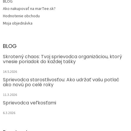
BLOG
Ako nakupovať na marTee.sk?
Hodnotenie obchodu
Moja objednávka
BLOG
Skrotený chaos: Tvoj sprievodca organizáciou, ktorý
vnesie poriadok do každej tašky
14.5.2026
Sprievodca starostlivosťou: Ako udržať vašu potlač
ako novú po celé roky
11.3.2026
Sprievodca veľkosťami
6.3.2026