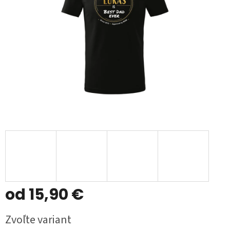
od
15,90 €
Jednotková
Zvoľte variant
cena: