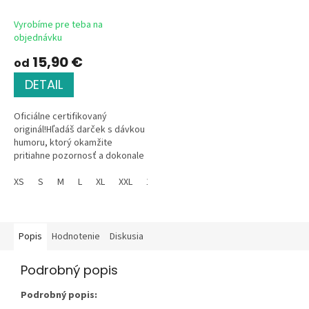
potlačou Officially
certified
Vyrobíme pre teba na
objednávku
15,90 €
od
DETAIL
Oficiálne certifikovaný
originál!Hľadáš darček s dávkou
humoru, ktorý okamžite
pritiahne pozornosť a dokonale
vystihne tvojho muža, otca či
brata? Tito tričká „OFFICIALLY...
XS
S
M
L
XL
XXL
134
146
152
Popis
Hodnotenie
Diskusia
Podrobný popis
Podrobný popis: