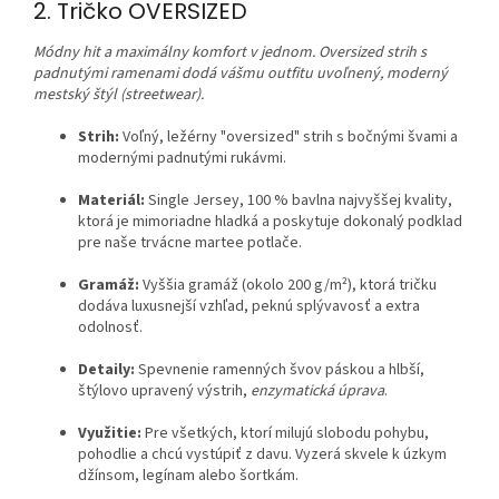
2. Tričko OVERSIZED
Módny hit a maximálny komfort v jednom. Oversized strih s
padnutými ramenami dodá vášmu outfitu uvoľnený, moderný
mestský štýl (streetwear).
Strih:
Voľný, ležérny "oversized" strih s bočnými švami a
modernými padnutými rukávmi.
Materiál:
Single Jersey, 100 % bavlna najvyššej kvality,
ktorá je mimoriadne hladká a poskytuje dokonalý podklad
pre naše trvácne martee potlače.
Gramáž:
Vyššia gramáž (okolo 200 g/m²), ktorá tričku
dodáva luxusnejší vzhľad, peknú splývavosť a extra
odolnosť.
Detaily:
Spevnenie ramenných švov páskou a hlbší,
štýlovo upravený výstrih,
enzymatická úprava
.
Využitie:
Pre všetkých, ktorí milujú slobodu pohybu,
pohodlie a chcú vystúpiť z davu. Vyzerá skvele k úzkym
džínsom, legínam alebo šortkám.