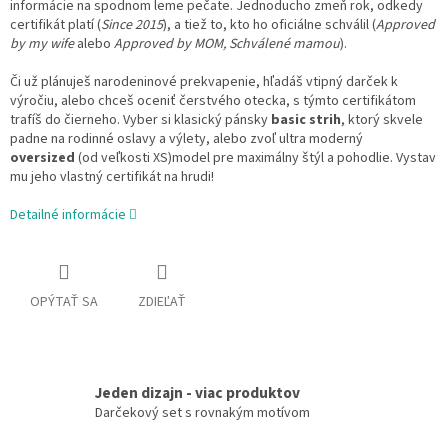
informácie na spodnom leme pečate. Jednoducho zmeň rok, odkedy
certifikát platí (
Since 2015
), a tiež to, kto ho oficiálne schválil (
Approved
by my wife
alebo
Approved by MOM, Schválené mamou
).
Či už plánuješ narodeninové prekvapenie, hľadáš vtipný darček k
výročiu, alebo chceš oceniť čerstvého otecka, s týmto certifikátom
trafíš do čierneho. Vyber si klasický pánsky
basic strih
, ktorý skvele
padne na rodinné oslavy a výlety, alebo zvoľ ultra moderný
oversized
(od veľkosti XS)model pre maximálny štýl a pohodlie. Vystav
mu jeho vlastný certifikát na hrudi!
Detailné informácie
OPÝTAŤ SA
ZDIEĽAŤ
Jeden dizajn - viac produktov
Darčekový set s rovnakým motívom