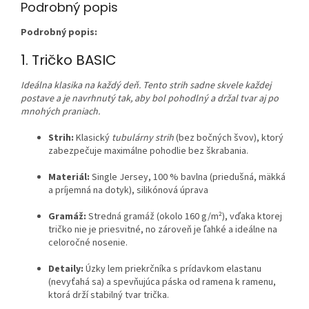
Podrobný popis
Podrobný popis:
1. Tričko BASIC
Ideálna klasika na každý deň. Tento strih sadne skvele každej
postave a je navrhnutý tak, aby bol pohodlný a držal tvar aj po
mnohých praniach.
Strih:
Klasický
tubulárny strih
(bez bočných švov), ktorý
zabezpečuje maximálne pohodlie bez škrabania.
Materiál:
Single Jersey, 100 % bavlna (priedušná, mäkká
a príjemná na dotyk), silikónová úprava
Gramáž:
Stredná gramáž (okolo 160 g/m²), vďaka ktorej
tričko nie je priesvitné, no zároveň je ľahké a ideálne na
celoročné nosenie.
Detaily:
Úzky lem priekrčníka s prídavkom elastanu
(nevyťahá sa) a spevňujúca páska od ramena k ramenu,
ktorá drží stabilný tvar trička.