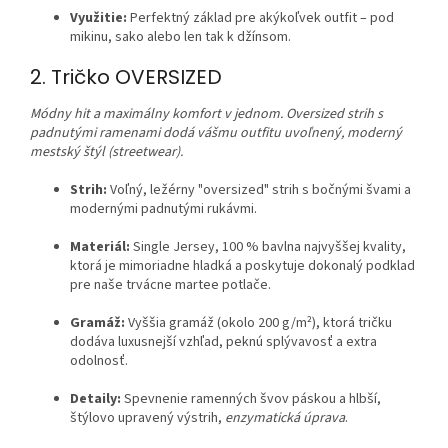
Využitie:
Perfektný základ pre akýkoľvek outfit – pod
mikinu, sako alebo len tak k džínsom.
2. Tričko OVERSIZED
Módny hit a maximálny komfort v jednom. Oversized strih s
padnutými ramenami dodá vášmu outfitu uvoľnený, moderný
mestský štýl (streetwear).
Strih:
Voľný, ležérny "oversized" strih s bočnými švami a
modernými padnutými rukávmi.
Materiál:
Single Jersey, 100 % bavlna najvyššej kvality,
ktorá je mimoriadne hladká a poskytuje dokonalý podklad
pre naše trvácne martee potlače.
Gramáž:
Vyššia gramáž (okolo 200 g/m²), ktorá tričku
dodáva luxusnejší vzhľad, peknú splývavosť a extra
odolnosť.
Detaily:
Spevnenie ramenných švov páskou a hlbší,
štýlovo upravený výstrih,
enzymatická úprava
.