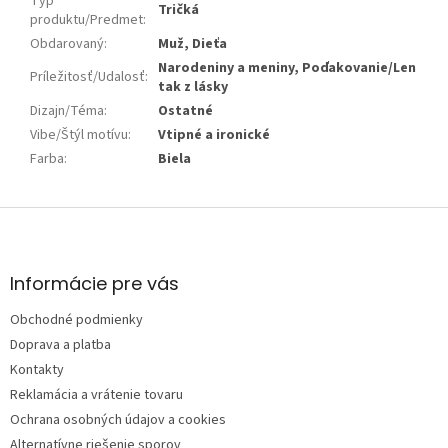
Typ
Tričká
produktu/Predmet
:
Obdarovaný
:
Muž, Dieťa
Narodeniny a meniny, Poďakovanie/Len
Príležitosť/Udalosť
:
tak z lásky
Dizajn/Téma
:
Ostatné
Vibe/Štýl motívu
:
Vtipné a ironické
Farba
:
Biela
Z
á
p
ä
Informácie pre vás
t
Obchodné podmienky
i
e
Doprava a platba
Kontakty
Reklamácia a vrátenie tovaru
Ochrana osobných údajov a cookies
Alternatívne riešenie sporov