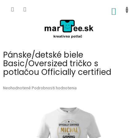
Prejsť
na
NÁKU
obsah
KOŠÍK
Pánske/detské biele
Basic/Oversized tričko s
potlačou Officially certified
Priemerné
Neohodnotené
Podrobnosti hodnotenia
hodnotenie
produktu
je
0,0
z
5
hviezdičiek.