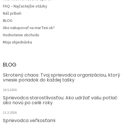
FAQ – Najčastejšie otázky
Náš príbeh
BLOG
Ako nakupovať na marTee.sk?
Hodnotenie obchodu
Moja objednávka
BLOG
Skrotený chaos: Tvoj sprievodca organizáciou, ktorý
vnesie poriadok do každej tašky
14.5.2026
Sprievodca starostlivosťou: Ako udržať vašu potlač
ako novú po celé roky
11.3.2026
Sprievodca veľkosťami