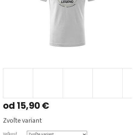
od
15,90 €
Jednotková
Zvoľte variant
cena:
Veľkosť