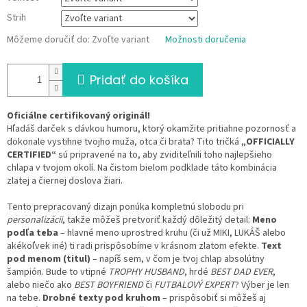
Strih
Môžeme doručiť do:
Zvoľte variant
Možnosti doručenia
Pridať do košíka
Oficiálne certifikovaný originál!
Hľadáš darček s dávkou humoru, ktorý okamžite pritiahne pozornosť a
dokonale vystihne tvojho muža, otca či brata? Tito tričká
„OFFICIALLY
CERTIFIED“
sú pripravené na to, aby zviditeľnili toho najlepšieho
chlapa v tvojom okolí. Na čistom bielom podklade táto kombinácia
zlatej a čiernej doslova žiari.
Tento prepracovaný dizajn ponúka kompletnú slobodu pri
personalizácii
, takže môžeš pretvoriť každý dôležitý detail:
Meno
podľa teba
– hlavné meno uprostred kruhu (či už MIKI, LUKÁŠ alebo
akékoľvek iné) ti radi prispôsobíme v krásnom zlatom efekte.
Text
pod menom (titul)
– napíš sem, v čom je tvoj chlap absolútny
šampión. Bude to vtipné
TROPHY HUSBAND
, hrdé
BEST DAD EVER
,
alebo niečo ako
BEST BOYFRIEND
či
FUTBALOVÝ EXPERT
? Výber je len
na tebe.
Drobné texty pod kruhom
– prispôsobiť si môžeš aj