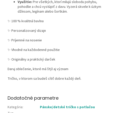
Využitie:
Pre všetkých, ktorí milujú slobodu pohybu,
pohodlie a chcú vystúpiť z davu. Vyzerá skvele k úzkym
džínsom, legínam alebo šortkám.
✨ 100 % kvalitná bavlna
✨ Personalizovaný dizajn
✨ Príjemné na nosenie
✨ Vhodné na každodenné použitie
✨ Originálny a praktický darček
Daruj oblečenie, ktoré má štýl aj význam
Tričko, v ktorom sa budeš cítiť dobre každý deň.
Dodatočné parametre
Kategória
:
Pánske/detské tričko s potlačou