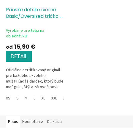
Pánske detske čierne
Basic/Oversized tričko s
potlačou Officially
certified/Oficiálne
Vyrobíme pre teba na
certifikovaný
objednávku
15,90 €
od
DETAIL
Oficiálne certifikovaný originál
pre každého skvelého
muža!Hľadáš darček, ktorý bude
mať gule, štýl a zároveň povie
presne to, kým pre teba daný
muž je? Tričká s pečaťou...
XS
S
M
L
XL
XXL
134
146
152
Popis
Hodnotenie
Diskusia