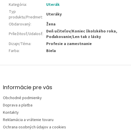
Kategória
:
Uterák
Typ
Uteráky
produktu/Predmet
:
Obdarovaný
:
Žena
Deň učiteľov/Koniec školského roka,
Príležitosť/Udalosť
:
Poďakovanie/Len tak z lásky
Dizajn/Téma
:
Profesie a zamestnanie
Farba
:
Biela
Z
á
p
ä
Informácie pre vás
t
Obchodné podmienky
i
e
Doprava a platba
Kontakty
Reklamácia a vrátenie tovaru
Ochrana osobných údajov a cookies