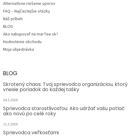
Alternatívne riešenie sporov
FAQ – Najčastejšie otázky
Náš príbeh
BLOG
Ako nakupovať na marTee.sk?
Hodnotenie obchodu
Moja objednávka
BLOG
Skrotený chaos: Tvoj sprievodca organizáciou, ktorý
vnesie poriadok do každej tašky
14.5.2026
Sprievodca starostlivosťou: Ako udržať vašu potlač
ako novú po celé roky
11.3.2026
Sprievodca veľkosťami