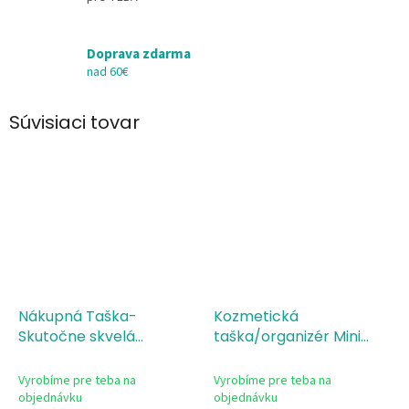
Doprava zdarma
nad 60€
Súvisiaci tovar
Nákupná Taška-
Kozmetická
Skutočne skvelá
taška/organizér Mini
učiteľka
Skutočne skvelá
učiteľka/učiteľ
Vyrobíme pre teba na
Vyrobíme pre teba na
objednávku
objednávku