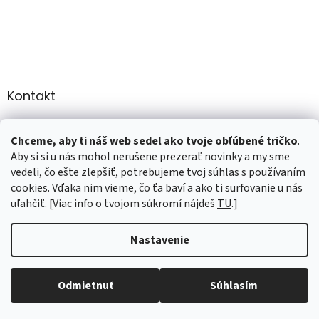
Kontakt
info
@
martee.sk
Chceme, aby ti náš web sedel ako tvoje obľúbené tričko
.
+421 907947783
Aby si si u nás mohol nerušene prezerať novinky a my sme
vedeli, čo ešte zlepšiť, potrebujeme tvoj súhlas s používaním
cookies. Vďaka nim vieme, čo ťa baví a ako ti surfovanie u nás
uľahčiť. [Viac info o tvojom súkromí nájdeš
TU
.]
Vytvoril Shoptet
Nastavenie
Copyright 2026
marTee.sk
. Všetky práva vyhradené.
Upraviť
nastavenie cookies
Odmietnuť
Súhlasím