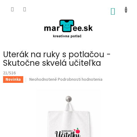
Prejsť
na
NÁKU
obsah
KOŠÍK
Uterák na ruky s potlačou -
Skutočne skvelá učiteľka
21/S16
Priemerné
Neohodnotené
Podrobnosti hodnotenia
Novinka
hodnotenie
produktu
je
0,0
z
5
hviezdičiek.