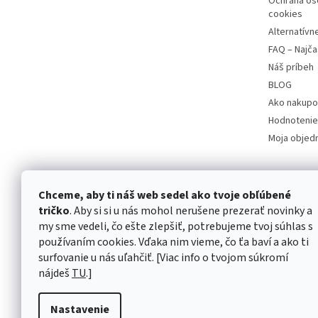
Ochrana os
cookies
Alternatívn
FAQ – Najča
Náš príbeh
BLOG
Ako nakupo
Hodnotenie
Moja objed
Chceme, aby ti náš web sedel ako tvoje obľúbené
tričko
. Aby si si u nás mohol nerušene prezerať novinky a
my sme vedeli, čo ešte zlepšiť, potrebujeme tvoj súhlas s
používaním cookies. Vďaka nim vieme, čo ťa baví a ako ti
surfovanie u nás uľahčiť. [Viac info o tvojom súkromí
nájdeš
TU
.]
Nastavenie