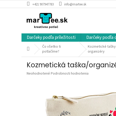
Prejsť
+421 907947783
info@martee.sk
na
obsah
Darčeky podľa príležitosti
Darčeky podľa 
Čo všetko ti
Kozmetické tašky 
Domov
potlačíme?
organizéry
Kozmetická taška/organizé
Priemerné
Neohodnotené
Podrobnosti hodnotenia
hodnotenie
produktu
je
0,0
z
5
hviezdičiek.