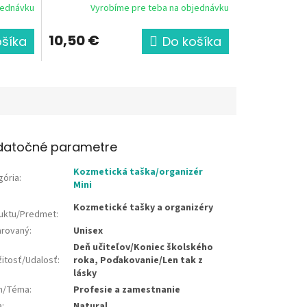
jednávku
Vyrobíme pre teba na objednávku
10,50 €
ošíka
Do košíka
datočné parametre
Kozmetická taška/organizér
gória
:
Mini
Kozmetické tašky a organizéry
uktu/Predmet
:
rovaný
:
Unisex
Deň učiteľov/Koniec školského
žitosť/Udalosť
:
roka, Poďakovanie/Len tak z
lásky
jn/Téma
:
Profesie a zamestnanie
a
:
Natural