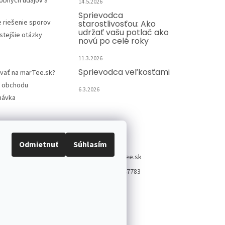
obných údajov a
14.5.2026
Sprievodca
e riešenie sporov
starostlivosťou: Ako
udržať vašu potlač ako
stejšie otázky
novú po celé roky
11.3.2026
Sprievodca veľkosťami
vať na marTee.sk?
 obchodu
6.3.2026
návka
Kontakt
Odmietnuť
Súhlasím
info
@
martee.sk
+421 907947783