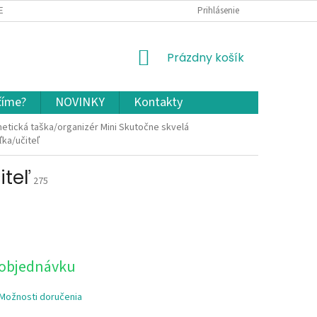
EKLAMÁCIA A VRÁTENIE TOVARU
OCHRANA OSOBNÝCH ÚDAJOV A COOKIES
Prihlásenie
NÁKUPNÝ
Prázdny košík
KOŠÍK
číme?
NOVINKY
Kontakty
etická taška/organizér Mini Skutočne skvelá
ľka/učiteľ
iteľ
275
 objednávku
Možnosti doručenia