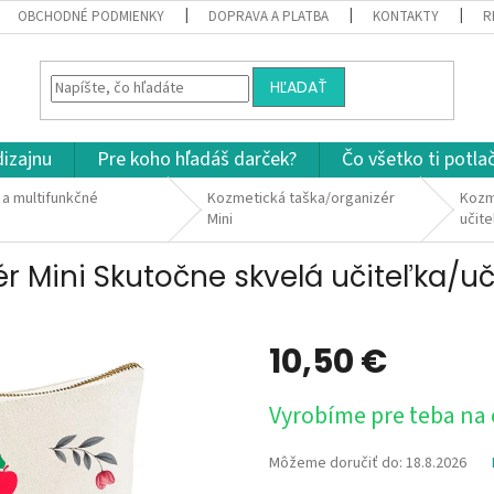
OBCHODNÉ PODMIENKY
DOPRAVA A PLATBA
KONTAKTY
R
HĽADAŤ
dizajnu
Pre koho hľadáš darček?
Čo všetko ti potla
a multifunkčné
Kozmetická taška/organizér
Kozm
Mini
učite
r Mini Skutočne skvelá učiteľka/uč
10,50 €
Jednotková
Vyrobíme pre teba na
cena:
Môžeme doručiť do:
18.8.2026