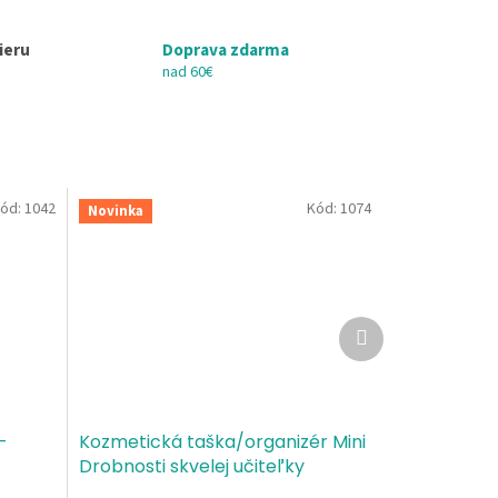
ieru
Doprava zdarma
nad 60€
ód:
1042
Kód:
1074
Novinka
Ďalší
produkt
-
Kozmetická taška/organizér Mini
Drobnosti skvelej učiteľky