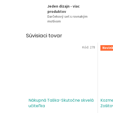
Jeden dizajn - viac
produktov
Darčekový set s rovnakým
motívom
Súvisiaci tovar
Kód:
278
Novin
Nákupná Taška-Skutočne skvelá
Kozmet
učiteľka
Zošito