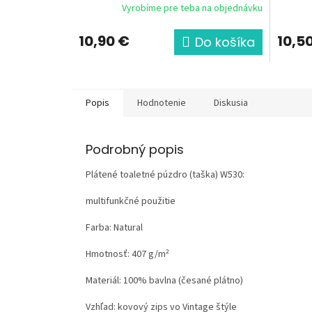
Vyrobíme pre teba na objednávku
10,90 €
10,5
Do košíka
Popis
Hodnotenie
Diskusia
Podrobný popis
Plátené toaletné púzdro (taška) W530:
multifunkčné použitie
Farba: Natural
Hmotnosť:
407 g/m²
Materiál:
100% bavlna (česané plátno)
Vzhľad:
kovový zips vo Vintage štýle