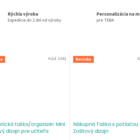
Rýchla výroba
Personalizácia na m
Expedícia do 2 dní od výroby
pre TEBA
Kód:
1041
K
ka
Novinka
ická taška/organizér Mini
Nákupná Taška s potlačou 
vý dizajn pre učiteľa
Zošitový dizajn