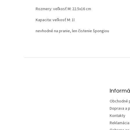
Rozmery: veľkosť M: 22.5x16 cm
Kapacita: veľkosť M: 1l
nevhodné na pranie, len čistenie špongiou
Z
á
p
ä
t
Informá
i
e
Obchodné 
Doprava a p
Kontakty
Reklamácia 