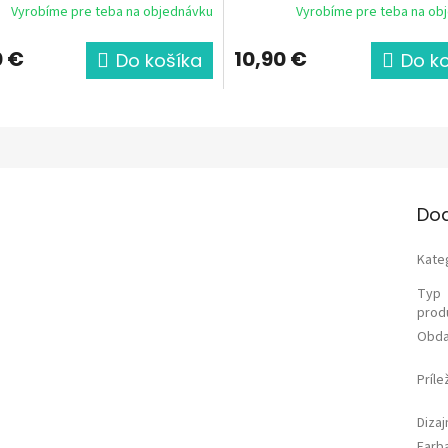
Vyrobíme pre teba na objednávku
Vyrobíme pre teba na ob
0 €
10,90 €
Do košíka
Do k
Do
Kate
Typ
prod
Obda
Príle
Diza
Farb