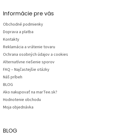
p
ä
Informácie pre vás
t
Obchodné podmienky
i
e
Doprava a platba
Kontakty
Reklamácia a vrátenie tovaru
Ochrana osobných údajov a cookies
Alternatívne riešenie sporov
FAQ – Najčastejšie otázky
Náš príbeh
BLOG
Ako nakupovať na marTee.sk?
Hodnotenie obchodu
Moja objednávka
BLOG