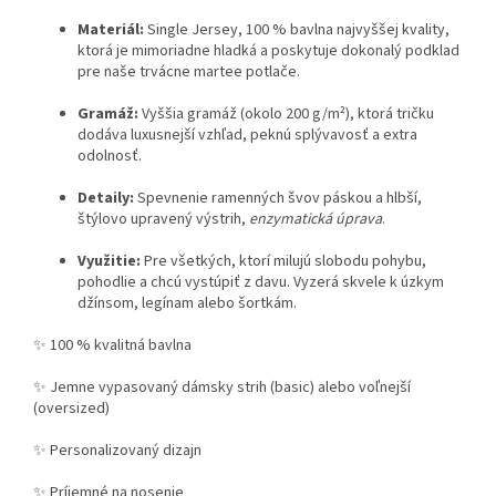
Materiál:
Single Jersey, 100 % bavlna najvyššej kvality,
ktorá je mimoriadne hladká a poskytuje dokonalý podklad
pre naše trvácne martee potlače.
Gramáž:
Vyššia gramáž (okolo 200 g/m²), ktorá tričku
dodáva luxusnejší vzhľad, peknú splývavosť a extra
odolnosť.
Detaily:
Spevnenie ramenných švov páskou a hlbší,
štýlovo upravený výstrih,
enzymatická úprava
.
Využitie:
Pre všetkých, ktorí milujú slobodu pohybu,
pohodlie a chcú vystúpiť z davu. Vyzerá skvele k úzkym
džínsom, legínam alebo šortkám.
✨ 100 % kvalitná bavlna
✨ Jemne vypasovaný dámsky strih (basic) alebo voľnejší
(oversized)
✨ Personalizovaný dizajn
✨ Príjemné na nosenie