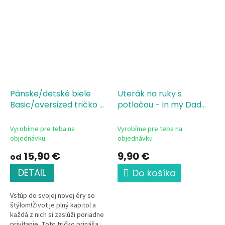
Pánske/detské biele
Uterák na ruky s
Basic/oversized tričko s
potlačou - In my Dad
potlačou In my Era
Era
Vyrobíme pre teba na
Vyrobíme pre teba na
objednávku
objednávku
15,90 €
9,90 €
od
DETAIL
Do košíka
Vstúp do svojej novej éry so
štýlom!Život je plný kapitol a
každá z nich si zaslúži poriadne
privítanie. Toto tričko prináša