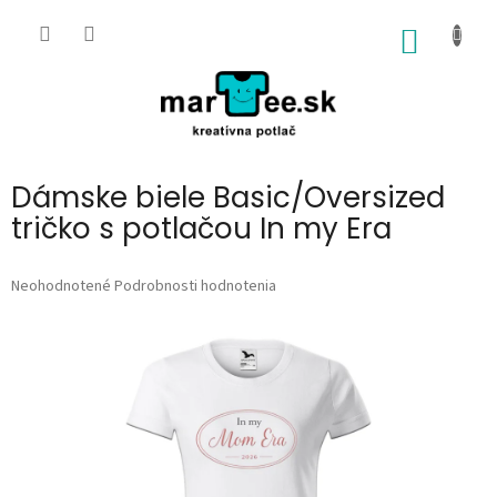
Prejsť
na
NÁKU
obsah
KOŠÍK
Dámske biele Basic/Oversized
tričko s potlačou In my Era
Priemerné
Neohodnotené
Podrobnosti hodnotenia
hodnotenie
produktu
je
0,0
z
5
hviezdičiek.