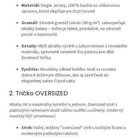
Materiál:
Single Jersey, 100 % bavlna so
silikónovou
úpravou
, ktorá zlepšuje pocit pri nosení
Gramáž:
Stredná gramáž (okolo 160 g/m²) zabezpečuje
ideálny balans – tričko je ľahké, priedušné, no zároveň
pevné a nepresvitá.
Detaily:
Hlbší okrúhly výstrih s úzkym lemom z rovnakého
materiálu, spevnené ramenné švy páskou pre dlhú
životnosť trička.
Využitie:
Absolútny základ šatníka. Hodí sa rovnako
dobre k ležérnym džínsom, ako aj zastrčené do
elegantnej sukne či pod sako.
2. Tričko OVERSIZED
Módny hit a maximálny komfort v jednom. Oversized strih s
padnutými ramenami dodá vášmu outfitu uvoľnený, moderný
mestský štýl (streetwear).
Strih:
Voľný, ležérny "oversized" strih s bočnými švami a
modernými padnutými rukávmi.