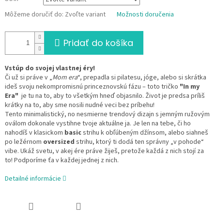
Môžeme doručiť do:
Zvoľte variant
Možnosti doručenia
Pridať do košíka
Vstúp do svojej vlastnej éry!
Či už si práve v „
Mom era
“, prepadla si pilatesu, jóge, alebo si skrátka
ideš svoju nekompromisnú princeznovskú fázu – toto tričko
"In my
Era"
je tu na to, aby to všetkým hneď objasnilo. Život je predsa príliš
krátky na to, aby sme nosili nudné veci bez príbehu!
Tento minimalistický, no nesmierne trendový dizajn s jemným ružovým
oválom dokonale vystihne tvoje aktuálne ja. Je len na tebe, či ho
nahodíš v klasickom
basic
strihu k obľúbeným džínsom, alebo siahneš
po ležérnom
oversized
strihu, ktorý ti dodá ten správny „v pohode“
vibe. Ukáž svetu, v akej ére práve žiješ, pretože každá z nich stojí za
to! Podporíme ťa v každej jednej z nich.
Detailné informácie