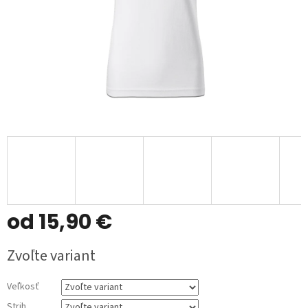
od
15,90 €
Jednotková
Zvoľte variant
cena:
Veľkosť
Strih