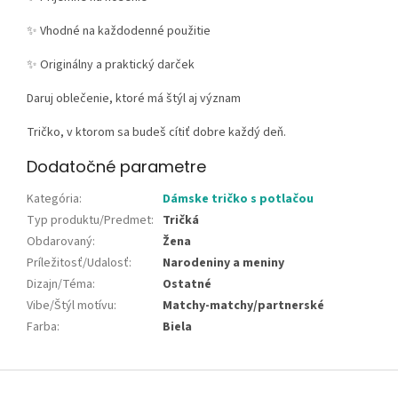
✨ Vhodné na každodenné použitie
✨ Originálny a praktický darček
Daruj oblečenie, ktoré má štýl aj význam
Tričko, v ktorom sa budeš cítiť dobre každý deň.
Dodatočné parametre
Kategória
:
Dámske tričko s potlačou
Typ produktu/Predmet
:
Tričká
Obdarovaný
:
Žena
Príležitosť/Udalosť
:
Narodeniny a meniny
Dizajn/Téma
:
Ostatné
Vibe/Štýl motívu
:
Matchy-matchy/partnerské
Farba
:
Biela
Z
á