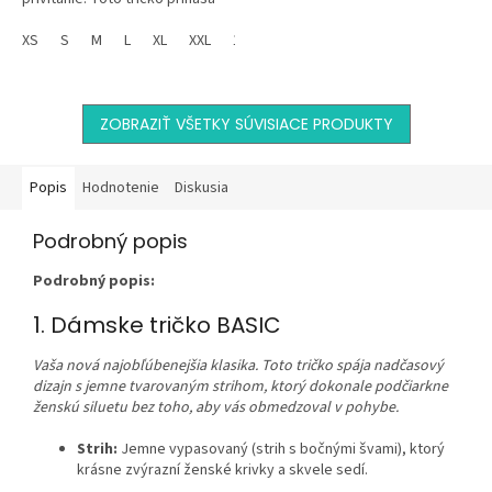
mimoriadne populárny, čistý a
elegantný dizajn v...
XS
S
M
L
XL
XXL
134
146
152
ZOBRAZIŤ VŠETKY SÚVISIACE PRODUKTY
Popis
Hodnotenie
Diskusia
Podrobný popis
Podrobný popis:
1. Dámske tričko BASIC
Vaša nová najobľúbenejšia klasika. Toto tričko spája nadčasový
dizajn s jemne tvarovaným strihom, ktorý dokonale podčiarkne
ženskú siluetu bez toho, aby vás obmedzoval v pohybe.
Strih:
Jemne vypasovaný (strih s bočnými švami), ktorý
krásne zvýrazní ženské krivky a skvele sedí.