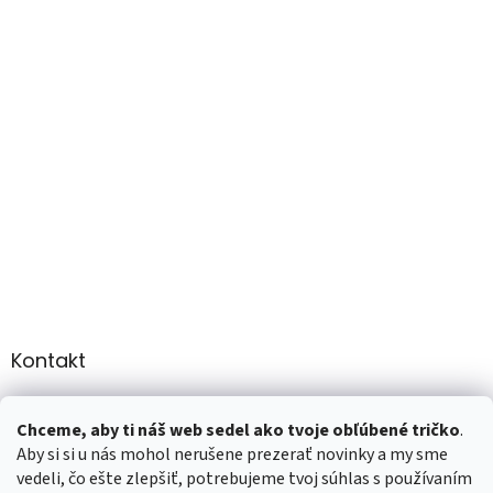
Kontakt
info
@
martee.sk
Chceme, aby ti náš web sedel ako tvoje obľúbené tričko
.
+421 907947783
Aby si si u nás mohol nerušene prezerať novinky a my sme
vedeli, čo ešte zlepšiť, potrebujeme tvoj súhlas s používaním