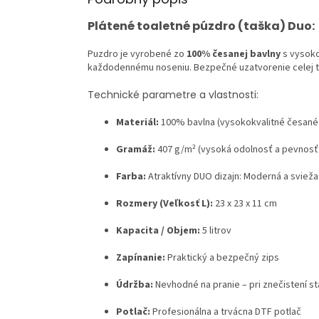
Plátené toaletné púzdro (taška) Duo:
Puzdro je vyrobené zo
100% česanej bavlny
s vysoko
každodennému noseniu. Bezpečné uzatvorenie celej taš
Technické parametre a vlastnosti:
Materiál:
100% bavlna (vysokokvalitné česané 
Gramáž:
407 g/m² (vysoká odolnosť a pevnosť 
Farba:
Atraktívny DUO dizajn: Moderná a svieža
Rozmery (Veľkosť L):
23 x 23 x 11 cm
Kapacita / Objem:
5 litrov
Zapínanie:
Praktický a bezpečný zips
Údržba:
Nevhodné na pranie – pri znečistení st
Potlač:
Profesionálna a trvácna DTF potlač