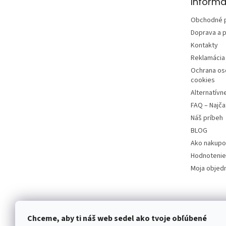
Informá
i
e
Obchodné 
Doprava a p
Kontakty
Reklamácia 
Ochrana os
cookies
Alternatívn
FAQ – Najča
Náš príbeh
BLOG
Ako nakupo
Hodnotenie
Moja objed
Chceme, aby ti náš web sedel ako tvoje obľúbené