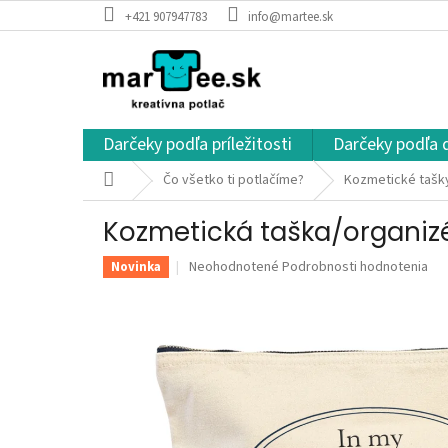
Prejsť
+421 907947783
info@martee.sk
na
obsah
Darčeky podľa príležitosti
Darčeky podľa 
Domov
Čo všetko ti potlačíme?
Kozmetické tašky
Kozmetická taška/organizé
Priemerné
Neohodnotené
Podrobnosti hodnotenia
Novinka
hodnotenie
produktu
je
0,0
z
5
hviezdičiek.