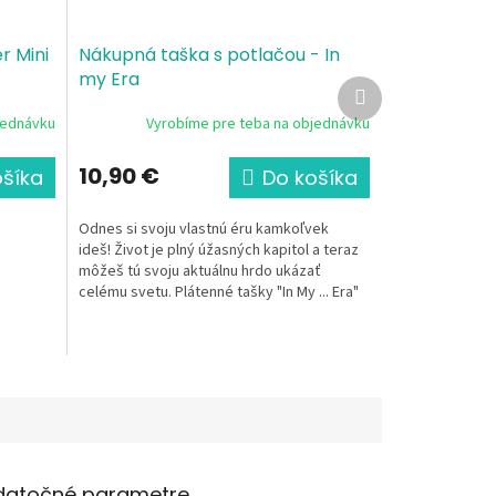
r Mini
Nákupná taška s potlačou - In
my Era
Ďalší
produkt
jednávku
Vyrobíme pre teba na objednávku
10,90 €
ošíka
Do košíka
Odnes si svoju vlastnú éru kamkoľvek
ideš! Život je plný úžasných kapitol a teraz
môžeš tú svoju aktuálnu hrdo ukázať
celému svetu. Plátenné tašky "In My ... Era"
prinášajú...
datočné parametre