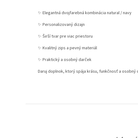
✨
Elegantná dvojfarebná kombinácia natural / navy
✨
Personalizovaný dizajn
✨
Širší tvar pre viac priestoru
✨
Kvalitný zips a pevný materiál
✨
Praktický a osobný darček
Daruj doplnok, ktorý spája krásu, funkčnosť a osobný
Z
á
p
ä
t