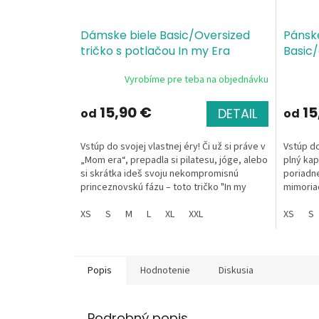
Dámske biele Basic/Oversized
Pánsk
tričko s potlačou In my Era
Basic/
In my 
Vyrobíme pre teba na objednávku
15,90 €
15
DETAIL
od
od
Vstúp do svojej vlastnej éry! Či už si práve v
Vstúp do
„Mom era“, prepadla si pilatesu, jóge, alebo
plný kapi
si skrátka ideš svoju nekompromisnú
poriadne
princeznovskú fázu – toto tričko "In my
mimoriad
Era"...
dizajn v..
XS
S
M
L
XL
XXL
XS
S
Popis
Hodnotenie
Diskusia
Podrobný popis