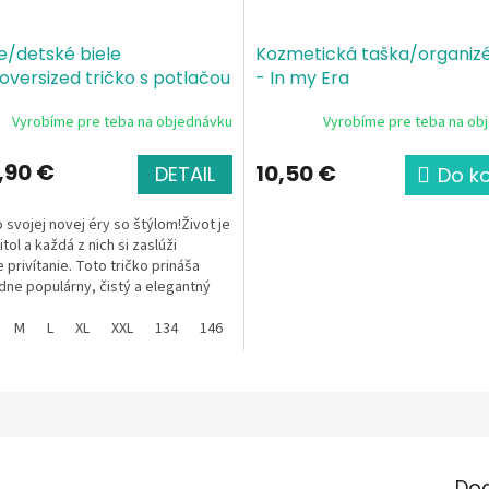
e/detské biele
Kozmetická taška/organizé
oversized tričko s potlačou
- In my Era
Era
Vyrobíme pre teba na objednávku
Vyrobíme pre teba na ob
,90 €
10,50 €
DETAIL
Do k
 svojej novej éry so štýlom!Život je
tol a každá z nich si zaslúži
 privítanie. Toto tričko prináša
ne populárny, čistý a elegantný
.
M
L
XL
XXL
134
146
152
Do