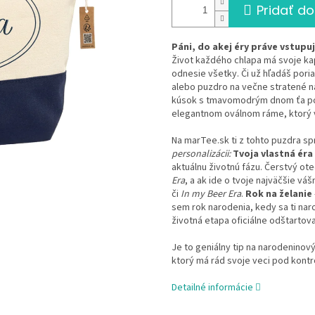
Pridať do
Páni, do akej éry práve vstupu
Život každého chlapa má svoje kap
odnesie všetky. Či už hľadáš por
alebo puzdro na večne stratené na
kúsok s tmavomodrým dnom ťa podr
elegantnom oválnom ráme, ktorý 
Na marTee.sk ti z tohto puzdra s
personalizácii:
Tvoja vlastná éra
aktuálnu životnú fázu. Čerstvý ote
Era
, a ak ide o tvoje najväčšie vá
či
In my Beer Era
.
Rok na želanie
sem rok narodenia, kedy sa ti naro
životná etapa oficiálne odštartova
Je to geniálny tip na narodenino
ktorý má rád svoje veci pod kontro
Detailné informácie