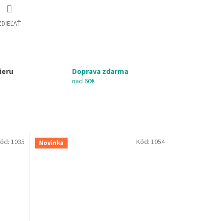
ZDIEĽAŤ
ieru
Doprava zdarma
nad 60€
ód:
1035
Kód:
1054
Novinka