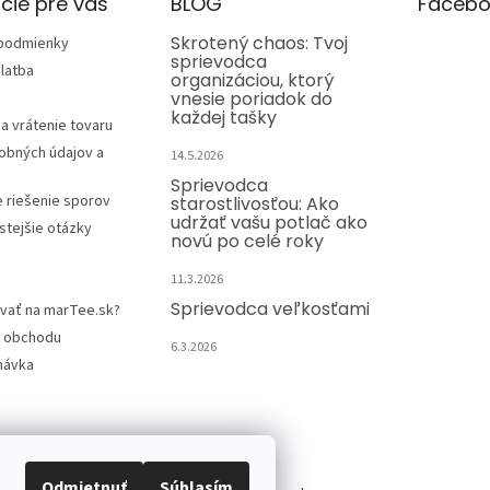
cie pre vás
BLOG
Facebo
Skrotený chaos: Tvoj
podmienky
sprievodca
latba
organizáciou, ktorý
vnesie poriadok do
každej tašky
a vrátenie tovaru
obných údajov a
14.5.2026
Sprievodca
e riešenie sporov
starostlivosťou: Ako
udržať vašu potlač ako
stejšie otázky
novú po celé roky
11.3.2026
Sprievodca veľkosťami
vať na marTee.sk?
 obchodu
6.3.2026
návka
Kontakt
Odmietnuť
Súhlasím