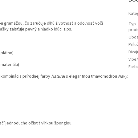
Kate
u gramážou, čo zaručuje dlhú životnosť a odolnosť voči
Typ
ky zaisťuje pevný a hladko idúci zips.
prod
Obda
Príle
Diza
plátno)
Vibe/
materiálu)
Farb
 kombinácia prírodnej farby
Natural
s elegantnou tmavomodrou
Navy
.
ačí jednoducho očistiť vlhkou špongiou.