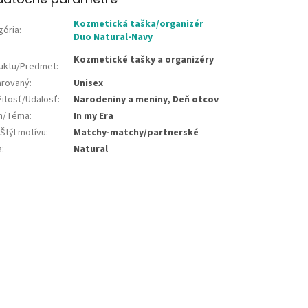
Kozmetická taška/organizér
gória
:
Duo Natural-Navy
Kozmetické tašky a organizéry
uktu/Predmet
:
rovaný
:
Unisex
žitosť/Udalosť
:
Narodeniny a meniny, Deň otcov
jn/Téma
:
In my Era
Štýl motívu
:
Matchy-matchy/partnerské
a
:
Natural