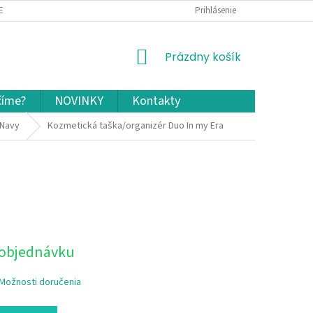
EKLAMÁCIA A VRÁTENIE TOVARU
OCHRANA OSOBNÝCH ÚDAJOV A COOKIES
Prihlásenie
NÁKUPNÝ
Prázdny košík
KOŠÍK
číme?
NOVINKY
Kontakty
-Navy
Kozmetická taška/organizér Duo In my Era
 objednávku
Možnosti doručenia