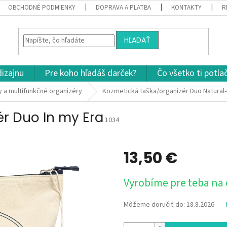
OBCHODNÉ PODMIENKY
DOPRAVA A PLATBA
KONTAKTY
R
HĽADAŤ
dizajnu
Pre koho hľadáš darček?
Čo všetko ti potla
 a multifunkčné organizéry
Kozmetická taška/organizér Duo Natural
r Duo In my Era
1034
13,50 €
Jednotková
Vyrobíme pre teba na
cena:
Môžeme doručiť do:
18.8.2026