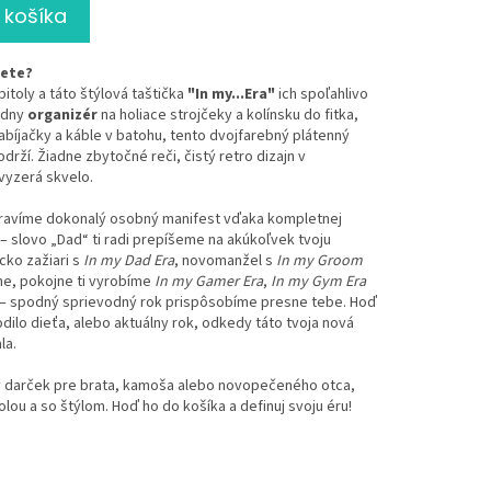
 košíka
jete?
itoly a táto štýlová taštička
"In my...Era"
ich spoľahlivo
iadny
organizér
na holiace strojčeky a kolínsku do fitka,
bíjačky a káble v batohu, tento dvojfarebný plátenný
ží. Žiadne zbytočné reči, čistý retro dizajn v
vyzerá skvelo.
pravíme dokonalý osobný manifest vďaka kompletnej
– slovo „Dad“ ti radi prepíšeme na akúkoľvek tvoju
cko zažiari s
In my Dad Era
, novomanžel s
In my Groom
šne, pokojne ti vyrobíme
In my Gamer Era
,
In my Gym Era
– spodný sprievodný rok prispôsobíme presne tebe. Hoď
dilo dieťa, alebo aktuálny rok, odkedy táto tvoja nová
la.
vý darček pre brata, kamoša alebo novopečeného otca,
lou a so štýlom. Hoď ho do košíka a definuj svoju éru!