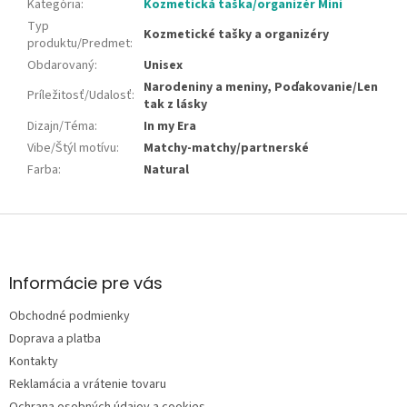
Kategória
:
Kozmetická taška/organizér Mini
Typ
Kozmetické tašky a organizéry
produktu/Predmet
:
Obdarovaný
:
Unisex
Narodeniny a meniny, Poďakovanie/Len
Príležitosť/Udalosť
:
tak z lásky
Dizajn/Téma
:
In my Era
Vibe/Štýl motívu
:
Matchy-matchy/partnerské
Farba
:
Natural
Z
á
p
ä
Informácie pre vás
t
Obchodné podmienky
i
e
Doprava a platba
Kontakty
Reklamácia a vrátenie tovaru