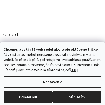
Kontakt
info
@
martee.sk
Chceme, aby ti náš web sedel ako tvoje obľúbené tričko
.
+421 907947783
Aby si si u nás mohol nerušene prezerať novinky a my sme
vedeli, čo ešte zlepšiť, potrebujeme tvoj súhlas s používaním
cookies. Vďaka nim vieme, čo ťa baví a ako ti surfovanie u nás
uľahčiť. [Viac info o tvojom súkromí nájdeš
TU
.]
Vytvoril Shoptet
Nastavenie
Copyright 2026
marTee.sk
. Všetky práva vyhradené.
Upraviť
nastavenie cookies
Odmietnuť
Súhlasím