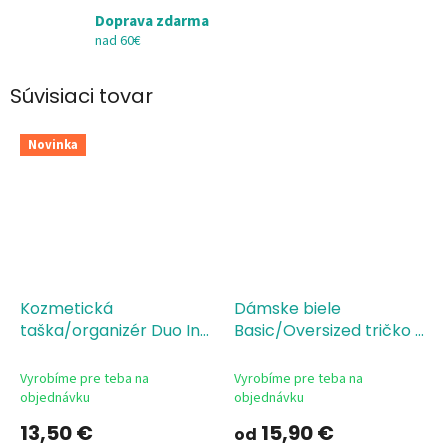
Doprava zdarma
nad 60€
Súvisiaci tovar
Novinka
Kozmetická
Dámske biele
taška/organizér Duo In
Basic/Oversized tričko s
my Era
potlačou In my Era
Vyrobíme pre teba na
Vyrobíme pre teba na
objednávku
objednávku
13,50 €
15,90 €
od