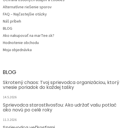
Ochrana osobných údajov a cookies
Alternatívne riešenie sporov
FAQ – Najčastejšie otázky
Náš príbeh
BLOG
Ako nakupovať na marTee.sk?
Hodnotenie obchodu
Moja objednávka
BLOG
Skrotený chaos: Tvoj sprievodca organizáciou, ktorý
vnesie poriadok do každej tašky
14.5.2026
Sprievodca starostlivosťou: Ako udržať vašu potlač
ako novú po celé roky
11.3.2026
Sprievodca veľkosťami