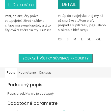
DETAIL
Do košíka
Vstúp do svojej vlastnej éry! Či
Páni, do akej éry práve
už si práve v „Mom era“,
vstupujete? Život každého
prepadla si pilatesu, jóge, alebo
chlapa má svoje kapitoly a táto
si skrátka ideš svoju
štýlová taštička "In my...Era" ich
nekompromisnú princeznovskú
spoľahlivo odnesie všetky. Či už
fázu – toto tričko "In my Era"...
XS
S
M
L
XL
XXL
hľadáš poriadny...
ZOBRAZIŤ VŠETKY SÚVISIACE PRODUKTY
Popis
Hodnotenie
Diskusia
Podrobný popis
Popis produktu nie je dostupný
Dodatočné parametre