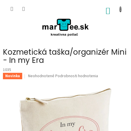
Prejsť
na
NÁKU
obsah
KOŠÍK
Kozmetická taška/organizér Mini
- In my Era
1035
Priemerné
Neohodnotené
Podrobnosti hodnotenia
Novinka
hodnotenie
produktu
je
0,0
z
5
hviezdičiek.