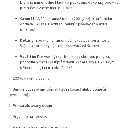
ktorá je mimoriadne hladká a poskytuje dokonalý podklad
pre naše trvácne martee potlače.
Gramáž:
Vyššia gramáž (okolo 200 g/m²), ktorá tričku
dodáva luxusnejší vzhľad, peknú splývavosť a extra
odolnosť.
Detaily:
Spevnenie ramenných švov páskou a hlbší,
štýlovo upravený výstrih,
enzymatická úprava
.
Využitie:
Pre všetkých, ktorí milujú slobodu pohybu,
pohodlie a chcú vystúpiť z davu. Vyzerá skvele k úzkym
džínsom, legínam alebo šortkám.
✨ 100 % kvalitná bavlna
✨ Jemne vypasovaný dámsky strih (basic) alebo voľnejší
(oversized)
✨ Personalizovaný dizajn
✨ Príjemné na nosenie
✨ Vhodné na každodenné použitie