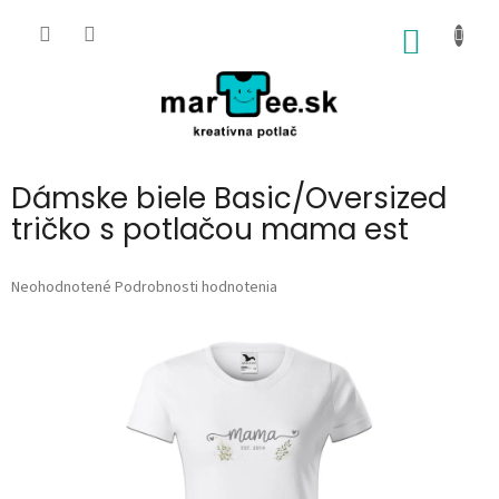
Prejsť
na
NÁKU
obsah
KOŠÍK
Dámske biele Basic/Oversized
tričko s potlačou mama est
Priemerné
Neohodnotené
Podrobnosti hodnotenia
hodnotenie
produktu
je
0,0
z
5
hviezdičiek.