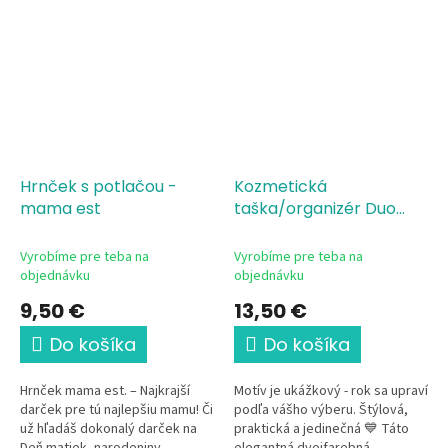
Hrnček s potlačou -
Kozmetická
mama est
taška/organizér Duo
Natural/Navy mama est
Vyrobíme pre teba na
Vyrobíme pre teba na
objednávku
objednávku
9,50 €
13,50 €
Do košíka
Do košíka
Hrnček mama est. – Najkrajší
Motív je ukážkový - rok sa upraví
darček pre tú najlepšiu mamu! Či
podľa vášho výberu. Štýlová,
už hľadáš dokonalý darček na
praktická a jedinečná 💙 Táto