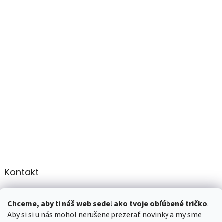
Kontakt
info
@
martee.sk
Chceme, aby ti náš web sedel ako tvoje obľúbené tričko
.
+421 907947783
Aby si si u nás mohol nerušene prezerať novinky a my sme