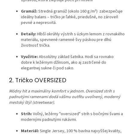
Gramáž:
Stredná gramáž (okolo 160 g/m²) zabezpečuje
ideálny balans – tričko je ľahké, priedušné, no zároveň
pevné a nepresvitá.
Detaily:
Hlbší okrúhly výstrih s úzkym lemom z rovnakého
materiálu, spevnené ramenné švy páskou pre dlhú
životnosť trička.
Využitie:
Absolútny základ šatníka. Hodí sa rovnako
dobre k ležérnym džínsom, ako aj zastrčené do
elegantnej sukne či pod sako.
2. Tričko OVERSIZED
Módny hit a maximálny komfort v jednom. Oversized strih s
padnutými ramenami dodá vášmu outfitu uvoľnený, moderný
mestský štýl (streetwear).
Strih:
Voľný, ležérny "oversized" strih s bočnými švami a
modernými padnutými rukávmi.
Materiál:
Single Jersey, 100 % bavlna najvyššej kvality,