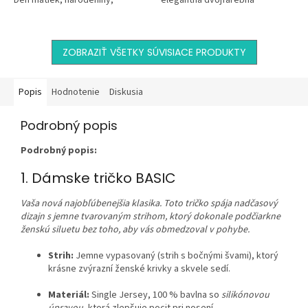
Deň matiek, narodeniny,
elegantná dvojfarebná
Vianoce, alebo chceš len tak
kozmetická taška v kombinácii
vyčariť úsmev svojej mamine,...
prírodnej a tmavomodrej farby
s...
ZOBRAZIŤ VŠETKY SÚVISIACE PRODUKTY
Popis
Hodnotenie
Diskusia
Podrobný popis
Podrobný popis:
1. Dámske tričko BASIC
Vaša nová najobľúbenejšia klasika. Toto tričko spája nadčasový
dizajn s jemne tvarovaným strihom, ktorý dokonale podčiarkne
ženskú siluetu bez toho, aby vás obmedzoval v pohybe.
Strih:
Jemne vypasovaný (strih s bočnými švami), ktorý
krásne zvýrazní ženské krivky a skvele sedí.
Materiál:
Single Jersey, 100 % bavlna so
silikónovou
úpravou
, ktorá zlepšuje pocit pri nosení