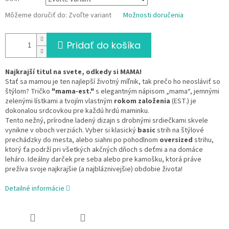
Môžeme doručiť do:
Zvoľte variant
Možnosti doručenia
Pridať do košíka
Najkrajší titul na svete, odkedy si MAMA!
Stať sa mamou je ten najlepší životný míľnik, tak prečo ho neosláviť so
štýlom? Tričko
"mama-est."
s elegantným nápisom „mama“, jemnými
zelenými lístkami a tvojím vlastným
rokom založenia
(EST.) je
dokonalou srdcovkou pre každú hrdú maminku.
Tento nežný, prírodne ladený dizajn s drobnými srdiečkami skvele
vynikne v oboch verziách. Vyber si klasický
basic
strih na štýlové
prechádzky do mesta, alebo siahni po pohodlnom
oversized
strihu,
ktorý ťa podrží pri všetkých akčných dňoch s deťmi a na domáce
leháro. Ideálny darček pre seba alebo pre kamošku, ktorá práve
prežíva svoje najkrajšie (a najbláznivejšie) obdobie života!
Detailné informácie