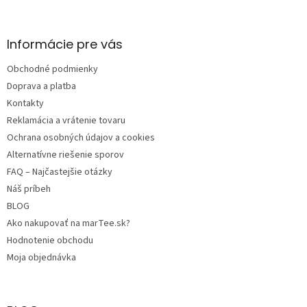
á
p
ä
Informácie pre vás
t
Obchodné podmienky
i
e
Doprava a platba
Kontakty
Reklamácia a vrátenie tovaru
Ochrana osobných údajov a cookies
Alternatívne riešenie sporov
FAQ – Najčastejšie otázky
Náš príbeh
BLOG
Ako nakupovať na marTee.sk?
Hodnotenie obchodu
Moja objednávka