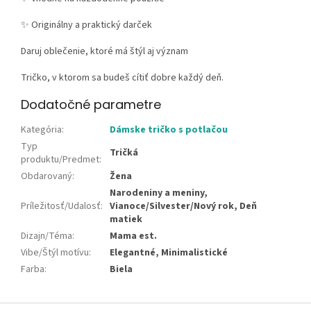
✨ Originálny a praktický darček
Daruj oblečenie, ktoré má štýl aj význam
Tričko, v ktorom sa budeš cítiť dobre každý deň.
Dodatočné parametre
Kategória
:
Dámske tričko s potlačou
Typ
Tričká
produktu/Predmet
:
Obdarovaný
:
Žena
Narodeniny a meniny,
Príležitosť/Udalosť
:
Vianoce/Silvester/Nový rok, Deň
matiek
Dizajn/Téma
:
Mama est.
Vibe/Štýl motívu
:
Elegantné, Minimalistické
Farba
:
Biela
Z