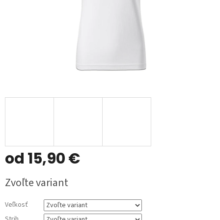
od
15,90 €
Jednotková
Zvoľte variant
cena:
Veľkosť
Strih