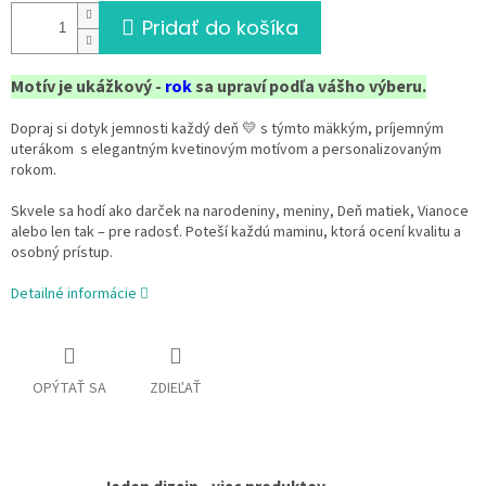
Pridať do košíka
Motív je ukážkový -
rok
sa upraví podľa vášho výberu.
Dopraj si dotyk jemnosti každý deň 💛 s týmto mäkkým, príjemným
uterákom s elegantným kvetinovým motívom a personalizovaným
rokom.
Skvele sa hodí ako darček na narodeniny, meniny, Deň matiek, Vianoce
alebo len tak – pre radosť. Poteší každú maminu, ktorá ocení kvalitu a
osobný prístup.
Detailné informácie
OPÝTAŤ SA
ZDIEĽAŤ