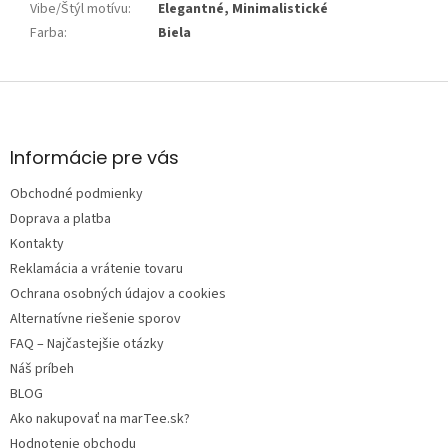
Vibe/Štýl motívu
:
Elegantné, Minimalistické
Farba
:
Biela
Z
á
p
ä
Informácie pre vás
t
Obchodné podmienky
i
e
Doprava a platba
Kontakty
Reklamácia a vrátenie tovaru
Ochrana osobných údajov a cookies
Alternatívne riešenie sporov
FAQ – Najčastejšie otázky
Náš príbeh
BLOG
Ako nakupovať na marTee.sk?
Hodnotenie obchodu