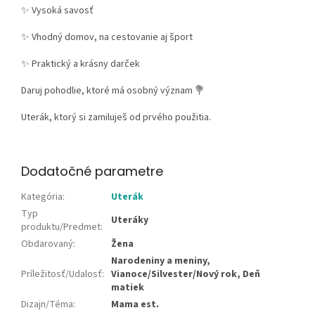
✨ Vysoká savosť
✨ Vhodný domov, na cestovanie aj šport
✨ Praktický a krásny darček
Daruj pohodlie, ktoré má osobný význam 💐
Uterák, ktorý si zamiluješ od prvého použitia.
Dodatočné parametre
Kategória
:
Uterák
Typ
Uteráky
produktu/Predmet
:
Obdarovaný
:
Žena
Narodeniny a meniny,
Príležitosť/Udalosť
:
Vianoce/Silvester/Nový rok, Deň
matiek
Dizajn/Téma
:
Mama est.