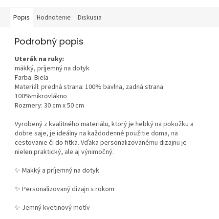
Popis
Hodnotenie
Diskusia
Podrobný popis
Uterák na ruky:
mäkký, príjemný na dotyk
Farba: Biela
Materiál: predná strana: 100% bavlna, zadná strana
100%mikrovlákno
Rozmery: 30 cm x 50 cm
Vyrobený z kvalitného materiálu, ktorý je hebký na pokožku a
dobre saje, je ideálny na každodenné použitie doma, na
cestovanie či do fitka. Vďaka personalizovanému dizajnu je
nielen praktický, ale aj výnimočný.
✨ Mäkký a príjemný na dotyk
✨ Personalizovaný dizajn s rokom
✨ Jemný kvetinový motív