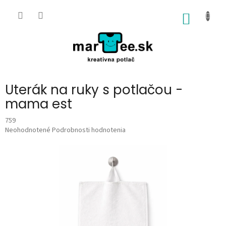
Prejsť
na
NÁKU
obsah
KOŠÍK
Uterák na ruky s potlačou -
mama est
759
Priemerné
Neohodnotené
Podrobnosti hodnotenia
hodnotenie
produktu
je
0,0
z
5
hviezdičiek.