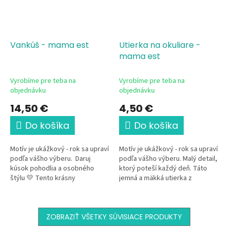
Vankúš - mama est
Utierka na okuliare -
mama est
Vyrobíme pre teba na
Vyrobíme pre teba na
objednávku
objednávku
14,50 €
4,50 €
Do košíka
Do košíka
Motív je ukážkový - rok sa upraví
Motív je ukážkový - rok sa upraví
podľa vášho výberu. Daruj
podľa vášho výberu. Malý detail,
kúsok pohodlia a osobného
ktorý poteší každý deň. Táto
štýlu 💛 Tento krásny
jemná a mäkká utierka z
dekoračný vankúš s jemným
mikrovlákna s elegantným
kvetinovým motívom a...
kvetinovým motívom a rokom
je...
ZOBRAZIŤ VŠETKY SÚVISIACE PRODUKTY