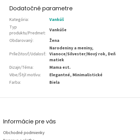
Dodatočné parametre
Kategória
:
Vankúš
Typ
Vankúše
produktu/Predmet
:
Obdarovaný
:
Žena
Narodeniny a meniny,
Príležitosť/Udalosť
:
Vianoce/Silvester/Nový rok, Deň
matiek
Dizajn/Téma
:
Mama est.
Vibe/Štýl motívu
:
Elegantné, Minimalistické
Farba
:
Biela
Z
á
p
ä
Informácie pre vás
t
Obchodné podmienky
i