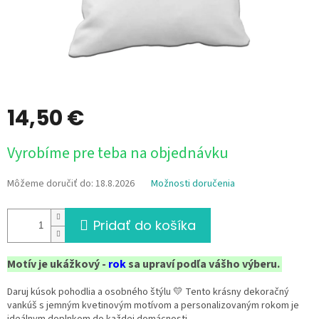
14,50 €
Jednotková
Vyrobíme pre teba na objednávku
cena:
Môžeme doručiť do:
18.8.2026
Možnosti doručenia
Pridať do košíka
Motív je ukážkový -
rok
sa upraví podľa vášho výberu.
Daruj kúsok pohodlia a osobného štýlu 💛 Tento krásny dekoračný
vankúš s jemným kvetinovým motívom a personalizovaným rokom je