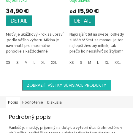
objednávku
objednávku
34,90 €
15,90 €
od
DETAIL
DETAIL
Motív je ukážkový - rok sa upraví
Najkrajší titul na svete, odkedy
podľa vášho výberu. Mikina je
si MAMA! Stať sa mamou je ten
navrhnutá pre maximálne
najlepší životný míľnik, tak
pohodlie a každodenné
prečo ho neosláviť so štýlom?
nosenie. Vďaka pevnejšiemu
Tričko "mama-est." s
materiálu a vnútornej...
XS
S
M
L
XL
XXL
elegantným nápisom „mama“,...
XS
S
M
L
XL
XXL
ZOBRAZIŤ VŠETKY SÚVISIACE PRODUKTY
Popis
Hodnotenie
Diskusia
Podrobný popis
Vankúš je mäkký, príjemný na dotyk a vytvorí útulnú atmosféru v