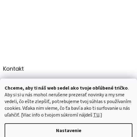
Kontakt
info
@
martee.sk
Chceme, aby ti náš web sedel ako tvoje obľúbené tričko
.
+421 907947783
Aby si si u nás mohol nerušene prezerať novinky a my sme
vedeli, čo ešte zlepšiť, potrebujeme tvoj súhlas s používaním
cookies. Vďaka nim vieme, čo ťa baví a ako ti surfovanie u nás
uľahčiť. [Viac info o tvojom súkromí nájdeš
TU
.]
Vytvoril Shoptet
Nastavenie