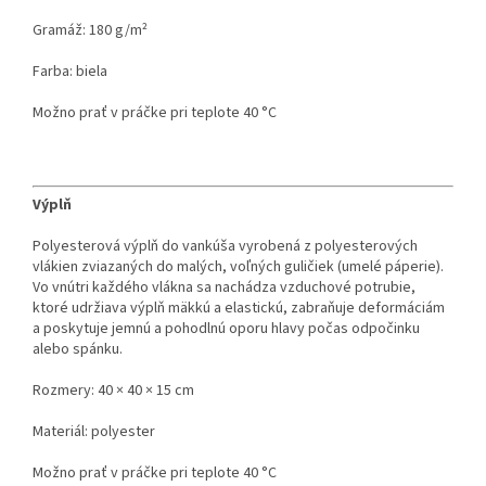
Gramáž: 180 g/m²
Farba: biela
Možno prať v práčke pri teplote 40 °C
Výplň
Polyesterová výplň do vankúša vyrobená z polyesterových
vlákien zviazaných do malých, voľných guličiek (umelé páperie).
Vo vnútri každého vlákna sa nachádza vzduchové potrubie,
ktoré udržiava výplň mäkkú a elastickú, zabraňuje deformáciám
a poskytuje jemnú a pohodlnú oporu hlavy počas odpočinku
alebo spánku.
Rozmery: 40 × 40 × 15 cm
Materiál: polyester
Možno prať v práčke pri teplote 40 °C