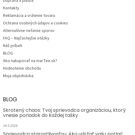
e
Doprava a platba
Kontakty
Reklamácia a vrátenie tovaru
Ochrana osobných údajov a cookies
Alternatívne riešenie sporov
FAQ – Najčastejšie otázky
Náš príbeh
BLOG
Ako nakupovať na marTee.sk?
Hodnotenie obchodu
Moja objednávka
BLOG
Skrotený chaos: Tvoj sprievodca organizáciou, ktorý
vnesie poriadok do každej tašky
14.5.2026
Sprievodca starostlivosťou: Ako udržať vašu potlač