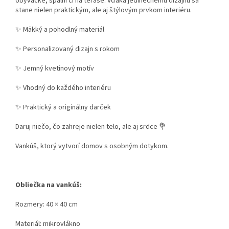
obývačke, spálni či na terase. Vďaka jedinečnému dizajnu sa
stane nielen praktickým, ale aj štýlovým prvkom interiéru.
✨ Mäkký a pohodlný materiál
✨ Personalizovaný dizajn s rokom
✨ Jemný kvetinový motív
✨ Vhodný do každého interiéru
✨ Praktický a originálny darček
Daruj niečo, čo zahreje nielen telo, ale aj srdce 💐
Vankúš, ktorý vytvorí domov s osobným dotykom.
Obliečka na vankúš:
Rozmery: 40 × 40 cm
Materiál: mikrovlákno