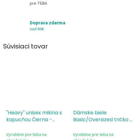
pre TEBA
Doprava zdarma
nad 60€
Súvisiaci tovar
"Heavy" unisex mikina s
Dámske biele
kapucňou Čierna -
Basic/Oversized tričko s
mama est
potlačou mama est
Vyrobíme pre teba na
Vyrobíme pre teba na