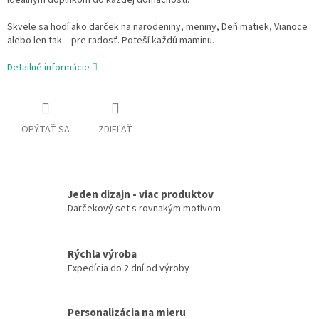
ideálnym doplnkom do každej domácnosti.
Skvele sa hodí ako darček na narodeniny, meniny, Deň matiek, Vianoce
alebo len tak – pre radosť. Poteší každú maminu.
Detailné informácie
OPÝTAŤ SA
ZDIEĽAŤ
Jeden dizajn - viac produktov
Darčekový set s rovnakým motívom
Rýchla výroba
Expedícia do 2 dní od výroby
Personalizácia na mieru