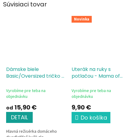
Súvisiaci tovar
Novinka
Dámske biele
Uterák na ruky s
Basic/Oversized tričko s
potlačou - Mama of
potlačou MAMA of
Drama
DRAMA
Vyrobíme pre teba na
Vyrobíme pre teba na
objednávku
objednávku
15,90 €
9,90 €
od
DETAIL
Do košíka
Hlavná režisérka domáceho