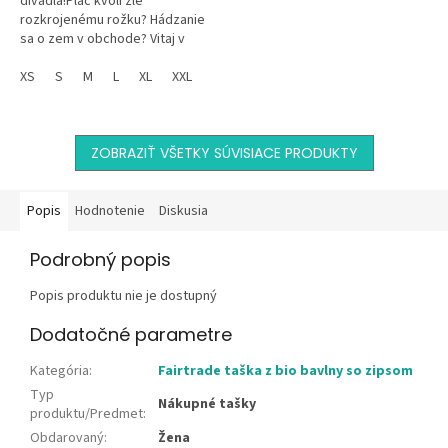
divadla!Plač kvôli zle
rozkrojenému rožku? Hádzanie
sa o zem v obchode? Vitaj v
klube! Tričko s
nekompromisným nápisom
XS
S
M
L
XL
XXL
„MAMA OF DRAMA“ a tvojím...
ZOBRAZIŤ VŠETKY SÚVISIACE PRODUKTY
Popis
Hodnotenie
Diskusia
Podrobný popis
Popis produktu nie je dostupný
Dodatočné parametre
Kategória
:
Fairtrade taška z bio bavlny so zipsom
Typ
Nákupné tašky
produktu/Predmet
:
Obdarovaný
:
Žena