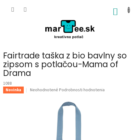
Prejsť
na
NÁKU
obsah
KOŠÍK
Fairtrade taška z bio bavlny so
zipsom s potlačou-Mama of
Drama
1088
Priemerné
Neohodnotené
Podrobnosti hodnotenia
Novinka
hodnotenie
produktu
je
0,0
z
5
hviezdičiek.