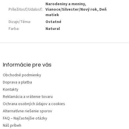
Narodeniny a meniny,
Príležitosť/Udalosť
:
Vianoce/Silvester/Nový rok, Deň
matiek
Dizajn/Téma
:
Ostatné
Farba
:
Natural
Z
á
p
ä
Informácie pre vás
t
Obchodné podmienky
i
e
Doprava a platba
Kontakty
Reklamácia a vrátenie tovaru
Ochrana osobných údajov a cookies
Alternatívne riešenie sporov
FAQ – Najčastejšie otázky
Náš príbeh