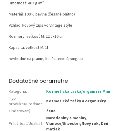
Hmotnosť:
407 g/m²
Materiál:
100% bavlna (česané plátno)
Vzhľad:
kovový zips vo Vintage štýle
Rozmery: veľkosť M: 22.5x16 cm
Kapacita: veľkosť M: 1l
nevhodné na pranie, len čistenie špongiou
Dodatočné parametre
Kategória
:
Kozmetická taška/organizér Mini
Typ
Kozmetické tašky a organizéry
produktu/Predmet
:
Obdarovaný
:
Žena
Narodeniny a meniny,
Príležitosť/Udalosť
:
Vianoce/Silvester/Nový rok, Deň
matiek