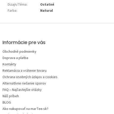
Dizajn/Téma
:
Ostatné
Farba
:
Natural
Z
á
p
ä
Informácie pre vás
t
Obchodné podmienky
i
e
Doprava a platba
Kontakty
Reklamácia a vrátenie tovaru
Ochrana osobných údajov a cookies
Alternatívne riešenie sporov
FAQ – Najčastejšie otázky
Náš príbeh
BLOG
Ako nakupovať na marTee.sk?