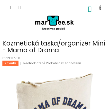
Prejsť
na
NÁKU
obsah
KOŠÍK
Kozmetická taška/organizér Mini
- Mama of Drama
DS99987700
Priemerné
Neohodnotené
Podrobnosti hodnotenia
Novinka
hodnotenie
produktu
je
0,0
z
5
hviezdičiek.