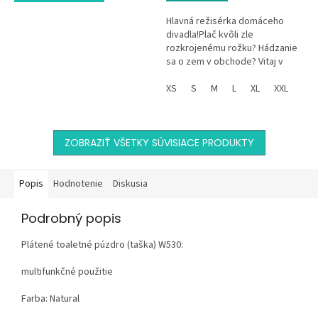
Hlavná režisérka domáceho
divadla!Plač kvôli zle
rozkrojenému rožku? Hádzanie
sa o zem v obchode? Vitaj v
klube! Tričko s
nekompromisným nápisom
XS
S
M
L
XL
XXL
„MAMA OF DRAMA“ a tvojím...
ZOBRAZIŤ VŠETKY SÚVISIACE PRODUKTY
Popis
Hodnotenie
Diskusia
Podrobný popis
Plátené toaletné púzdro (taška) W530:
multifunkčné použitie
Farba: Natural