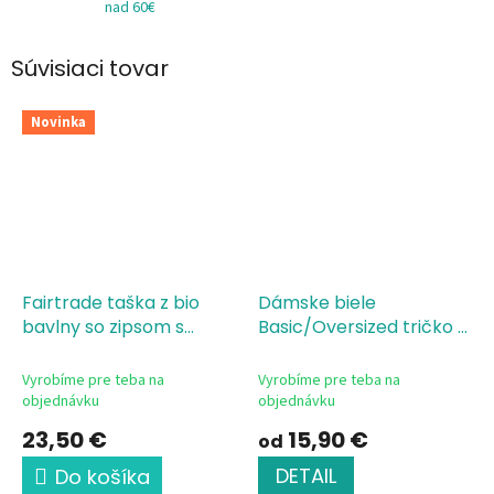
nad 60€
Súvisiaci tovar
Novinka
Fairtrade taška z bio
Dámske biele
bavlny so zipsom s
Basic/Oversized tričko s
potlačou-Mama of
potlačou MAMA of
Drama
DRAMA
Vyrobíme pre teba na
Vyrobíme pre teba na
objednávku
objednávku
23,50 €
15,90 €
od
DETAIL
Do košíka