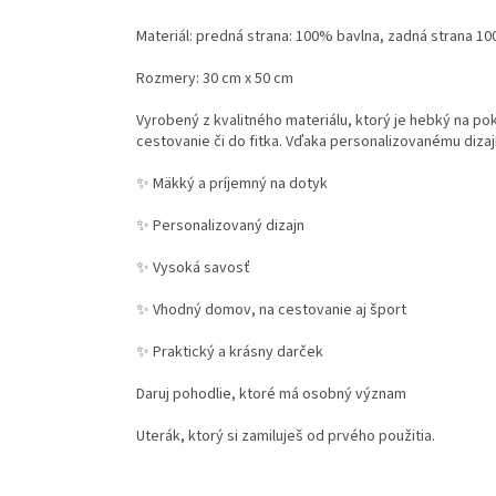
Materiál: predná strana: 100% bavlna, zadná strana 
Rozmery: 30 cm x 50 cm
Vyrobený z kvalitného materiálu, ktorý je hebký na po
cestovanie či do fitka. Vďaka personalizovanému dizajn
✨ Mäkký a príjemný na dotyk
✨ Personalizovaný dizajn
✨ Vysoká savosť
✨ Vhodný domov, na cestovanie aj šport
✨ Praktický a krásny darček
Daruj pohodlie, ktoré má osobný význam
Uterák, ktorý si zamiluješ od prvého použitia.