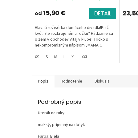
15,90 €
23,5
DETAIL
od
Hlavná režisérka domáceho divadla!Plač
kvôli zle rozkrojenému rožku? Hádzanie sa
o zem v obchode? Vitaj v klube! Tričko s
nekompromisným nápisom „MAMA OF
DRAMA“ a tvojím...
XS
S
M
L
XL
XXL
Popis
Hodnotenie
Diskusia
Podrobný popis
Uterák na ruky:
mäkký, príjemný na dotyk
Farba: Biela