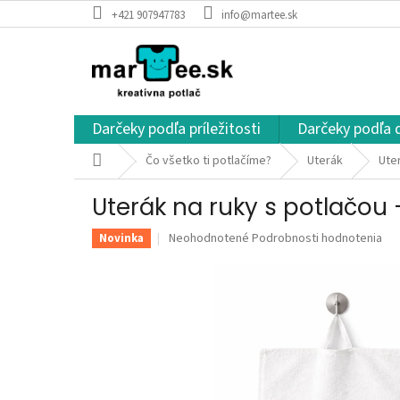
Prejsť
+421 907947783
info@martee.sk
na
obsah
Darčeky podľa príležitosti
Darčeky podľa 
Domov
Čo všetko ti potlačíme?
Uterák
Ute
Uterák na ruky s potlačo
Priemerné
Neohodnotené
Podrobnosti hodnotenia
Novinka
hodnotenie
produktu
je
0,0
z
5
hviezdičiek.