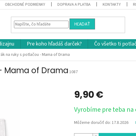
OBCHODNÉ PODMIENKY
DOPRAVA A PLATBA
KONTAKTY
R
HĽADAŤ
dizajnu
Pre koho hľadáš darček?
Čo všetko ti potla
rák na ruky s potlačou - Mama of Drama
u - Mama of Drama
1087
9,90 €
Jednotková
Vyrobíme pre teba na
cena:
Môžeme doručiť do:
17.8.2026