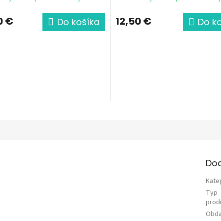
0 €
12,50 €
Do košíka
Do k
Do
Kate
Typ
prod
Obda