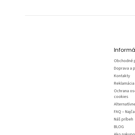
Z
á
p
ä
t
Informá
i
e
Obchodné 
Doprava a p
Kontakty
Reklamácia 
Ochrana os
cookies
Alternatívn
FAQ – Najča
Náš príbeh
BLOG
Ako nakupo