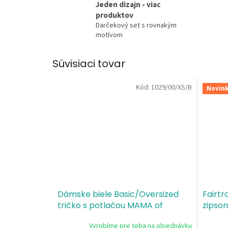
Jeden dizajn - viac
produktov
Darčekový set s rovnakým
motívom
Súvisiaci tovar
Kód:
1029/00/XS/B
Novin
Dámske biele Basic/Oversized
Fairtr
tričko s potlačou MAMA of
zipso
DRAMA
Dram
Vyrobíme pre teba na objednávku