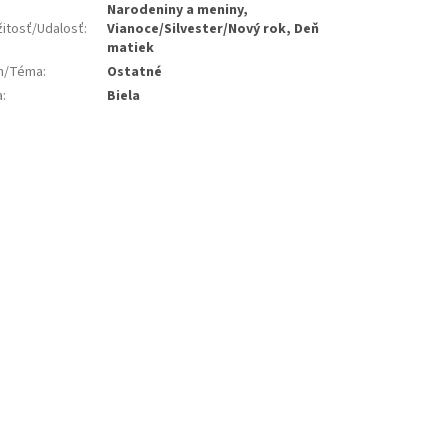
Narodeniny a meniny,
žitosť/Udalosť
:
Vianoce/Silvester/Nový rok, Deň
matiek
jn/Téma
:
Ostatné
a
:
Biela