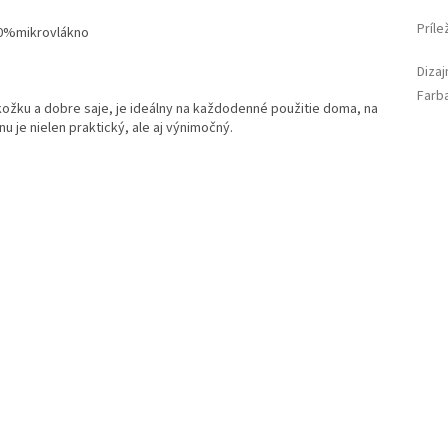
Príle
100%mikrovlákno
Diza
Farb
kožku a dobre saje, je ideálny na každodenné použitie doma, na
u je nielen praktický, ale aj výnimočný.