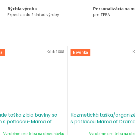
Rýchla výroba
Personalizácia na m
Expedícia do 2 dní od výroby
pre TEBA
Kód:
1088
K
ka
Novinka
ade taška z bio bavlny so
Kozmetická taška/organizé
m s potlačou-Mama of
s potlačou Mama of Dram
a
Vyrobíme pre teba na objednávku
Vyrobíme pre teba na ob