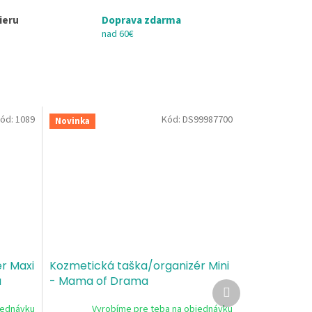
ieru
Doprava zdarma
nad 60€
ód:
1089
Kód:
DS99987700
Novinka
r Maxi
Kozmetická taška/organizér Mini
a
- Mama of Drama
Ďalší
produkt
jednávku
Vyrobíme pre teba na objednávku