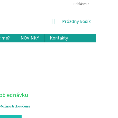
EKLAMÁCIA A VRÁTENIE TOVARU
OCHRANA OSOBNÝCH ÚDAJOV A COOKIES
Prihlásenie
NÁKUPNÝ
Prázdny košík
KOŠÍK
číme?
NOVINKY
Kontakty
 objednávku
Možnosti doručenia