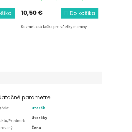
10,50 €
ošíka
Do košíka
Kozmetická taška pre všetky maminy
datočné parametre
gória
:
Uterák
Uteráky
uktu/Predmet
:
rovaný
:
Žena