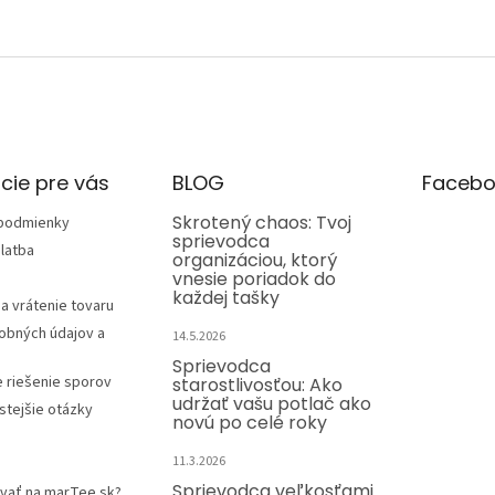
cie pre vás
BLOG
Facebo
Skrotený chaos: Tvoj
podmienky
sprievodca
latba
organizáciou, ktorý
vnesie poriadok do
každej tašky
a vrátenie tovaru
obných údajov a
14.5.2026
Sprievodca
e riešenie sporov
starostlivosťou: Ako
udržať vašu potlač ako
stejšie otázky
novú po celé roky
11.3.2026
Sprievodca veľkosťami
vať na marTee.sk?