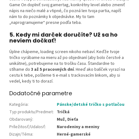
Game On doplniť svoj gamertag, konkrétny level alebo zmeniť
nápis na niečo malé a vtipné, čo pozná len tvoja partia, napíš
nám to do poznámky k objednávke. My to tam
„naprogramujeme“ presne podľa teba.
5. Kedy mi darček doručíte? Už sa ho
neviem dočkať!
Úplne chápeme, loading screen nikoho nebaví. Keďže tvoje
tričko vyrábame na mieru až po objednaní (aby bolo čerstvé a
unikátne), potrebujeme na to trošku času. Štandardne to
stíhame do
3 až 5 pracovných dní
. Hneď ako balíček vyrazí na
cestu k tebe, pošleme ti e-mail s trackovacím linkom, aby si
vedel, kedy ti to dorazí.
Dodatočné parametre
Kategória
:
Pánske/detské tričko s potlačou
Typ produktu/Predmet
:
Tričká
Obdarovaný
:
Muž, Dieťa
Príležitosť/Udalosť
:
Narodeniny a meniny
Dizajn/Téma
:
Herné-gamerské