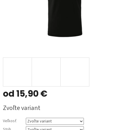
od
15,90 €
Jednotková
Zvoľte variant
cena:
Veľkosť
Strih