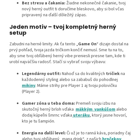
Bez stresu a čakania:
Žiadne nekonečné čakanie, tvoj
nový herný outfit ti doručíme bleskovo, aby si bol včas
pripravený na ďalší dôležitý zápas.
Jeden motív – tvoj kompletný herný
setup
Zabudni na herné limity. Ak ťa tento „
Game On
“ dizajn dostal na
prvý pohľad, tvoja jazda tričkom končiť nemusí. Sme tu na to,
aby sme tvoj obľúbený herný vibe preniesli presne tam, kde ti
urobí najväčšiu radosť. Stačí si vybrať svoju výbavu:
Legendárny outfit:
Nahoď sa do kvalitných
tričiek
na
každodenný styling alebo sa zababuš do pohodlnej
mikiny
. Máme strihy pre Player 1 aj tvoju polovičku
(Player 2).
Gamer zóna u teba doma:
Premeň svoju izbu na
skutočný herný brloh vďaka
mäkkým vankúšom
alebo
dodaj kúpeľni šmrnc vďaka
uteráku
, ktorý jasne hovorí,
kto je tu šampión.
Energia na ďalší level:
Či už je to ranná káva, poriadny čaj
alebo tvoj obľúbený „mana drink“, z našich
hrnčekov