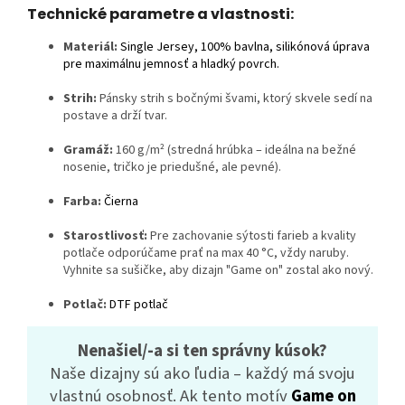
Technické parametre a vlastnosti:
Materiál:
Single Jersey, 100% bavlna, silikónová úprava
pre maximálnu jemnosť a hladký povrch.
Strih:
Pánsky strih s bočnými švami, ktorý skvele sedí na
postave a drží tvar.
Gramáž:
160 g/m² (stredná hrúbka – ideálna na bežné
nosenie, tričko je priedušné, ale pevné).
Farba:
Čier
na
Starostlivosť:
Pre zachovanie sýtosti farieb a kvality
potlače odporúčame prať na max 40 °C, vždy naruby.
Vyhnite sa sušičke, aby dizajn "Game on" zostal ako nový.
Potlač:
DTF potlač
Nenašiel/-a si ten správny kúsok?
Naše dizajny sú ako ľudia – každý má svoju
vlastnú osobnosť. Ak tento motív
Game on