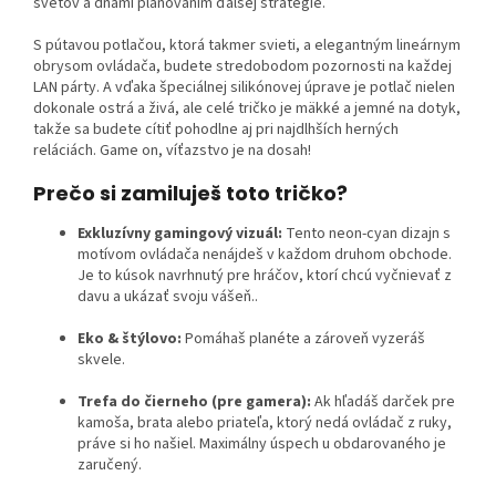
svetov a dňami plánovaním ďalšej stratégie.
S pútavou potlačou, ktorá takmer svieti, a elegantným lineárnym
obrysom ovládača, budete stredobodom pozornosti na každej
LAN párty. A vďaka špeciálnej silikónovej úprave je potlač nielen
dokonale ostrá a živá, ale celé tričko je mäkké a jemné na dotyk,
takže sa budete cítiť pohodlne aj pri najdlhších herných
reláciách. Game on, víťazstvo je na dosah!
Prečo si zamiluješ toto tričko?
Exkluzívny gamingový vizuál:
Tento neon-cyan dizajn s
motívom ovládača nenájdeš v každom druhom obchode.
Je to kúsok navrhnutý pre hráčov, ktorí chcú vyčnievať z
davu a ukázať svoju vášeň..
Eko & štýlovo:
Pomáhaš planéte a zároveň vyzeráš
skvele.
Trefa do čierneho (pre gamera):
Ak hľadáš darček pre
kamoša, brata alebo priateľa, ktorý nedá ovládač z ruky,
práve si ho našiel. Maximálny úspech u obdarovaného je
zaručený.