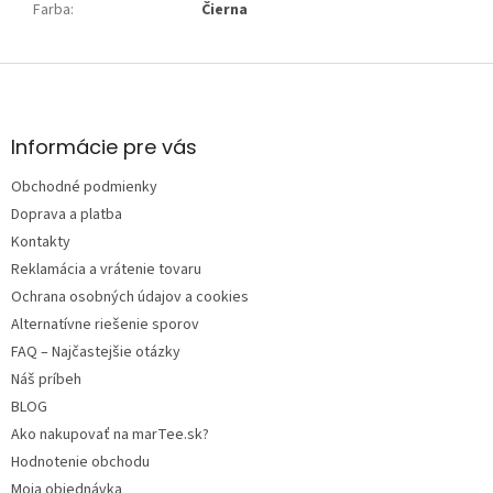
Farba
:
Čierna
Z
á
p
ä
Informácie pre vás
t
Obchodné podmienky
i
e
Doprava a platba
Kontakty
Reklamácia a vrátenie tovaru
Ochrana osobných údajov a cookies
Alternatívne riešenie sporov
FAQ – Najčastejšie otázky
Náš príbeh
BLOG
Ako nakupovať na marTee.sk?
Hodnotenie obchodu
Moja objednávka