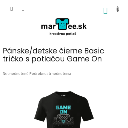
Prejsť
na
NÁKU
obsah
KOŠÍK
Pánske/detske čierne Basic
tričko s potlačou Game On
Priemerné
Neohodnotené
Podrobnosti hodnotenia
hodnotenie
produktu
je
0,0
z
5
hviezdičiek.