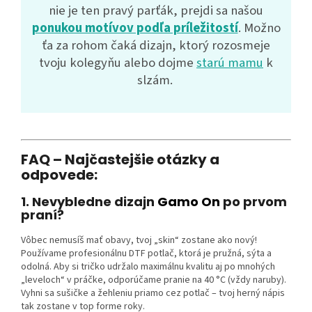
nie je ten pravý parťák, prejdi sa našou
ponukou motívov podľa príležitostí
. Možno
ťa za rohom čaká dizajn, ktorý rozosmeje
tvoju kolegyňu alebo dojme
starú mamu
k
slzám.
FAQ – Najčastejšie otázky a
odpovede:
1.
Nevybledne dizajn
Gamo On
po prvom
praní?
Vôbec nemusíš mať obavy, tvoj „skin“ zostane ako nový!
Používame profesionálnu DTF potlač, ktorá je pružná, sýta a
odolná. Aby si tričko udržalo maximálnu kvalitu aj po mnohých
„leveloch“ v práčke, odporúčame pranie na 40 °C (vždy naruby).
Vyhni sa sušičke a žehleniu priamo cez potlač – tvoj herný nápis
tak zostane v top forme roky.