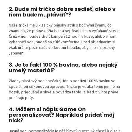
2. Bude mi tričko dobre sedieť, alebo v
ňom budem „plávať“?
Naše tričká majú klasický pánsky strih s bočnými švami, čo
znamená, že pekne držia tvar a nepôsobia ako vyťahané vrece.
Či už v ňom budeš drviť kampaň 12 hodín v kuse, alebo v ňom
vybehneš von, budeš sa cítiť komfortne. Pred objednaním si
však určite pozri našu veľkostnú tabuľku, aby si trafil presný
„spawn“.
3. Je to fakt 100 % bavlna, alebo nejaký
umelý materiál?
Žiadny plastový pocit nečakaj. Ide o poctivú 100 % bavlnu so
špeciálnou silikónovou úpravou. Tričko je vďaka tomu jemné na
dotyk, priedušné a skvele odvádza teplo, aj keď ti v hre práve
prihárajú päty.
4. Môžem si nápis Game On
personalizovať? Napríklad pridať môj
nick?
Jasná vec, personalizácia je náš hlavný quest! Ak chceš k dizajnu