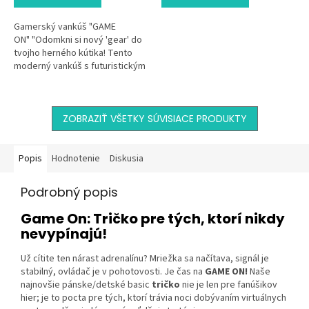
Gamerský vankúš "GAME
ON" "Odomkni si nový 'gear' do
tvojho herného kútika! Tento
moderný vankúš s futuristickým
dizajnom 'GAME ON' a štýlovým
ovládačom je dokonalou...
ZOBRAZIŤ VŠETKY SÚVISIACE PRODUKTY
Popis
Hodnotenie
Diskusia
Podrobný popis
Game On: Tričko pre tých, ktorí nikdy
nevypínajú!
Už cítite ten nárast adrenalínu? Mriežka sa načítava, signál je
stabilný, ovládač je v pohotovosti. Je čas na
GAME ON!
Naše
najnovšie pánske/detské basic
tričko
nie je len pre fanúšikov
hier; je to pocta pre tých, ktorí trávia noci dobývaním virtuálnych