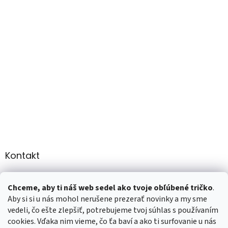
Kontakt
info
@
martee.sk
Chceme, aby ti náš web sedel ako tvoje obľúbené tričko
.
+421 907947783
Aby si si u nás mohol nerušene prezerať novinky a my sme
vedeli, čo ešte zlepšiť, potrebujeme tvoj súhlas s používaním
cookies. Vďaka nim vieme, čo ťa baví a ako ti surfovanie u nás