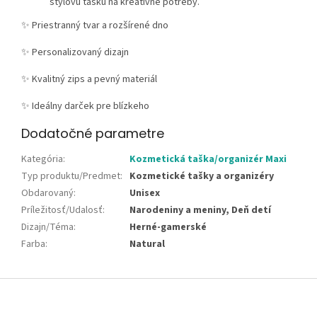
štýlovú tašku na kreatívne potreby.
✨ Priestranný tvar a rozšírené dno
✨ Personalizovaný dizajn
✨ Kvalitný zips a pevný materiál
✨ Ideálny darček pre blízkeho
Dodatočné parametre
Kategória
:
Kozmetická taška/organizér Maxi
Typ produktu/Predmet
:
Kozmetické tašky a organizéry
Obdarovaný
:
Unisex
Príležitosť/Udalosť
:
Narodeniny a meniny, Deň detí
Dizajn/Téma
:
Herné-gamerské
Farba
:
Natural
Z
á
p