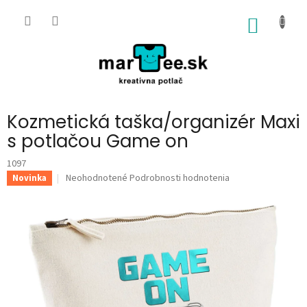
Prejsť
na
NÁKU
obsah
KOŠÍK
Kozmetická taška/organizér Maxi
s potlačou Game on
1097
Priemerné
Neohodnotené
Podrobnosti hodnotenia
Novinka
hodnotenie
produktu
je
0,0
z
5
hviezdičiek.