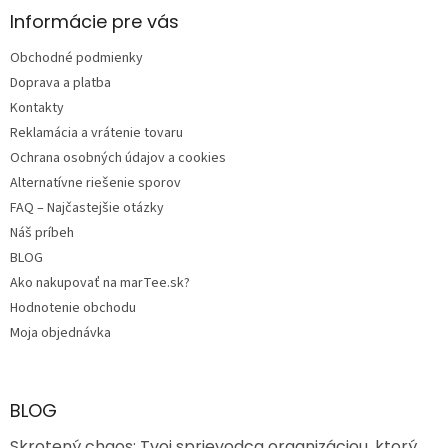
ä
Informácie pre vás
t
Obchodné podmienky
i
e
Doprava a platba
Kontakty
Reklamácia a vrátenie tovaru
Ochrana osobných údajov a cookies
Alternatívne riešenie sporov
FAQ – Najčastejšie otázky
Náš príbeh
BLOG
Ako nakupovať na marTee.sk?
Hodnotenie obchodu
Moja objednávka
BLOG
Skrotený chaos: Tvoj sprievodca organizáciou, ktorý