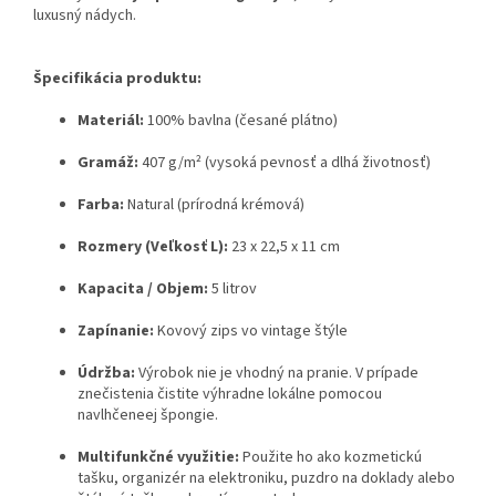
luxusný nádych.
Špecifikácia produktu:
Materiál:
100% bavlna (česané plátno)
Gramáž:
407 g/m² (vysoká pevnosť a dlhá životnosť)
Farba:
Natural (prírodná krémová)
Rozmery (Veľkosť L):
23 x 22,5 x 11 cm
Kapacita / Objem:
5 litrov
Zapínanie:
Kovový zips vo vintage štýle
Údržba:
Výrobok nie je vhodný na pranie. V prípade
znečistenia čistite výhradne lokálne pomocou
navlhčeneej špongie.
Multifunkčné využitie:
Použite ho ako kozmetickú
tašku, organizér na elektroniku, puzdro na doklady alebo