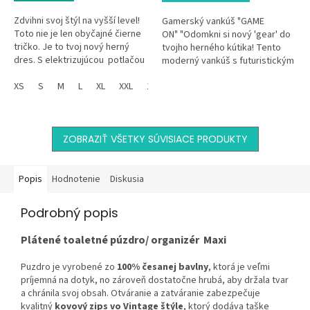
Zdvihni svoj štýl na vyšší level!
Gamerský vankúš "GAME
Toto nie je len obyčajné čierne
ON" "Odomkni si nový 'gear' do
tričko. Je to tvoj nový herný
tvojho herného kútika! Tento
dres. S elektrizujúcou potlačou
moderný vankúš s futuristickým
ovládača a nápisom Game On
dizajnom 'GAME ON' a štýlovým
dáš všetkým...
XS
S
M
L
XL
XXL
134
146
152
ovládačom je dokonalou...
ZOBRAZIŤ VŠETKY SÚVISIACE PRODUKTY
Popis
Hodnotenie
Diskusia
Podrobný popis
Plátené toaletné púzdro/ organizér Maxi
Puzdro je vyrobené zo
100% česanej bavlny
, ktorá je veľmi
príjemná na dotyk, no zároveň dostatočne hrubá, aby držala tvar
a chránila svoj obsah. Otváranie a zatváranie zabezpečuje
kvalitný
kovový zips vo Vintage štýle
, ktorý dodáva taške