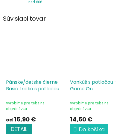
nad 60€
Súvisiaci tovar
Pánske/detske čierne
Vankúš s potlačou -
Basic tričko s potlačou
Game On
Game On
Vyrobíme pre teba na
Vyrobíme pre teba na
objednávku
objednávku
15,90 €
14,50 €
od
DETAIL
Do košíka